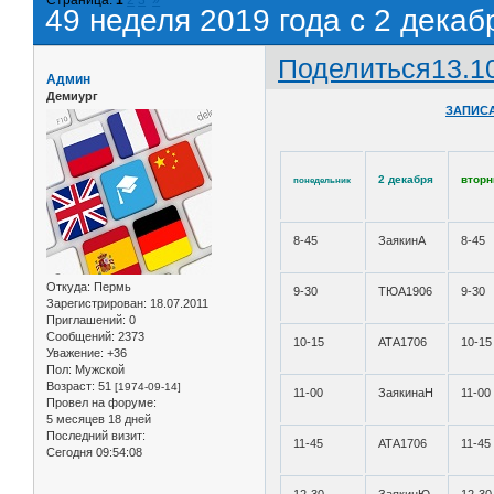
49 неделя 2019 года с 2 декаб
Поделиться
13.1
Админ
Демиург
ЗАПИСА
2 декабря
вторн
понедельник
8-45
ЗаякинА
8-45
Откуда:
Пермь
9-30
ТЮА1906
9-30
Зарегистрирован
: 18.07.2011
Приглашений:
0
Сообщений:
2373
10-15
АТА1706
10-15
Уважение:
+36
Пол:
Мужской
Возраст:
51
[1974-09-14]
11-00
ЗаякинаН
11-00
Провел на форуме:
5 месяцев 18 дней
Последний визит:
11-45
АТА1706
11-45
Сегодня 09:54:08