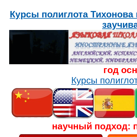
Курсы полиглота Тихонова
заучив
год ос
Курсы полигл
научный подход: 