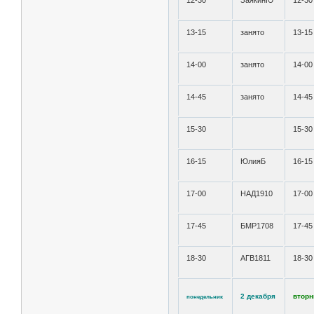
12-30
ЗаякинЮ
12-30
13-15
занято
13-15
14-00
занято
14-00
14-45
занято
14-45
15-30
15-30
16-15
ЮлияБ
16-15
17-00
НАД1910
17-00
17-45
БМР1708
17-45
18-30
АГВ1811
18-30
2 декабря
вторн
понедельник