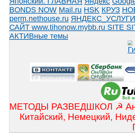
Японский.
ГЛАВНАЯ
Яндекс
Googl
BONDS NOW
Mail.ru
HSK
КРУЗ
НО
perm.nethouse.ru
ЯНДЕКС_УСЛУГ
САЙТ www.tihonow.mybb.ru
SITE
SI
АКТИВные темы
МЕТОДЫ РАЗВЕДШКОЛ ☭ Англ
Китайский, Немецкий, Нид