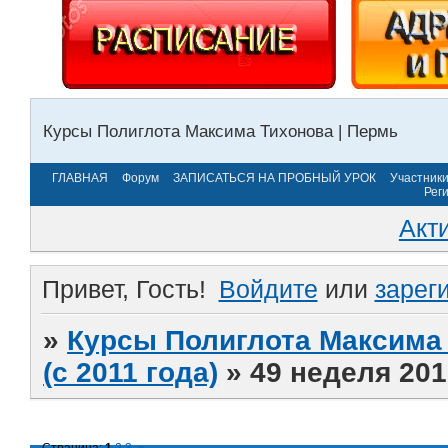
Курсы Полиглота Максима Тихонова | Пермь
ГЛАВНАЯ
Форум
ЗАПИСАТЬСЯ НА ПРОБНЫЙ УРОК
Участник
Рег
Акт
Привет, Гость!
Войдите
или
зарег
»
Курсы Полиглота Максима 
(с 2011 года)
»
49 неделя 201
Страница:
1
2
3
»