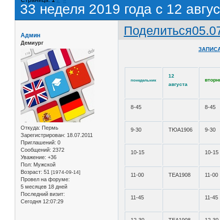
33 неделя 2019 года с 12 авгус
Поделиться
05.0
Админ
Демиург
ЗАПИСА
12
вторн
понедельник
августа
8-45
8-45
Откуда:
Пермь
9-30
ТЮА1906
9-30
Зарегистрирован
: 18.07.2011
Приглашений:
0
Сообщений:
2372
10-15
10-15
Уважение:
+36
Пол:
Мужской
Возраст:
51
[1974-09-14]
11-00
ТЕА1908
11-00
Провел на форуме:
5 месяцев 18 дней
Последний визит:
11-45
11-45
Сегодня 12:07:29