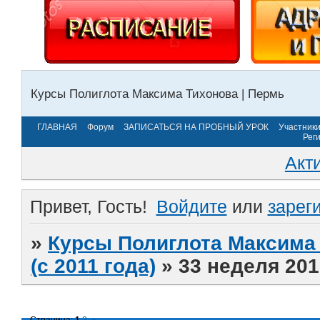
Курсы Полиглота Максима Тихонова | Пермь
ГЛАВНАЯ
Форум
ЗАПИСАТЬСЯ НА ПРОБНЫЙ УРОК
Участник
Рег
Акт
Привет, Гость!
Войдите
или
зарег
»
Курсы Полиглота Максима 
(с 2011 года)
»
33 неделя 201
Страница:
1
2
»