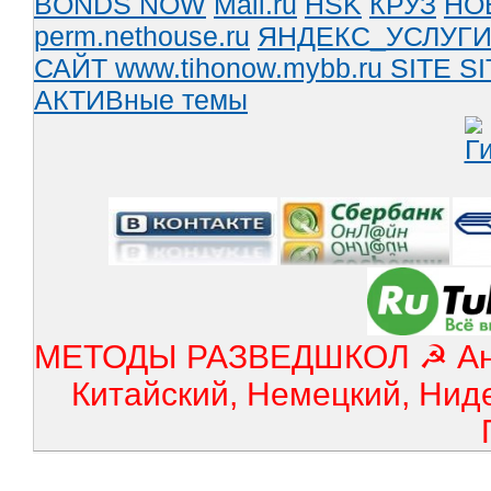
BONDS NOW
Mail.ru
HSK
КРУЗ
НО
perm.nethouse.ru
ЯНДЕКС_УСЛУГ
САЙТ www.tihonow.mybb.ru
SITE
SI
АКТИВные темы
МЕТОДЫ РАЗВЕДШКОЛ ☭ Англ
Китайский, Немецкий, Нид