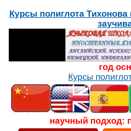
Курсы полиглота Тихонова
заучив
год ос
Курсы полигл
научный подход: 