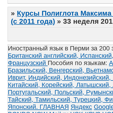
»
Курсы Полиглота Максима 
(с 2011 года)
»
33 неделя 201
Иностранный язык в Перми за 200 
Британский английский,
Испанский
Французский
Пособия по языкам:
А
Бразильский,
Венгерский,
Вьетнам
Иврит,
Индийский,
Индонезийский,
Китайский,
Корейский,
Латышский,
Португальский,
Польский,
Румынск
Тайский,
Тамильский,
Турецкий,
Фи
Японский.
ГЛАВНАЯ
Яндекс
Googl