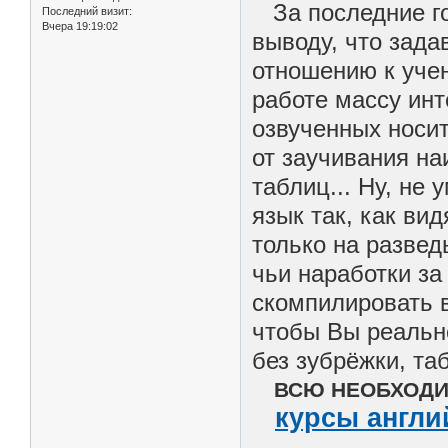
За последние го
Последний визит:
Вчера 19:19:02
выводу, что зада
отношению к учен
работе массу ин
озвученных носит
от заучивания на
таблиц... Ну, не 
язык так, как ви
только на разве
чьи наработки за
скомпилировать в
чтобы Вы реально
без зубрёжки, та
ВСЮ НЕОБХОДИ
курсы англи