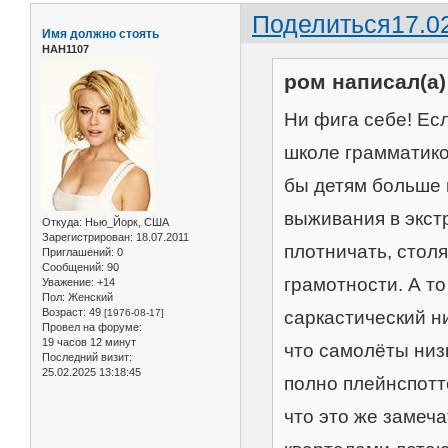
Поделиться
17.0
Имя должно стоять
НАН1107
ром написал(а)
Ни фига себе! Ес
школе грамматико
бы детям больше 
выживания в экст
Откуда:
Нью_Йорк, США
Зарегистрирован
: 18.07.2011
плотничать, стол
Приглашений:
0
Сообщений:
90
грамотности. А то
Уважение:
+14
Пол:
Женский
Возраст:
49
саркастический н
[1976-08-17]
Провел на форуме:
19 часов 12 минут
что самолёты низ
Последний визит:
25.02.2025 13:18:45
полно плейнспотт
что это же замеч