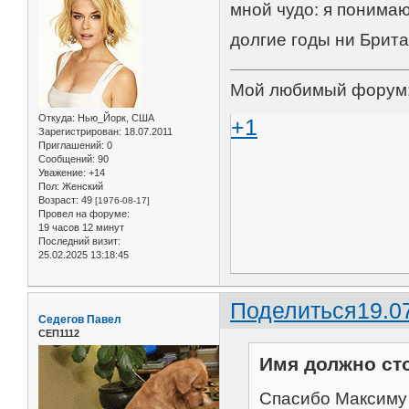
мной чудо: я понимаю
долгие годы ни Брит
Мой любимый форум
Откуда:
Нью_Йорк, США
+1
Зарегистрирован
: 18.07.2011
Приглашений:
0
Сообщений:
90
Уважение:
+14
Пол:
Женский
Возраст:
49
[1976-08-17]
Провел на форуме:
19 часов 12 минут
Последний визит:
25.02.2025 13:18:45
Поделиться
19.0
Седегов Павел
СЕП1112
Имя должно сто
Спасибо Максиму О