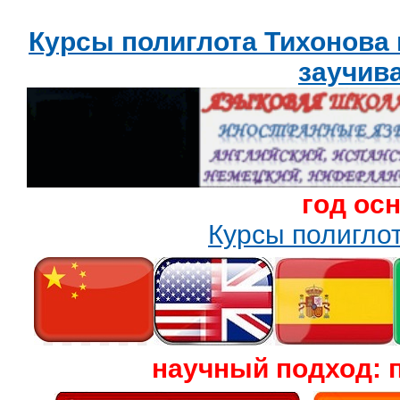
Курсы полиглота Тихонова
заучив
год ос
Курсы полигл
научный подход: 