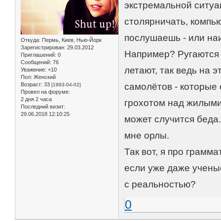
экстремальной ситуа
столярничать, компью
послушаешь - или наи
Откуда:
Пермь, Киев, Нью-Йорк
Зарегистрирован
: 29.03.2012
Например? Ругаются 
Приглашений:
0
Сообщений:
76
летают, так ведь на 
Уважение:
+10
Пол:
Женский
Возраст:
33
самолётов - которые 
[1993-04-02]
Провел на форуме:
2 дня 2 часа
грохотом над жилыми
Последний визит:
29.06.2018 12:10:25
может случится беда.
мне орлы.
Так вот, я про грамм
если уже даже учены
с реальностью?
0