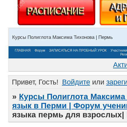
Курсы Полиглота Максима Тихонова | Пермь
ГЛАВНАЯ
Форум
ЗАПИСАТЬСЯ НА ПРОБНЫЙ УРОК
Участник
Рег
Акт
Привет, Гость!
Войдите
или
зарег
»
Курсы Полиглота Максима 
язык в Перми | Форум учени
языка пермь для взрослых|