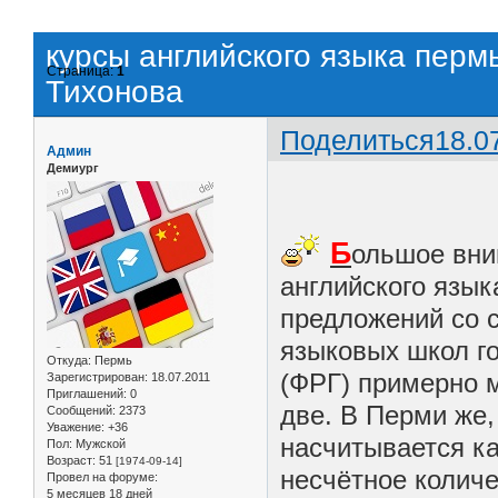
курсы английского языка пер
Страница:
1
Тихонова
Поделиться
18.0
Админ
Демиург
Б
ольшое вни
английского язы
предложений со с
языковых школ го
Откуда:
Пермь
(ФРГ) примерно 
Зарегистрирован
: 18.07.2011
Приглашений:
0
две. В Перми же,
Сообщений:
2373
Уважение:
+36
насчитывается ка
Пол:
Мужской
Возраст:
51
[1974-09-14]
несчётное количе
Провел на форуме:
5 месяцев 18 дней