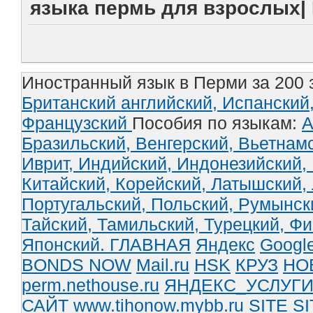
языка пермь для взрослых|
Иностранный язык в Перми за 200 
Британский английский,
Испанский
Французский
Пособия по языкам:
А
Бразильский,
Венгерский,
Вьетнам
Иврит,
Индийский,
Индонезийский,
Китайский,
Корейский,
Латышский,
Португальский,
Польский,
Румынск
Тайский,
Тамильский,
Турецкий,
Фи
Японский.
ГЛАВНАЯ
Яндекс
Googl
BONDS NOW
Mail.ru
HSK
КРУЗ
НО
perm.nethouse.ru
ЯНДЕКС_УСЛУГ
САЙТ www.tihonow.mybb.ru
SITE
SI