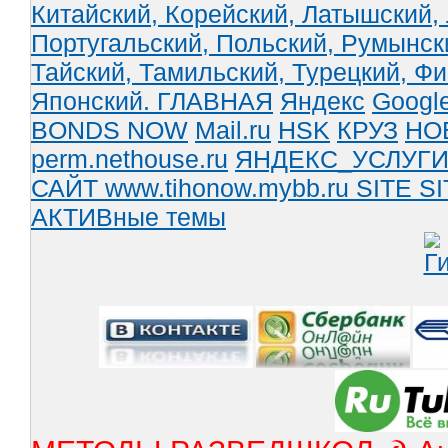
Китайский,
Корейский,
Латышский,
Португальский,
Польский,
Румынск
Тайский,
Тамильский,
Турецкий,
Фи
Японский.
ГЛАВНАЯ
Яндекс
Googl
BONDS NOW
Mail.ru
HSK
КРУЗ
НО
perm.nethouse.ru
ЯНДЕКС_УСЛУГ
САЙТ www.tihonow.mybb.ru
SITE
SI
АКТИВные темы