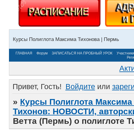
Курсы Полиглота Максима Тихонова | Пермь
ГЛАВНАЯ
Форум
ЗАПИСАТЬСЯ НА ПРОБНЫЙ УРОК
Участник
Рег
Акт
Привет, Гость!
Войдите
или
зарег
»
Курсы Полиглота Максима 
Тихонов: НОВОСТИ, авторск
Ветта (Пермь) о полиглоте Т