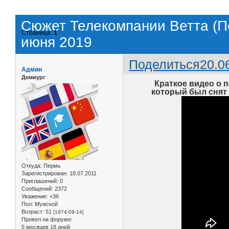
Сюжет Телекомпании Ветта (Пе
Страница:
1
июня 2019
Поделиться
20.0
Админ
Демиург
Краткое видео о 
который был снят 
Откуда:
Пермь
Зарегистрирован
: 18.07.2011
Приглашений:
0
Сообщений:
2372
Уважение:
+36
Пол:
Мужской
Возраст:
51
[1974-09-14]
Провел на форуме:
5 месяцев 18 дней