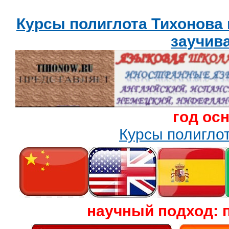
Курсы полиглота Тихонова
заучив
год ос
Курсы полигл
научный подход: 