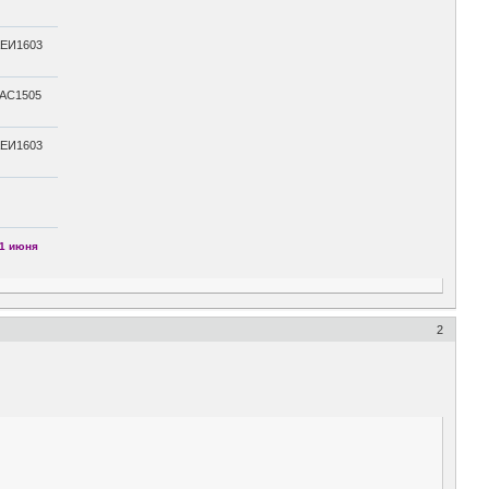
ЕИ1603
АС1505
ЕИ1603
1 июня
2