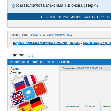
Курсы Полиглота Максима Тихонова | Пермь
ГЛАВНАЯ
Форум
ЗАПИСАТЬСЯ НА ПРОБНЫ
Привет, Гость!
Войдите
или
зарегистрируйтесь
.
»
Курсы Полиглота Максима Тихонова | Пермь
»
Архив Форума (с 2
Страница:
1
2
»
25 неделя 2019 года с 17 июня по 21 июня
Админ
Поделиться
06.05.2019 09:00:41
Демиург
17 июня
вторн
понедельник