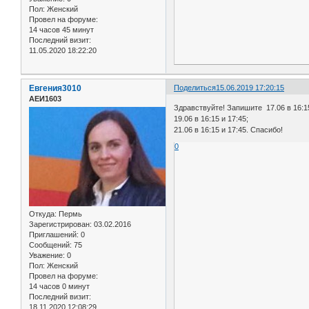
Пол:
Женский
Провел на форуме:
14 часов 45 минут
Последний визит:
11.05.2020 18:22:20
Евгения3010
Поделиться
15.06.2019 17:20:15
АЕИ1603
Здравствуйте! Запишите 17.06 в 16:15
19.06 в 16:15 и 17:45;
21.06 в 16:15 и 17:45. Спасибо!
0
Откуда:
Пермь
Зарегистрирован
: 03.02.2016
Приглашений:
0
Сообщений:
75
Уважение:
0
Пол:
Женский
Провел на форуме:
14 часов 0 минут
Последний визит:
18.11.2020 12:08:29