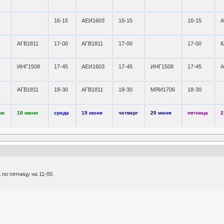
16-15
АЕИ1603
16-15
16-15
А
АГВ1811
17-00
АГВ1811
17-00
17-00
К
ИНГ1508
17-45
АЕИ1603
17-45
ИНГ1508
17-45
А
АГВ1811
18-30
АГВ1811
18-30
МЯИ1706
18-30
ик
18 июня
среда
19 июня
четверг
20 июня
пятница
2
по пятницу на 11-00.