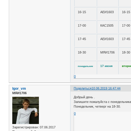
16-15
АЕИ1603
16-15
17-00
КАС1505
17-00
17-45
АЕИ1603
17-45
18-30
МЯИ1706
18-30
17 июня
вторн
понедельник
0
Igor_vm
Поделиться
10.06.2019 16:47:44
МЯИ1706
Добрый день .
Запишите пожалуйста с понедельника 
Понедельник, четверг на 18-30.
0
Зарегистрирован
: 07.06.2017