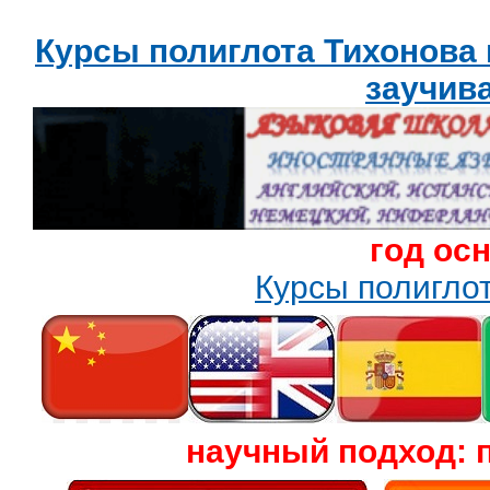
Курсы полиглота Тихонова
заучив
год ос
Курсы полигл
научный подход: 