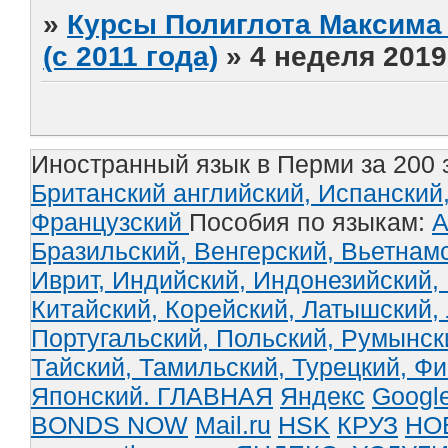
»
Курсы Полиглота Максима 
(с 2011 года)
»
4 неделя 2019
Иностранный язык в Перми за 200 
Британский английский,
Испанский
Французский
Пособия по языкам:
А
Бразильский,
Венгерский,
Вьетнам
Иврит,
Индийский,
Индонезийский,
Китайский,
Корейский,
Латышский,
Португальский,
Польский,
Румынск
Тайский,
Тамильский,
Турецкий,
Фи
Японский.
ГЛАВНАЯ
Яндекс
Googl
BONDS NOW
Mail.ru
HSK
КРУЗ
НО