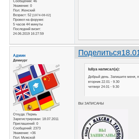
Сообщений:
46
Уважение:
0
Пол:
Женский
Возраст:
52
[1974-08-02]
Провел на форуме:
5 часов 44 минуты
Последний визит:
24.06.2019 16:27:59
Поделиться
18.0
Админ
Демиург
Iuliya написал(а):
Добрый день. Запишите меня, п
вторник 22.01 - 9.30
четверг 24.01 - 9.30
ВЫ ЗАПИСАНЫ
Откуда:
Пермь
Зарегистрирован
: 18.07.2011
Приглашений:
0
Сообщений:
2373
Уважение:
+36
Пол:
Мужской