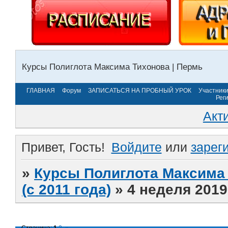
Курсы Полиглота Максима Тихонова | Пермь
ГЛАВНАЯ
Форум
ЗАПИСАТЬСЯ НА ПРОБНЫЙ УРОК
Участник
Рег
Акт
Привет, Гость!
Войдите
или
зарег
»
Курсы Полиглота Максима 
(с 2011 года)
»
4 неделя 2019
Страница:
1
2
»