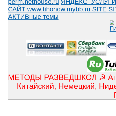
perm.nethouse.ru
ЯНДЕКС_УСЛУГ
САЙТ www.tihonow.mybb.ru
SITE
SI
АКТИВные темы
МЕТОДЫ РАЗВЕДШКОЛ ☭ Англ
Китайский, Немецкий, Нид