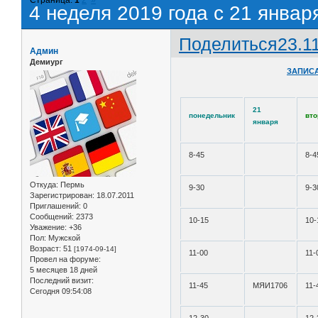
4 неделя 2019 года с 21 январ
Поделиться
23.1
Админ
Демиург
ЗАПИСА
21
понедельник
вто
января
8-45
8-4
Откуда:
Пермь
9-30
9-3
Зарегистрирован
: 18.07.2011
Приглашений:
0
Сообщений:
2373
10-15
10-
Уважение:
+36
Пол:
Мужской
Возраст:
51
[1974-09-14]
11-00
11-
Провел на форуме:
5 месяцев 18 дней
Последний визит:
11-45
МЯИ1706
11-
Сегодня 09:54:08