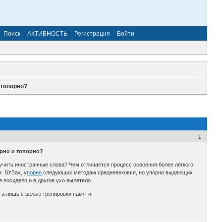
Поиск
АКТИВНОСТЬ
Регистрация
Войти
 топорно?
1
рно и топорно?
учить иностранные слова? Чем отличается процесс освоения более лёгкого,
и ВУЗах, у
порно
следующих методам средневековья, но упорно выдающих
е посидело и в другое ухо вылетело.
 а лишь с целью тренировки памяти!