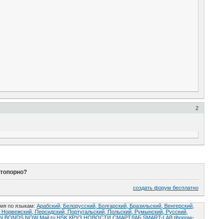
2
 топорно?
создать форум бесплатно
ия по языкам:
Арабский,
Белорусский,
Болгарский,
Бразильский,
Венгерский,
,
Норвежский,
Персидский,
Португальский,
Польский,
Румынский,
Русский,
AN BONDS NOW
Mail.ru
HSK
КРУЗ
НОВОСТИ СМАРТЛАБ
SMART-LAB
tihonow-