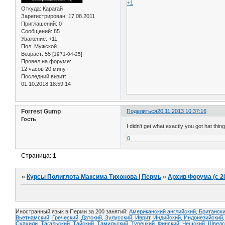
+1
Откуда:
Карагай
Зарегистрирован
: 17.08.2011
Приглашений:
0
Сообщений:
85
Уважение:
+11
Пол:
Мужской
Возраст:
55
[1971-04-25]
Провел на форуме:
12 часов 20 минут
Последний визит:
01.10.2018 18:59:14
Forrest Gump
Поделиться
20.11.2013 10:37:16
Гость
I didn't get what exactly you got hat thing
0
Страница:
1
»
Курсы Полиглота Максима Тихонова | Пермь
»
Архив Форума (с 2
Иностранный язык в Перми за 200 занятий:
Американский английский, Британски
Вьетнамский,
Греческий,
Датский,
Зулусский,
Иврит,
Индийский,
Индонезийский
Суахили,
Тагальский,
Тайский,
Тамильский,
Турецкий,
Финский,
Чешский,
Шведс