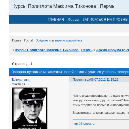
Курсы Полиглота Максима Тихонова | Пермь
ГЛАВНАЯ
Форум
ЗАПИСАТЬСЯ НА ПРОБНЫ
Привет, Гость!
Войдите
или
зарегистрируйтесь
.
»
Курсы Полиглота Максима Тихонова | Пермь
»
Архив Форума (с 2
Страница:
1
Запорно-пусковые механизмы нашей памяти: учиться упорно и топор
Штирлитц
Поделиться
06.07.2012 11:18:23
Эксперт
Часто люди спрашивают: а надо ли уч
чем русский язык, другого языка? Т
эти методики за новые и инновационны
В разведывательных школах задают к 
http://tihonow.ru