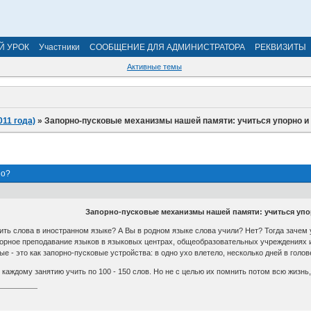
Й УРОК
Участники
СООБЩЕНИЕ ДЛЯ АДМИНИСТРАТОРА
РЕКВИЗИТЫ
Активные темы
011 года)
»
Запорно-пусковые механизмы нашей памяти: учиться упорно и
но?
Запорно-пусковые механизмы нашей памяти: учиться упо
ить слова в иностранном языке? А Вы в родном языке слова учили? Нет? Тогда зачем 
опорное преподавание языков в языковых центрах, общеобразовательных учреждениях 
е - это как запорно-пусковые устройства: в одно ухо влетело, несколько дней в голов
каждому занятию учить по 100 - 150 слов. Но не с целью их помнить потом всю жизнь,