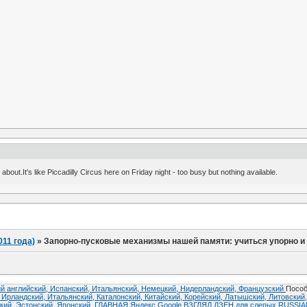
 about.It's like Piccadilly Circus here on Friday night - too busy but nothing available.
011 года)
»
Запорно-пусковые механизмы нашей памяти: учиться упорно и
й английский,
Испанский,
Итальянский,
Немецкий,
Нидерландский,
Французский
Пособ
,
Ирландский,
Итальянский,
Каталонский,
Китайский,
Корейский,
Латышский,
Литовский
кий,
Эстонский,
Японский.
ГЛАВНАЯ
Яндекс
Google
ВЗГЛЯД
ДЗЕН
для слепых
RUSSI