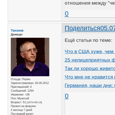
отношения между "че
0
Поделиться
05.0
Тихонов
Демиург
Ещё статьи по теме:
Что в США хуже, чем 
25 нелицеприятных ф
Так ли хорошо живет
Что мне не нравится 
Откуда:
Пермь
Зарегистрирован
: 26.06.2012
Германия, наши дни: 
Приглашений:
0
Сообщений:
1294
0
Уважение:
+28
Пол:
Мужской
Возраст:
51
[1974-09-14]
Провел на форуме:
2 месяца 7 дней
Последний визит: