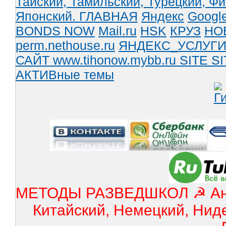
Тайский,
Тамильский,
Турецкий,
Фи
Японский.
ГЛАВНАЯ
Яндекс
Googl
BONDS NOW
Mail.ru
HSK
КРУЗ
НО
perm.nethouse.ru
ЯНДЕКС_УСЛУГ
САЙТ www.tihonow.mybb.ru
SITE
SI
АКТИВные темы
МЕТОДЫ РАЗВЕДШКОЛ ☭ Англ
Китайский, Немецкий, Нид