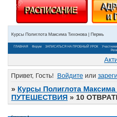
Курсы Полиглота Максима Тихонова | Пермь
ГЛАВНАЯ
Форум
ЗАПИСАТЬСЯ НА ПРОБНЫЙ УРОК
Участник
Рег
Акт
Привет, Гость!
Войдите
или
зарег
»
Курсы Полиглота Максима 
ПУТЕШЕСТВИЯ
»
10 ОТВРА
Страница:
1