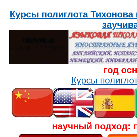
Курсы полиглота Тихонова
заучив
год ос
Курсы полигл
научный подход: 