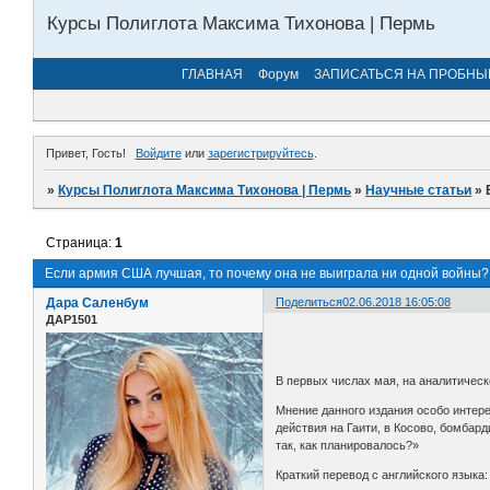
Курсы Полиглота Максима Тихонова | Пермь
ГЛАВНАЯ
Форум
ЗАПИСАТЬСЯ НА ПРОБНЫ
Привет, Гость!
Войдите
или
зарегистрируйтесь
.
»
Курсы Полиглота Максима Тихонова | Пермь
»
Научные статьи
»
Страница:
1
Если армия США лучшая, то почему она не выиграла ни одной войны?
Дара Саленбум
Поделиться
02.06.2018 16:05:08
ДАР1501
В первых числах мая, на аналитичес
Мнение данного издания особо интере
действия на Гаити, в Косово, бомбар
так, как планировалось?»
Краткий перевод с английского языка: