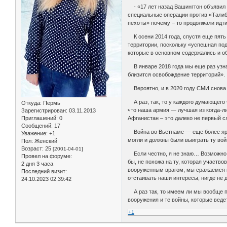
- «17 лет назад Вашингтон объявил 
специальные операции против «Талиб
пехоты» почему – то продолжали ид
К осени 2014 года, спустя еще пять 
территории, поскольку «успешная по
которые в основном содержались и о
В январе 2018 года мы еще раз узнал
близится освобождение территорий».
Вероятно, и в 2020 году СМИ снова б
А раз, так, то у каждого думающего 
Откуда:
Пермь
что наша армия — лучшая из когда-л
Зарегистрирован
: 03.11.2013
Приглашений:
0
Афганистан – это далеко не первый 
Сообщений:
17
Война во Вьетнаме — еще более ярки
Уважение:
+1
могли и должны были выиграть ту вой
Пол:
Женский
Возраст:
25
[2001-04-01]
Если честно, я не знаю… Возможно де
Провел на форуме:
бы, не похожа на ту, которая участво
2 дня 3 часа
вооруженным врагом, мы сражаемся г
Последний визит:
отстаивать наши интересы, нигде не д
24.10.2023 02:39:42
А раз так, то имеем ли мы вообще п
вооружения и те войны, которые вед
+1