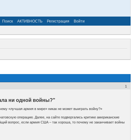
Поиск
АКТИВНОСТЬ
Регистрация
Войти
1
ала ни одной войны?"
чему «лучшая армия в мире» никак не может выиграть войну?»
 натовскую операцию. Далее, на сайте подвергались критике американские
общий вопрос, если армия США – так хороша, то почему не заканчивает войны