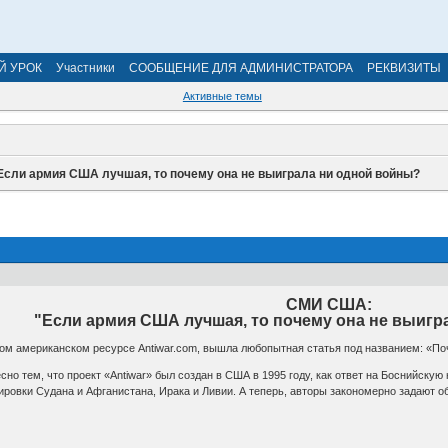
Й УРОК
Участники
СООБЩЕНИЕ ДЛЯ АДМИНИСТРАТОРА
РЕКВИЗИТЫ
Активные темы
Если армия США лучшая, то почему она не выиграла ни одной войны?
СМИ США:
"Если армия США лучшая, то почему она не выигр
ком американском ресурсе Antiwar.com, вышла любопытная статья под названием: «По
сно тем, что проект «Antiwar» был создан в США в 1995 году, как ответ на Боснийскую
дировки Судана и Афганистана, Ирака и Ливии. А теперь, авторы закономерно задают 