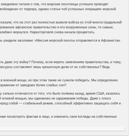
 ежедневно читали о том, что морские пехотинцы успешно проводят
свобождена» от террора, однако статьи «об успешных операциях морской
азали, что на этот раз полностью вывели войска из этой многострадальной
рованное афганское правительство и его вооруженные силы, те самые,
алибан» вернулся. Наркоторговля снова начала процветать.
вь увидели заголовки: «Миссия морской пехоты отправляется в Афганистан:
ть даже эту войну? Почему, если верить заявлениям правительства, и тому,
 ресурсы составляют лишь крошечную долю от их собственных? Ведь
 военной мощи, но при этом также не сумели победить. Мы определенно
 поражение от заведомо более слабых сил?
 сильно отличается от того, что было полвека назад, армия США, казалось
нной огневой мощью, мы одинаково не одерживаем победы. Даже с плохо
м перед собой — стабильный режим, способный эффективно защищать себя и
нам посмотреть фактам в лицо, и изменить свои взгляды на собственные