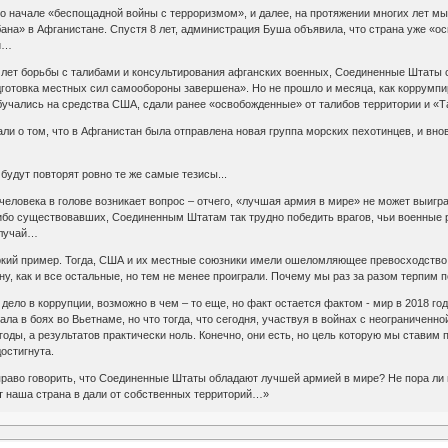
о начале «беспощадной войны с терроризмом», и далее, на протяжении многих лет мы
ана» в Афганистане. Спустя 8 лет, администрация Буша объявила, что страна уже «о
ти…
лет борьбы с талибами и консультирования афганских военных, Соединенные Штаты ск
дготовка местных сил самообороны завершена». Но не прошло и месяца, как коррумпи
бучались на средства США, сдали ранее «освобожденные» от талибов территории и «Т
и о том, что в Афганистан была отправлена новая группа морских пехотинцев, и вно
удут повторят ровно те же самые тезисы...
человека в голове возникает вопрос – отчего, «лучшая армия в мире» не может выигра
ибо существовавших, Соединенным Штатам так трудно победить врагов, чьи военные
случай…
й пример. Тогда, США и их местные союзники имели ошеломляющее превосходство в
ну, как и все остальные, но тем не менее проиграли. Почему мы раз за разом терпим
ло в коррупции, возможно в чем – то еще, но факт остается фактом - мир в 2018 году
вала в боях во Вьетнаме, но что тогда, что сегодня, участвуя в войнах с неограниче
оды, а результатов практически ноль. Конечно, они есть, но цель которую мы стави
остигнута.
раво говорить, что Соединенные Штаты обладают лучшей армией в мире? Не пора ли 
ет наша страна в дали от собственных территорий…»