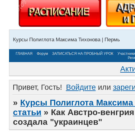
Курсы Полиглота Максима Тихонова | Пермь
ГЛАВНАЯ
Форум
ЗАПИСАТЬСЯ НА ПРОБНЫЙ УРОК
Участник
Рег
Акт
Привет, Гость!
Войдите
или
зарег
»
Курсы Полиглота Максима 
статьи
»
Как Австро-венгрия
создала "украинцев"