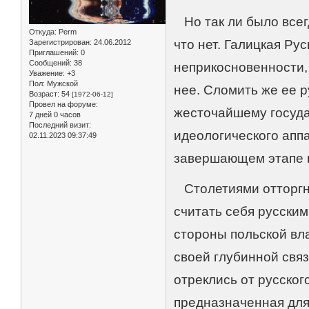
Но так ли было всег
Откуда:
Perm
что нет. Галицкая Ру
Зарегистрирован
: 24.06.2012
Приглашений:
0
Сообщений:
38
неприкосновенности,
Уважение:
+3
Пол:
Мужской
нее. Сломить же ее 
Возраст:
54
[1972-06-12]
Провел на форуме:
жесточайшему госуд
7 дней 0 часов
Последний визит:
идеологического апп
02.11.2023 09:37:49
завершающем этапе п
Столетиями отторгну
считать себя русским
стороны польской вл
своей глубинной свя
отреклись от русско
предназначенная для