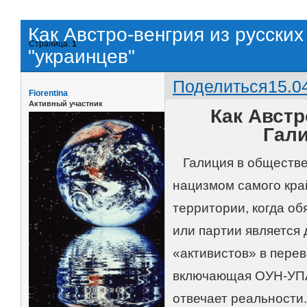
Как Австро-венгрия из русских
Страница:
1
"украинцев"
Поделиться
15.0
Fiorentina
Активный участник
Как Австр
Гали
Галиция в обществен
нацизмом самого край
территории, когда о
или партии является
«активистов» в перев
включающая ОУН-УПА*
отвечает реальности