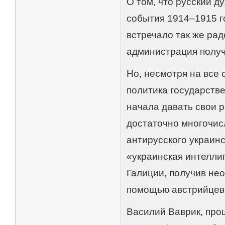
О том, что русский д
события 1914–1915 г
встречало так же радо
администрация получ
Но, несмотря на все
политика государств
начала давать свои 
достаточно многочис
антирусского украин
«украинская интеллиг
Галиции, получив не
помощью австрийцев 
Василий Ваврик, про