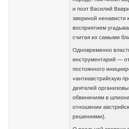
и поэт Василий Вавр
звериной ненависти 
восприятием угадывал
считая их самыми бл
Одновременно власт
инструментарий — от
постоянного инициир
«антиавстрийскую пр
деятелей организов
обвинениям в шпиона
отношении австрийск
решениями).