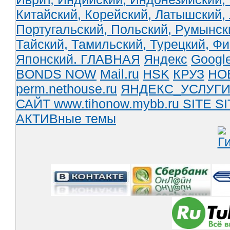
Китайский,
Корейский,
Латышский,
Португальский,
Польский,
Румынск
Тайский,
Тамильский,
Турецкий,
Фи
Японский.
ГЛАВНАЯ
Яндекс
Googl
BONDS NOW
Mail.ru
HSK
КРУЗ
НО
perm.nethouse.ru
ЯНДЕКС_УСЛУГ
САЙТ www.tihonow.mybb.ru
SITE
SI
АКТИВные темы