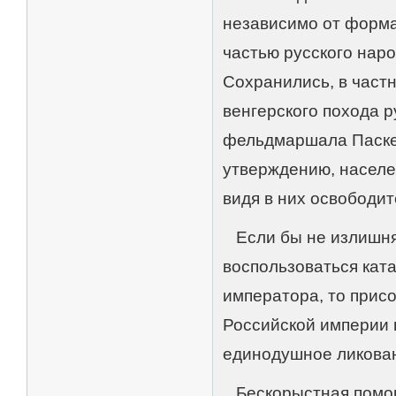
независимо от форма
частью русского нар
Сохранились, в част
венгерского похода р
фельдмаршала Паскев
утверждению, населе
видя в них освободи
Если бы не излишняя
воспользоваться кат
императора, то прис
Российской империи 
единодушное ликован
Бескорыстная помощ