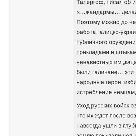
Талергоф, писал об 
«…жандармы… делали 
Поэтому можно до не
работа галицко-укра
публичного осуждени
прикладами и штыкам
ненавистных им „каца
были галичане… эти 
народные герои, изби
истребление немцам,
Уход русских войск о
что их ждет после в
навсегда ушли в глу
землю покидали целы