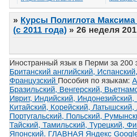
»
Курсы Полиглота Максима 
(с 2011 года)
»
26 неделя 201
Иностранный язык в Перми за 200 
Британский английский,
Испанский
Французский
Пособия по языкам:
А
Бразильский,
Венгерский,
Вьетнам
Иврит,
Индийский,
Индонезийский,
Китайский,
Корейский,
Латышский,
Португальский,
Польский,
Румынск
Тайский,
Тамильский,
Турецкий,
Фи
Японский.
ГЛАВНАЯ
Яндекс
Googl