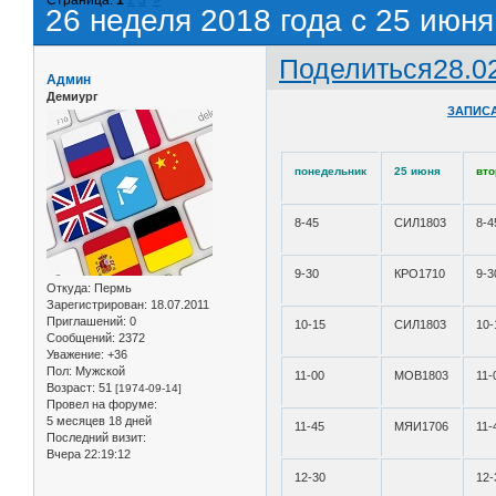
26 неделя 2018 года с 25 июня
Поделиться
28.0
Админ
Демиург
ЗАПИСА
понедельник
25 июня
вто
8-45
СИЛ1803
8-4
9-30
КРО1710
9-3
Откуда:
Пермь
Зарегистрирован
: 18.07.2011
Приглашений:
0
10-15
СИЛ1803
10-
Сообщений:
2372
Уважение:
+36
Пол:
Мужской
11-00
МОВ1803
11-
Возраст:
51
[1974-09-14]
Провел на форуме:
5 месяцев 18 дней
11-45
МЯИ1706
11-
Последний визит:
Вчера 22:19:12
12-30
12-