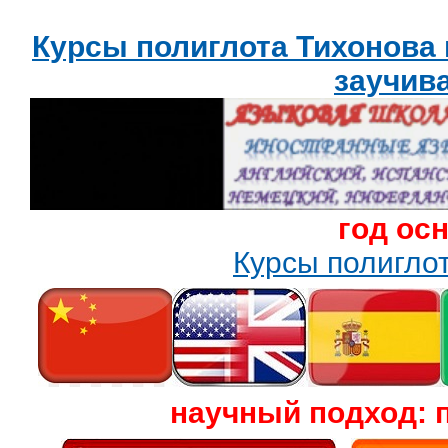
Курсы полиглота Тихонова
заучив
год ос
Курсы полигл
научный подход: 