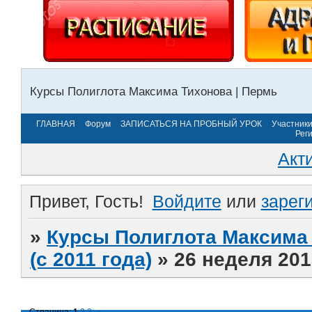
Курсы Полиглота Максима Тихонова | Пермь
ГЛАВНАЯ
Форум
ЗАПИСАТЬСЯ НА ПРОБНЫЙ УРОК
Участник
Рег
Акт
Привет, Гость!
Войдите
или
зарег
»
Курсы Полиглота Максима 
(с 2011 года)
»
26 неделя 201
Страница:
1
2
3
»