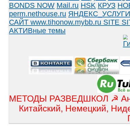
BONDS NOW
Mail.ru
HSK
КРУЗ
НО
perm.nethouse.ru
ЯНДЕКС_УСЛУГ
САЙТ www.tihonow.mybb.ru
SITE
SI
АКТИВные темы
МЕТОДЫ РАЗВЕДШКОЛ ☭ Англ
Китайский, Немецкий, Нид