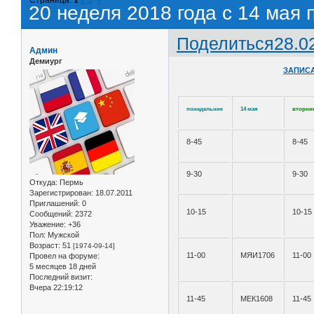
20 неделя 2018 года с 14 мая 
Поделиться
28.0
Админ
Демиург
ЗАПИСА
понедельник
14 мая
вторни
8-45
8-45
9-30
9-30
Откуда:
Пермь
Зарегистрирован
: 18.07.2011
Приглашений:
0
10-15
10-15
Сообщений:
2372
Уважение:
+36
Пол:
Мужской
Возраст:
51
[1974-09-14]
11-00
МЯИ1706
11-00
Провел на форуме:
5 месяцев 18 дней
Последний визит:
Вчера 22:19:12
11-45
МЕК1608
11-45