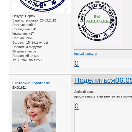
Откуда:
Пермь
Зарегистрирован
: 26.03.2012
Приглашений:
0
Сообщений:
841
Уважение:
+17
Пол:
Женский
Возраст:
15
[2011-04-01]
Провел на форуме:
25 дней 7 часов
http://tihonow.ru
Последний визит:
12.08.2020 06:19:56
0
Поделиться
06.0
Екатерина Коротаева
ЕКО1611
Добрый день,
прошу записать на занятия во вторник 
0