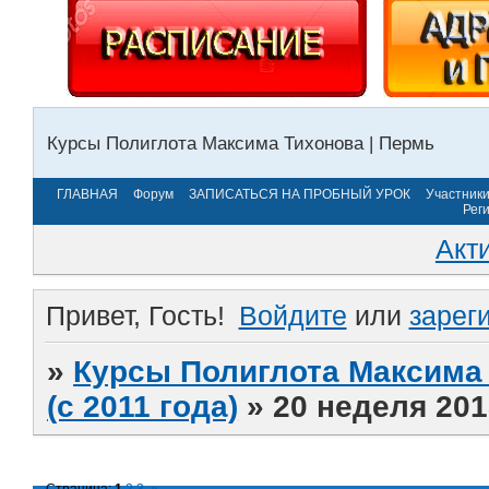
Курсы Полиглота Максима Тихонова | Пермь
ГЛАВНАЯ
Форум
ЗАПИСАТЬСЯ НА ПРОБНЫЙ УРОК
Участник
Рег
Акт
Привет, Гость!
Войдите
или
зарег
»
Курсы Полиглота Максима 
(с 2011 года)
»
20 неделя 201
Страница:
1
2
3
»