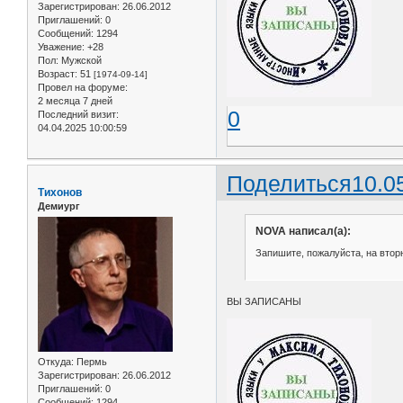
Зарегистрирован
: 26.06.2012
Приглашений:
0
Сообщений:
1294
Уважение:
+28
Пол:
Мужской
Возраст:
51
[1974-09-14]
Провел на форуме:
2 месяца 7 дней
0
Последний визит:
04.04.2025 10:00:59
Поделиться
10.0
Тихонов
Демиург
NOVA написал(а):
Запишите, пожалуйста, на вторни
ВЫ ЗАПИСАНЫ
Откуда:
Пермь
Зарегистрирован
: 26.06.2012
Приглашений:
0
Сообщений:
1294