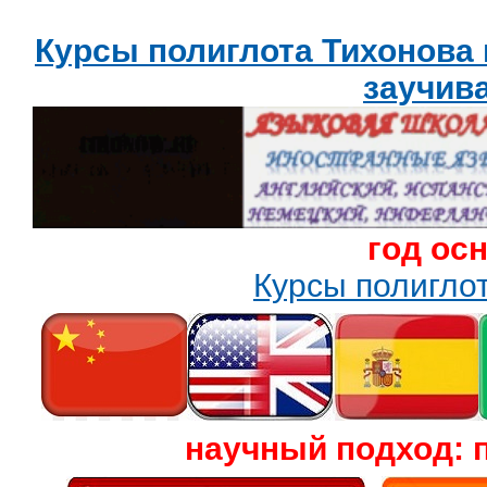
Курсы полиглота Тихонова
заучив
год ос
Курсы полигл
научный подход: 