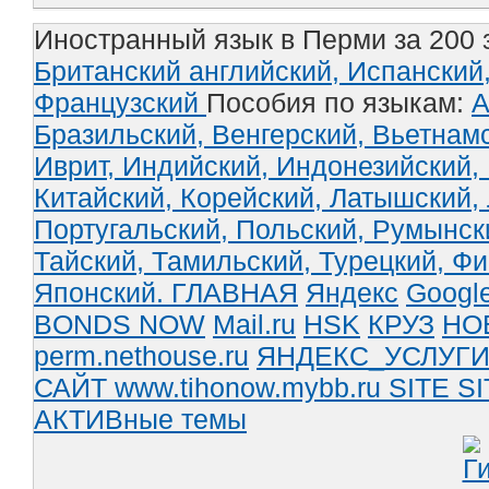
Иностранный язык в Перми за 200 
Британский английский,
Испанский
Французский
Пособия по языкам:
А
Бразильский,
Венгерский,
Вьетнам
Иврит,
Индийский,
Индонезийский,
Китайский,
Корейский,
Латышский,
Португальский,
Польский,
Румынск
Тайский,
Тамильский,
Турецкий,
Фи
Японский.
ГЛАВНАЯ
Яндекс
Googl
BONDS NOW
Mail.ru
HSK
КРУЗ
НО
perm.nethouse.ru
ЯНДЕКС_УСЛУГ
САЙТ www.tihonow.mybb.ru
SITE
SI
АКТИВные темы