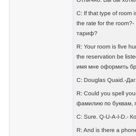
C: If that type of room
the rate for the room
тариф?
R: Your room is five hu
the reservation be li
имя мне оформить б
C: Douglas Quaid.-Да
R: Could you spell yo
фамилию по буквам, 
C: Sure. Q-U-A-I-D.- К
R: And is there a pho