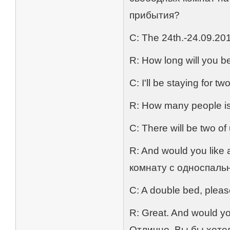
прибытия?
C: The 24th.-24.09.20
R: How long will you 
C: I'll be staying for 
R: How many people is
C: There will be two of
R: And would you like
комнату с односпаль
C: A double bed, plea
R: Great. And would yo
Отлично. Вы бы хоте