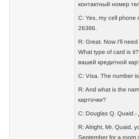
контактный номер т
C: Yes, my cell phon
26386.
R: Great. Now I'll need
What type of card is
вашей кредитной карт
C: Visa. The number 
R: And what is the n
карточки?
C: Douglas Q. Quaid.-
R: Alright, Mr. Quaid, 
September for a room w