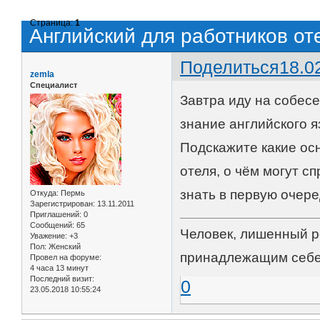
Страница:
1
Английский для работников от
Поделиться
18.0
zemla
Специалист
Завтра иду на собесе
знание английского я
Подскажите какие ос
отеля, о чём могут с
знать в первую очер
Откуда:
Пермь
Зарегистрирован
: 13.11.2011
Приглашений:
0
Сообщений:
65
Человек, лишенный р
Уважение:
+3
Пол:
Женский
принадлежащим себе
Провел на форуме:
4 часа 13 минут
Последний визит:
0
23.05.2018 10:55:24