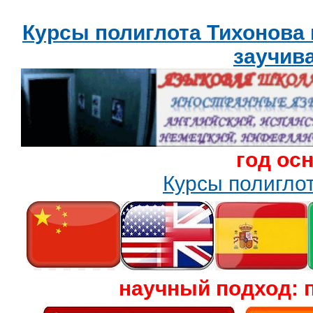
Курсы полиглота Тихонова
заучив
год ос
Курсы полигл
научный подход: 