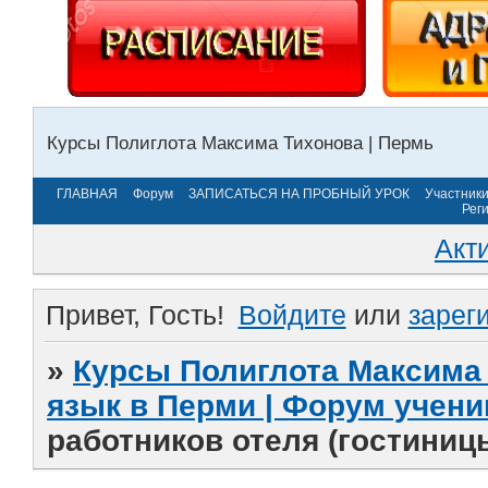
Курсы Полиглота Максима Тихонова | Пермь
ГЛАВНАЯ
Форум
ЗАПИСАТЬСЯ НА ПРОБНЫЙ УРОК
Участник
Рег
Акт
Привет, Гость!
Войдите
или
зарег
»
Курсы Полиглота Максима 
язык в Перми | Форум учени
работников отеля (гостиниц