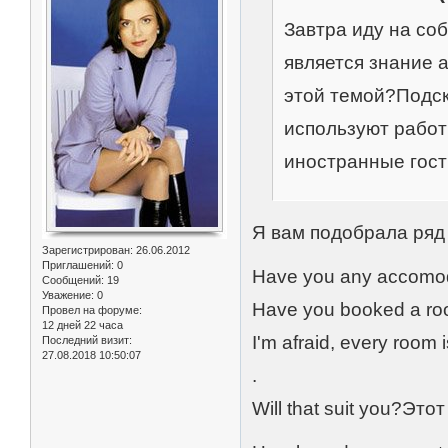
Завтра иду на со
является знание а
этой темой?Подс
используют работн
иностранные гост
Я вам подобрала ряд
Зарегистрирован
: 26.06.2012
Приглашений:
0
Have you any accomo
Сообщений:
19
Уважение:
0
Have you booked a ro
Провел на форуме:
12 дней 22 часа
I'm afraid, every room
Последний визит:
27.08.2018 10:50:07
.
Will that suit you?Эт