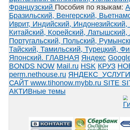
Французский
Пособия по языкам:
А
Бразильский,
Венгерский,
Вьетнам
Иврит,
Индийский,
Индонезийский,
Китайский,
Корейский,
Латышский,
Португальский,
Польский,
Румынск
Тайский,
Тамильский,
Турецкий,
Фи
Японский.
ГЛАВНАЯ
Яндекс
Googl
BONDS NOW
Mail.ru
HSK
КРУЗ
НО
perm.nethouse.ru
ЯНДЕКС_УСЛУГ
САЙТ www.tihonow.mybb.ru
SITE
SI
АКТИВные темы