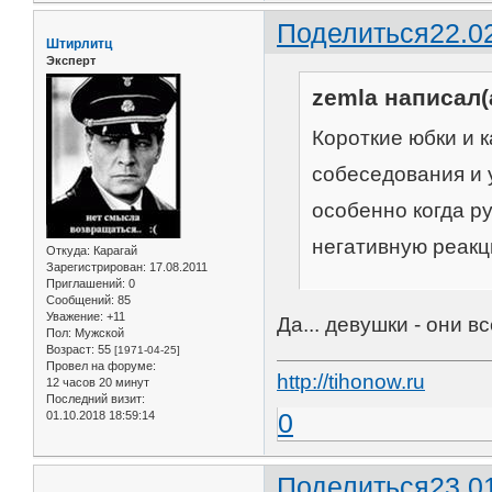
Поделиться
22.0
Штирлитц
Эксперт
zemla написал(
Короткие юбки и 
собеседования и у
особенно когда р
негативную реакц
Откуда:
Карагай
Зарегистрирован
: 17.08.2011
Приглашений:
0
Сообщений:
85
Уважение:
+11
Да... девушки - они вс
Пол:
Мужской
Возраст:
55
[1971-04-25]
Провел на форуме:
http://tihonow.ru
12 часов 20 минут
Последний визит:
0
01.10.2018 18:59:14
Поделиться
23.0