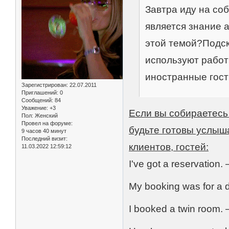
Завтра иду на со
является знание а
этой темой?Подс
используют работн
иностранные гост
Зарегистрирован
: 22.07.2011
Приглашений:
0
Сообщений:
84
Уважение:
+3
Если вы собираетесь
Пол:
Женский
Провел на форуме:
будьте готовы услыш
9 часов 40 минут
Последний визит:
клиентов, гостей:
11.03.2022 12:59:12
I've got a reservatio
My booking was for a
I booked a twin room