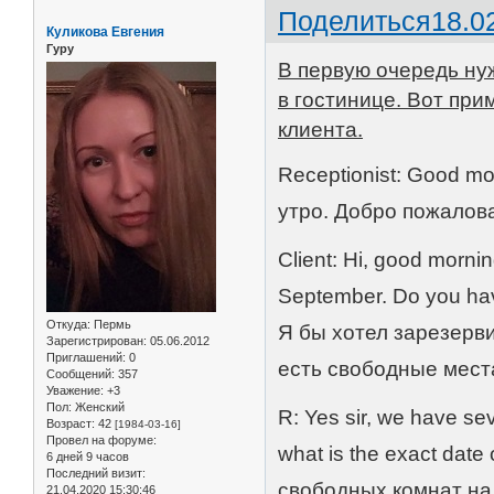
Поделиться
18.0
Куликова Евгения
Гуру
В первую очередь ну
в гостинице. Вот при
клиента.
Receptionist: Good mo
утро. Добро пожалов
Client: Hi, good mornin
September. Do you ha
Откуда:
Пермь
Я бы хотел зарезерв
Зарегистрирован
: 05.06.2012
Приглашений:
0
есть свободные мест
Сообщений:
357
Уважение:
+3
Пол:
Женский
R: Yes sir, we have se
Возраст:
42
[1984-03-16]
Провел на форуме:
what is the exact date 
6 дней 9 часов
Последний визит:
свободных комнат на
21.04.2020 15:30:46