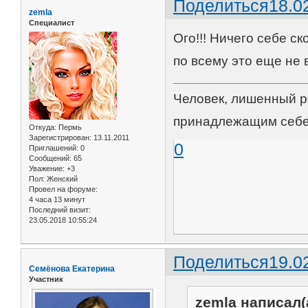
Поделиться
18.0
zemla
Специалист
Ого!!! Ничего себе с
по всему это еще не 
Человек, лишенный р
принадлежащим себе
Откуда:
Пермь
Зарегистрирован
: 13.11.2011
0
Приглашений:
0
Сообщений:
65
Уважение:
+3
Пол:
Женский
Провел на форуме:
4 часа 13 минут
Последний визит:
23.05.2018 10:55:24
Поделиться
19.0
Семёнова Екатерина
Участник
zemla написал(