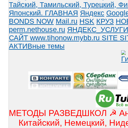
Тайский,
Тамильский,
Турецкий,
Фи
Японский.
ГЛАВНАЯ
Яндекс
Googl
BONDS NOW
Mail.ru
HSK
КРУЗ
НО
perm.nethouse.ru
ЯНДЕКС_УСЛУГ
САЙТ www.tihonow.mybb.ru
SITE
SI
АКТИВные темы
МЕТОДЫ РАЗВЕДШКОЛ ☭ Англ
Китайский, Немецкий, Нид