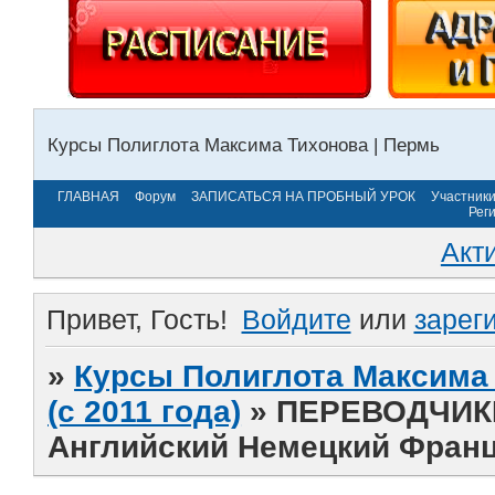
Курсы Полиглота Максима Тихонова | Пермь
ГЛАВНАЯ
Форум
ЗАПИСАТЬСЯ НА ПРОБНЫЙ УРОК
Участник
Рег
Акт
Привет, Гость!
Войдите
или
зарег
»
Курсы Полиглота Максима 
(с 2011 года)
»
ПЕРЕВОДЧИКИ
Английский Немецкий Франц