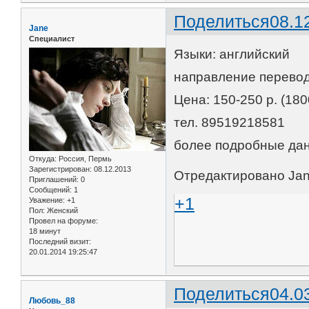
Поделиться
08.1
Jane
Специалист
Языки: английский
направление перевод
Цена: 150-250 р. (18
тел. 89519218581
более подробные да
Откуда:
Россия, Пермь
Зарегистрирован
: 08.12.2013
Отредактировано Jane
Приглашений:
0
Сообщений:
1
+1
Уважение:
+1
Пол:
Женский
Провел на форуме:
18 минут
Последний визит:
20.01.2014 19:25:47
Поделиться
04.0
Любовь_88