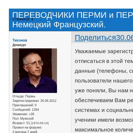
ПЕРЕВОДЧИКИ ПЕРМИ и ПЕРМ
Страница:
1
Немецкий Французский.
Поделиться
30.0
Тихонов
Демиург
Уважаемые зарегист
отписаться в этой т
данные (телефоны, с
пользователи нашего
уже поняли, Вы нам н
Откуда:
Пермь
обеспечиваем Вам ре
Зарегистрирован
: 26.06.2012
Приглашений:
0
системах и социальн
Сообщений:
1294
Уважение:
+28
Пол:
Мужской
ученики имели возмо
Возраст:
51
[1974-09-14]
Провел на форуме:
максимальное количе
2 месяца 7 дней