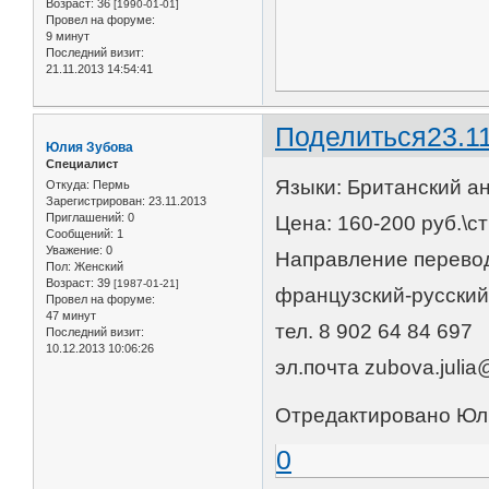
Возраст:
36
[1990-01-01]
Провел на форуме:
9 минут
Последний визит:
21.11.2013 14:54:41
Поделиться
23.1
Юлия Зубова
Специалист
Языки: Британский ан
Откуда:
Пермь
Зарегистрирован
: 23.11.2013
Приглашений:
0
Цена: 160-200 руб.\с
Сообщений:
1
Уважение:
0
Направление перевода
Пол:
Женский
Возраст:
39
[1987-01-21]
французский-русский
Провел на форуме:
47 минут
тел. 8 902 64 84 697
Последний визит:
10.12.2013 10:06:26
эл.почта zubova.juli
Отредактировано Юлия
0