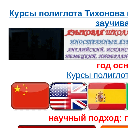
Курсы полиглота Тихонова
заучив
год ос
Курсы полигл
научный подход: 