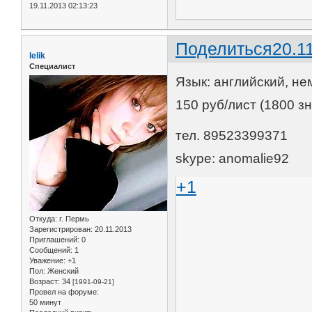
19.11.2013 02:13:23
Поделиться
20.1
lelik
Специалист
Язык: английский, не
150 руб/лист (1800 зн
тел. 89523399371
skype: anomalie92
+1
Откуда:
г. Пермь
Зарегистрирован
: 20.11.2013
Приглашений:
0
Сообщений:
1
Уважение:
+1
Пол:
Женский
Возраст:
34
[1991-09-21]
Провел на форуме:
50 минут