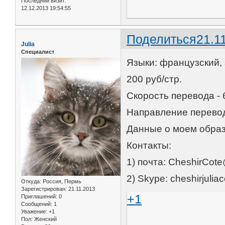
Последний визит:
12.12.2013 19:54:55
Поделиться
21.1
Julia
Специалист
Языки: французский,
200 руб/стр.
Скорость перевода - 6
Направление перево
Данные о моем образ
Контакты:
1) почта: CheshirCot
2) Skype: cheshirjuliac
Откуда:
Россия, Пермь
Зарегистрирован
: 21.11.2013
+1
Приглашений:
0
Сообщений:
1
Уважение:
+1
Пол:
Женский