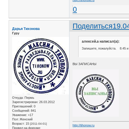
http://tihonow.ru
0
Поделиться
19.0
Дарья Тихонова
Гуру
алексей.а написал(а):
Запишите, пожалуйста. 8.45 и 
ВЫ ЗАПИСАНЫ
Откуда:
Пермь
Зарегистрирован
: 26.03.2012
Приглашений:
0
Сообщений:
841
Уважение:
+17
Пол:
Женский
Возраст:
15
[2011-04-01]
http://tihonow.ru
Провел на форуме: