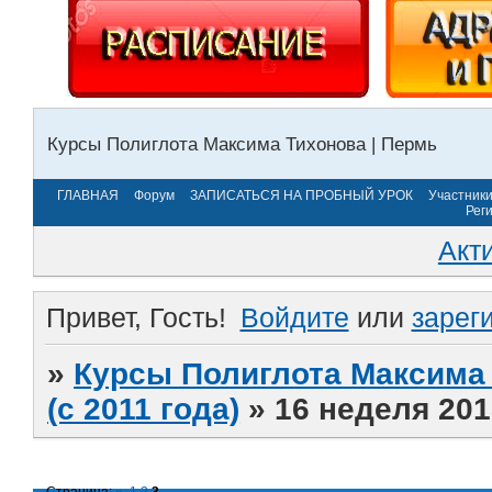
Курсы Полиглота Максима Тихонова | Пермь
ГЛАВНАЯ
Форум
ЗАПИСАТЬСЯ НА ПРОБНЫЙ УРОК
Участник
Рег
Акт
Привет, Гость!
Войдите
или
зарег
»
Курсы Полиглота Максима 
(с 2011 года)
»
16 неделя 201
Страница:
«
1
2
3