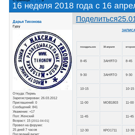
16 неделя 2018 года с 16 апре
Поделиться
25.0
Дарья Тихонова
Гуру
ЗАПИСА
понедельник
16 апреля
вторни
8-45
ЗАНЯТО
8-45
9-30
ЗАНЯТО
9-30
10-15
10-15
Откуда:
Пермь
Зарегистрирован
: 26.03.2012
Приглашений:
0
11-00
МОВ1803
11-00
Сообщений:
841
Уважение:
+17
Пол:
Женский
11-45
11-45
Возраст:
15
[2011-04-01]
Провел на форуме:
25 дней 7 часов
12-30
КРО1711
12-30
Последний визит: