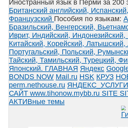
Иностранный язык в Перми за 200 
Британский английский,
Испанский
Французский
Пособия по языкам:
А
Бразильский,
Венгерский,
Вьетнам
Иврит,
Индийский,
Индонезийский,
Китайский,
Корейский,
Латышский,
Португальский,
Польский,
Румынск
Тайский,
Тамильский,
Турецкий,
Фи
Японский.
ГЛАВНАЯ
Яндекс
Googl
BONDS NOW
Mail.ru
HSK
КРУЗ
НО
perm.nethouse.ru
ЯНДЕКС_УСЛУГ
САЙТ www.tihonow.mybb.ru
SITE
SI
АКТИВные темы