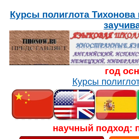
Курсы полиглота Тихонова
заучив
год ос
Курсы полигл
научный подход: 