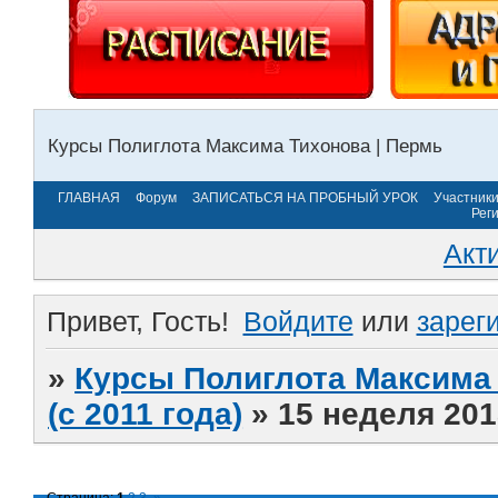
Курсы Полиглота Максима Тихонова | Пермь
ГЛАВНАЯ
Форум
ЗАПИСАТЬСЯ НА ПРОБНЫЙ УРОК
Участник
Рег
Акт
Привет, Гость!
Войдите
или
зарег
»
Курсы Полиглота Максима 
(с 2011 года)
»
15 неделя 201
Страница:
1
2
3
»