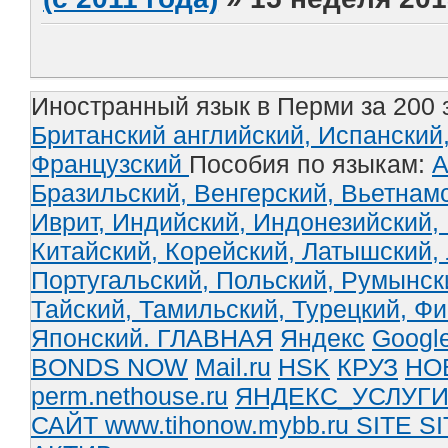
Иностранный язык в Перми за 200 
Британский английский,
Испанский
Французский
Пособия по языкам:
А
Бразильский,
Венгерский,
Вьетнам
Иврит,
Индийский,
Индонезийский,
Китайский,
Корейский,
Латышский,
Португальский,
Польский,
Румынск
Тайский,
Тамильский,
Турецкий,
Фи
Японский.
ГЛАВНАЯ
Яндекс
Googl
BONDS NOW
Mail.ru
HSK
КРУЗ
НО
perm.nethouse.ru
ЯНДЕКС_УСЛУГ
САЙТ www.tihonow.mybb.ru
SITE
SI