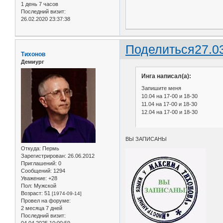
1 день 7 часов
Последний визит:
26.02.2020 23:37:38
Поделиться
27.0
Тихонов
Демиург
Инга написал(а):
Запишите меня
10.04 на 17-00 и 18-30
11.04 на 17-00 и 18-30
12.04 на 17-00 и 18-30
ВЫ ЗАПИСАНЫ
Откуда:
Пермь
Зарегистрирован
: 26.06.2012
Приглашений:
0
Сообщений:
1294
Уважение:
+28
Пол:
Мужской
Возраст:
51
[1974-09-14]
Провел на форуме:
2 месяца 7 дней
Последний визит:
04.04.2025 10:00:59