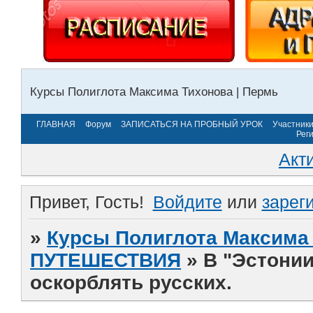
Курсы Полиглота Максима Тихонова | Пермь
ГЛАВНАЯ
Форум
ЗАПИСАТЬСЯ НА ПРОБНЫЙ УРОК
Участник
Рег
Акт
Привет, Гость!
Войдите
или
зарег
»
Курсы Полиглота Максима 
ПУТЕШЕСТВИЯ
»
В "Эстонии
оскорблять русских.