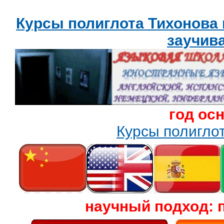
Курсы полиглота Тихонова
заучив
год ос
Курсы полигл
научный подход: 