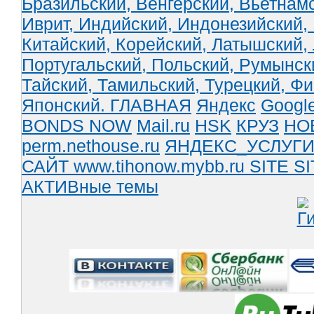
Бразильский,
Венгерский,
Вьетнам
Иврит,
Индийский,
Индонезийский,
Китайский,
Корейский,
Латышский,
Португальский,
Польский,
Румынск
Тайский,
Тамильский,
Турецкий,
Фи
Японский.
ГЛАВНАЯ
Яндекс
Googl
BONDS NOW
Mail.ru
HSK
КРУЗ
НО
perm.nethouse.ru
ЯНДЕКС_УСЛУГ
САЙТ www.tihonow.mybb.ru
SITE
SI
АКТИВные темы