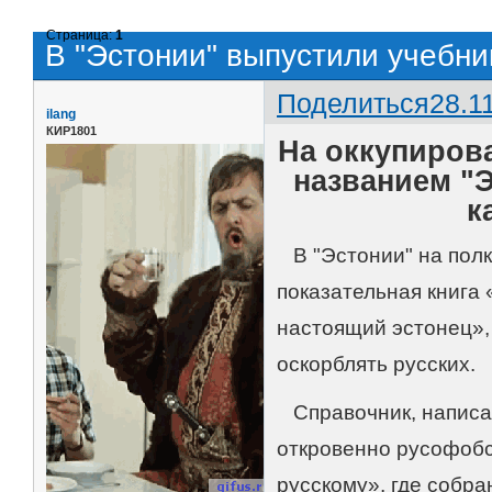
Страница:
1
В "Эстонии" выпустили учебник
Поделиться
28.1
ilang
КИР1801
На оккупиров
названием "Э
к
В "Эстонии" на полк
показательная книга 
настоящий эстонец», 
оскорблять русских.
Справочник, написан
откровенно русофобс
русскому», где собр