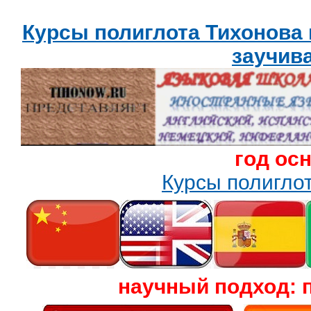
Курсы полиглота Тихонова
заучив
год ос
Курсы полигл
научный подход: 