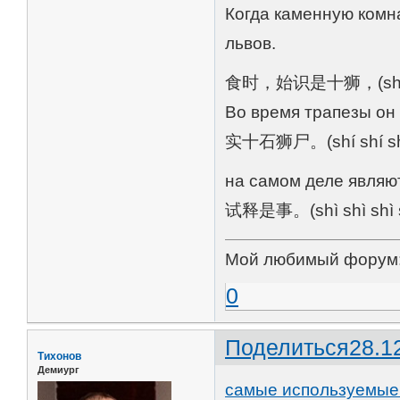
Когда каменную комн
львов.
食时，始识是十狮，(shí shí, 
Во время трапезы он 
实十石狮尸。(shí shí shí 
на самом деле являю
试释是事。(shì shì shì s
Мой любимый форум
0
Поделиться
28.1
Тихонов
Демиург
самые используемые 