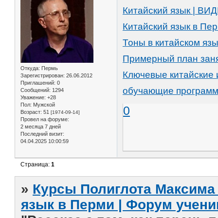
Китайский язык | В
Китайский язык в Пе
Тоны в китайском язы
Примерный план заня
Откуда:
Пермь
Ключевые китайские
Зарегистрирован
: 26.06.2012
Приглашений:
0
обучающие программы
Сообщений:
1294
Уважение:
+28
Пол:
Мужской
0
Возраст:
51
[1974-09-14]
Провел на форуме:
2 месяца 7 дней
Последний визит:
04.04.2025 10:00:59
Страница:
1
»
Курсы Полиглота Максима 
язык в Перми | Форум учени