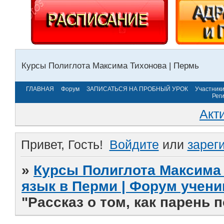
Курсы Полиглота Максима Тихонова | Пермь
ГЛАВНАЯ
Форум
ЗАПИСАТЬСЯ НА ПРОБНЫЙ УРОК
Участник
Рег
Акт
Привет, Гость!
Войдите
или
зарег
»
Курсы Полиглота Максима 
язык в Перми | Форум учени
"Рассказ о том, как парень