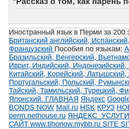
"Рассказ о том, как парень
Иностранный язык в Перми за 200 
Британский английский,
Испанский
Французский
Пособия по языкам:
А
Бразильский,
Венгерский,
Вьетнам
Иврит,
Индийский,
Индонезийский,
Китайский,
Корейский,
Латышский,
Португальский,
Польский,
Румынск
Тайский,
Тамильский,
Турецкий,
Фи
Японский.
ГЛАВНАЯ
Яндекс
Googl
BONDS NOW
Mail.ru
HSK
КРУЗ
НО
perm.nethouse.ru
ЯНДЕКС_УСЛУГ
САЙТ www.tihonow.mybb.ru
SITE
SI