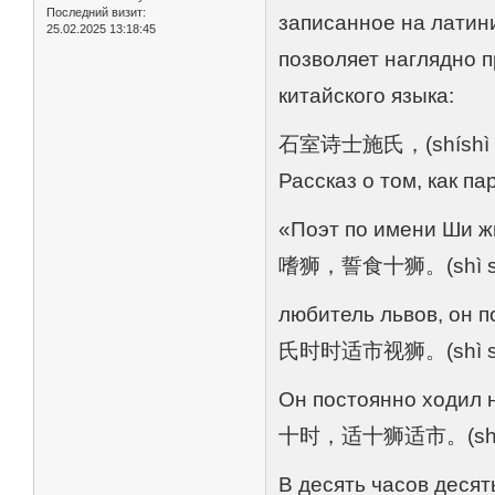
Последний визит:
записанное на латини
25.02.2025 13:18:45
позволяет наглядно п
китайского языка:
石室诗士施氏，(shíshì shī 
Рассказ о том, как п
«Поэт по имени Ши ж
嗜狮，誓食十狮。(shì shī, s
любитель львов, он п
氏时时适市视狮。(shì shí sh
Он постоянно ходил н
十时，适十狮适市。(shí shí, 
В десять часов десят