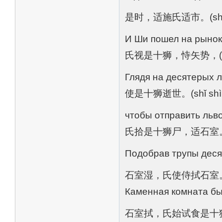
是时，适施氏适市。(shì shí, 
И Ши пошел на рынок
氏视是十狮，恃矢势，(shì shì 
Глядя на десятерых л
使是十狮逝世。(shǐ shì shí
чтобы отправить львов
氏拾是十狮尸，适石室。(shì shí
Подобрав трупы десят
石室湿，氏使侍拭石室。(shíshì 
Каменная комната бы
石室拭，氏始试食是十狮。(shí sh