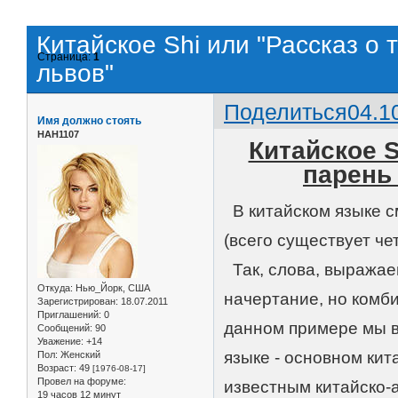
Китайское Shi или "Рассказ о 
Страница:
1
львов"
Поделиться
04.1
Имя должно стоять
НАН1107
Китайское Sh
парень
В китайском языке с
(всего существует че
Так, слова, выражае
Откуда:
Нью_Йорк, США
начертание, но комб
Зарегистрирован
: 18.07.2011
Приглашений:
0
данном примере мы в
Сообщений:
90
Уважение:
+14
языке - основном кит
Пол:
Женский
Возраст:
49
[1976-08-17]
Провел на форуме:
известным китайско
19 часов 12 минут