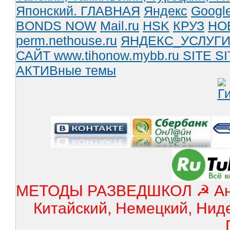
Японский.
ГЛАВНАЯ
Яндекс
Googl
BONDS NOW
Mail.ru
HSK
КРУЗ
НО
perm.nethouse.ru
ЯНДЕКС_УСЛУГ
САЙТ www.tihonow.mybb.ru
SITE
SI
АКТИВные темы
МЕТОДЫ РАЗВЕДШКОЛ ☭ Англ
Китайский, Немецкий, Нид