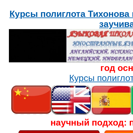
Курсы полиглота Тихонова
заучив
год ос
Курсы полигл
научный подход: 