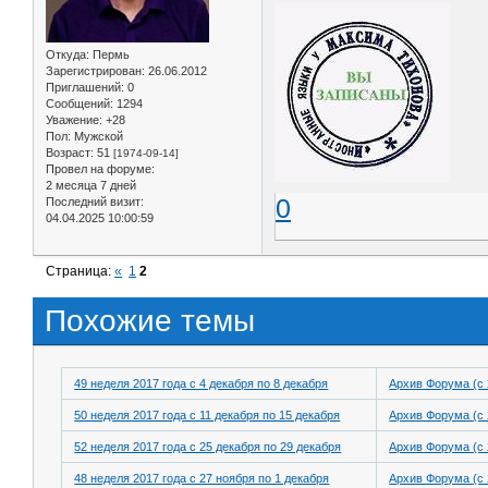
Откуда:
Пермь
Зарегистрирован
: 26.06.2012
Приглашений:
0
Сообщений:
1294
Уважение:
+28
Пол:
Мужской
Возраст:
51
[1974-09-14]
Провел на форуме:
2 месяца 7 дней
0
Последний визит:
04.04.2025 10:00:59
Страница:
«
1
2
Похожие темы
49 неделя 2017 года с 4 декабря по 8 декабря
Архив Форума (с 
50 неделя 2017 года с 11 декабря по 15 декабря
Архив Форума (с 
52 неделя 2017 года с 25 декабря по 29 декабря
Архив Форума (с 
48 неделя 2017 года с 27 ноября по 1 декабря
Архив Форума (с 