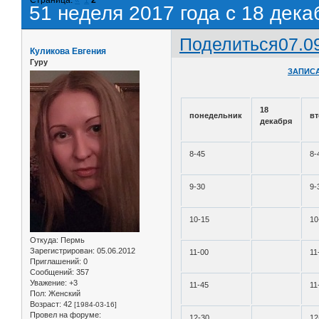
51 неделя 2017 года с 18 дека
Поделиться
07.0
Куликова Евгения
Гуру
ЗАПИСА
18
понедельник
в
декабря
8-45
8-
9-30
9-
10-15
10
Откуда:
Пермь
Зарегистрирован
: 05.06.2012
11-00
11
Приглашений:
0
Сообщений:
357
Уважение:
+3
11-45
11
Пол:
Женский
Возраст:
42
[1984-03-16]
Провел на форуме:
12-30
12