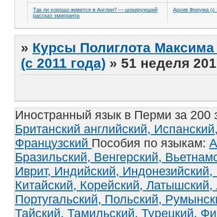
Так ли хорошо живется в Англии? — шокирующий
Архив Форума (с 
рассказ эмигранта
»
Курсы Полиглота Максима 
(с 2011 года)
»
51 неделя 201
Иностранный язык в Перми за 200 
Британский английский,
Испанский
Французский
Пособия по языкам:
А
Бразильский,
Венгерский,
Вьетнам
Иврит,
Индийский,
Индонезийский,
Китайский,
Корейский,
Латышский,
Португальский,
Польский,
Румынск
Тайский,
Тамильский,
Турецкий,
Фи