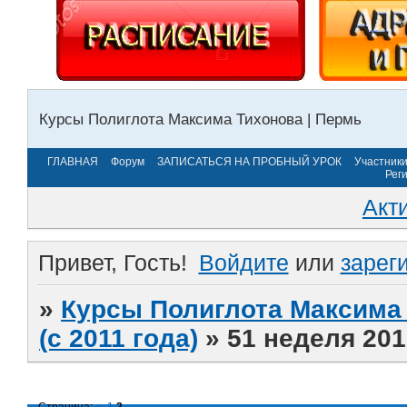
Курсы Полиглота Максима Тихонова | Пермь
ГЛАВНАЯ
Форум
ЗАПИСАТЬСЯ НА ПРОБНЫЙ УРОК
Участник
Рег
Акт
Привет, Гость!
Войдите
или
зарег
»
Курсы Полиглота Максима 
(с 2011 года)
»
51 неделя 201
Страница:
«
1
2