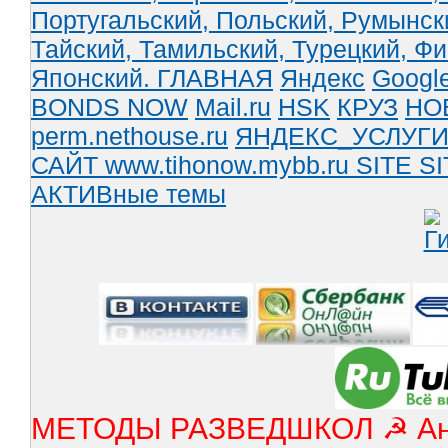
Португальский,
Польский,
Румынск
Тайский,
Тамильский,
Турецкий,
Фи
Японский.
ГЛАВНАЯ
Яндекс
Googl
BONDS NOW
Mail.ru
HSK
КРУЗ
НО
perm.nethouse.ru
ЯНДЕКС_УСЛУГ
САЙТ www.tihonow.mybb.ru
SITE
SI
АКТИВные темы
МЕТОДЫ РАЗВЕДШКОЛ ☭ Англ