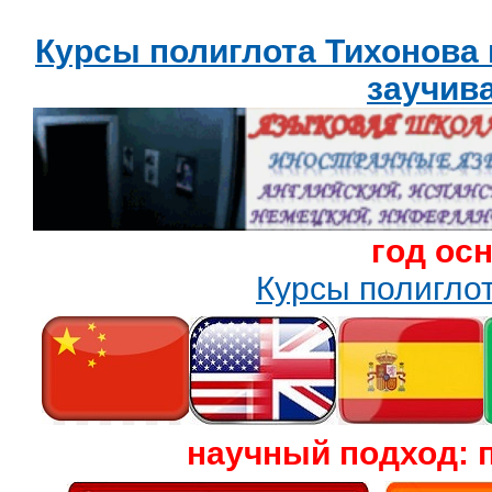
Курсы полиглота Тихонова
заучив
год ос
Курсы полигл
научный подход: 