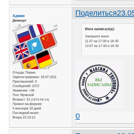
Поделиться
23.0
Админ
Демиург
Инга написал(а):
Запишите меня
11.07 на 17-00 и 18-30
13.07 на 17-00 и 18-30
Откуда:
Пермь
Зарегистрирован
: 18.07.2011
Приглашений:
0
Сообщений:
2372
Уважение:
+36
Пол:
Мужской
Возраст:
51
[1974-09-14]
Провел на форуме:
5 месяцев 18 дней
Последний визит:
0
Вчера 22:19:12