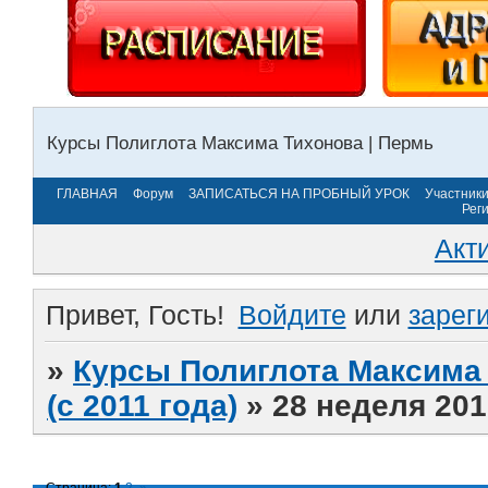
Курсы Полиглота Максима Тихонова | Пермь
ГЛАВНАЯ
Форум
ЗАПИСАТЬСЯ НА ПРОБНЫЙ УРОК
Участник
Рег
Акт
Привет, Гость!
Войдите
или
зарег
»
Курсы Полиглота Максима 
(с 2011 года)
»
28 неделя 201
Страница:
1
2
»