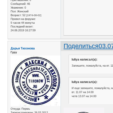
Приглашений:
0
Сообщений:
46
Уважение:
0
Пол:
Женский
Возраст:
52
[1974-08-02]
Провел на форуме:
5 часов 44 минуты
Последний визит:
24.06.2019 16:27:59
Поделиться
03.0
Дарья Тихонова
Гуру
Iuliya написал(а):
Запишите, пожалуйста, на вт. 11
Iuliya написал(а):
И еще запишите, пожалуйста, н
вт. 11.07 на 14.00
четв 13.07 на 14.00
Откуда:
Пермь
Зарегистрирован
: 26.03.2012