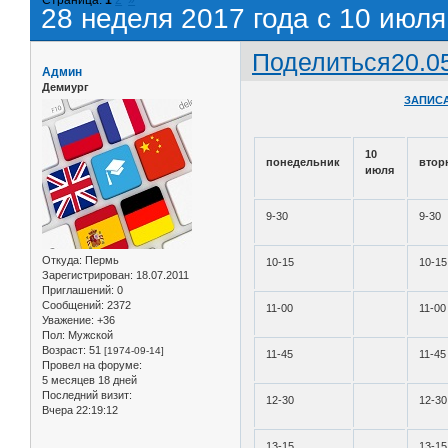
28 неделя 2017 года с 10 июля
Поделиться
20.0
Админ
Демиург
ЗАПИСА
10
понедельник
втор
июля
9-30
9-30
Откуда:
Пермь
10-15
10-15
Зарегистрирован
: 18.07.2011
Приглашений:
0
Сообщений:
2372
11-00
11-00
Уважение:
+36
Пол:
Мужской
Возраст:
51
[1974-09-14]
11-45
11-45
Провел на форуме:
5 месяцев 18 дней
Последний визит:
12-30
12-30
Вчера 22:19:12
13-15
13-15