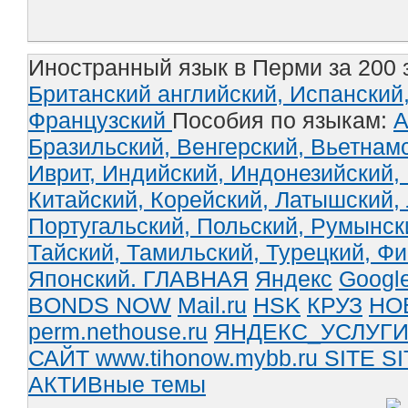
Иностранный язык в Перми за 200 
Британский английский,
Испанский
Французский
Пособия по языкам:
А
Бразильский,
Венгерский,
Вьетнам
Иврит,
Индийский,
Индонезийский,
Китайский,
Корейский,
Латышский,
Португальский,
Польский,
Румынск
Тайский,
Тамильский,
Турецкий,
Фи
Японский.
ГЛАВНАЯ
Яндекс
Googl
BONDS NOW
Mail.ru
HSK
КРУЗ
НО
perm.nethouse.ru
ЯНДЕКС_УСЛУГ
САЙТ www.tihonow.mybb.ru
SITE
SI
АКТИВные темы