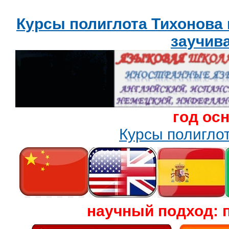
Курсы полиглота Тихонова
заучив
год ос
Курсы полигл
научный подход: 