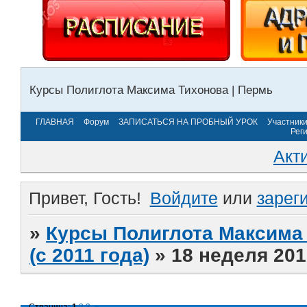
Курсы Полиглота Максима Тихонова | Пермь
ГЛАВНАЯ
Форум
ЗАПИСАТЬСЯ НА ПРОБНЫЙ УРОК
Участник
Рег
Акт
Привет, Гость!
Войдите
или
зарег
»
Курсы Полиглота Максима 
(с 2011 года)
»
18 неделя 201
Страница:
1
2
3
»