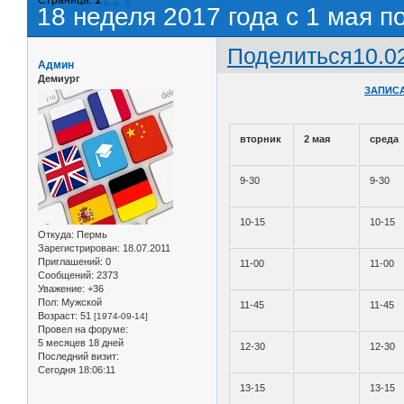
18 неделя 2017 года с 1 мая п
Поделиться
10.0
Админ
Демиург
ЗАПИСА
вторник
2 мая
среда
9-30
9-30
10-15
10-15
Откуда:
Пермь
Зарегистрирован
: 18.07.2011
Приглашений:
0
11-00
11-00
Сообщений:
2373
Уважение:
+36
Пол:
Мужской
11-45
11-45
Возраст:
51
[1974-09-14]
Провел на форуме:
5 месяцев 18 дней
12-30
12-30
Последний визит:
Сегодня 18:06:11
13-15
13-15