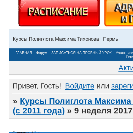
Курсы Полиглота Максима Тихонова | Пермь
ГЛАВНАЯ
Форум
ЗАПИСАТЬСЯ НА ПРОБНЫЙ УРОК
Участник
Рег
Акт
Привет, Гость!
Войдите
или
зарег
»
Курсы Полиглота Максима 
(с 2011 года)
»
9 неделя 2017
Страница:
1
2
»