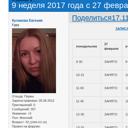
9 неделя 2017 года с 27 февра
Поделиться
17.1
Куликова Евгения
Гуру
ЗАПИСА
27
понедельник
в
февраля
9-30
ЗАНЯТО
9
10-15
ЗАНЯТО
1
11-00
ЗАНЯТО
1
Откуда:
Пермь
Зарегистрирован
: 05.06.2012
11-45
ЗАНЯТО
1
Приглашений:
0
Сообщений:
357
Уважение:
+3
12-30
ЗАНЯТО
1
Пол:
Женский
Возраст:
42
[1984-03-16]
Провел на форуме:
13-15
ЗАНЯТО
1