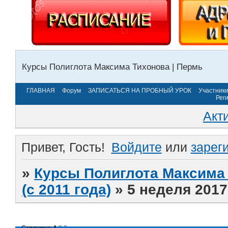
Курсы Полиглота Максима Тихонова | Пермь
ГЛАВНАЯ
Форум
ЗАПИСАТЬСЯ НА ПРОБНЫЙ УРОК
Участник
Рег
Акт
Привет, Гость!
Войдите
или
зарег
»
Курсы Полиглота Максима 
(с 2011 года)
»
5 неделя 2017
Страница:
1
2
3
»