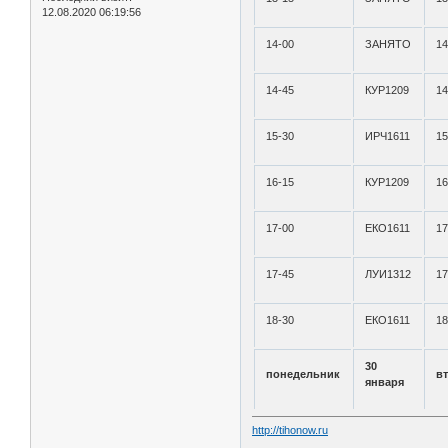
12.08.2020 06:19:56
14-00
ЗАНЯТО
14
14-45
КУР1209
14
15-30
ИРЧ1611
15
16-15
КУР1209
16
17-00
ЕКО1611
17
17-45
ЛУИ1312
17
18-30
ЕКО1611
18
30
понедельник
в
января
http://tihonow.ru