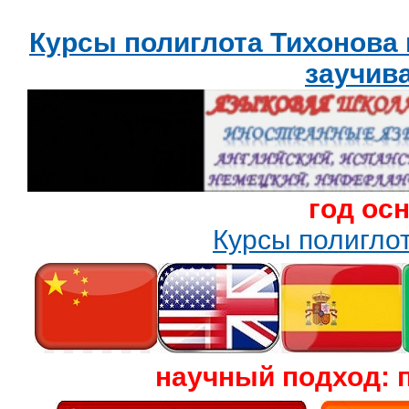
Курсы полиглота Тихонова
заучив
год ос
Курсы полигл
научный подход: 