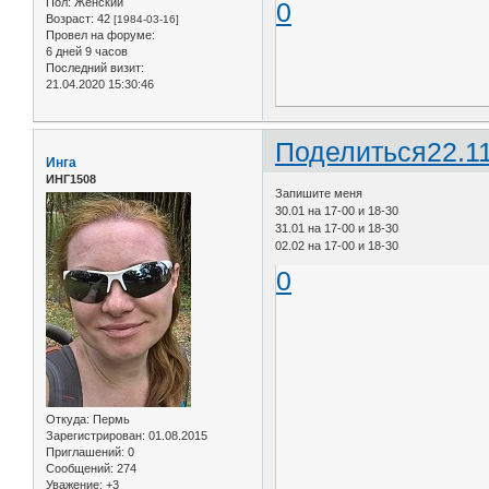
Пол:
Женский
0
Возраст:
42
[1984-03-16]
Провел на форуме:
6 дней 9 часов
Последний визит:
21.04.2020 15:30:46
Поделиться
22.1
Инга
ИНГ1508
Запишите меня
30.01 на 17-00 и 18-30
31.01 на 17-00 и 18-30
02.02 на 17-00 и 18-30
0
Откуда:
Пермь
Зарегистрирован
: 01.08.2015
Приглашений:
0
Сообщений:
274
Уважение:
+3