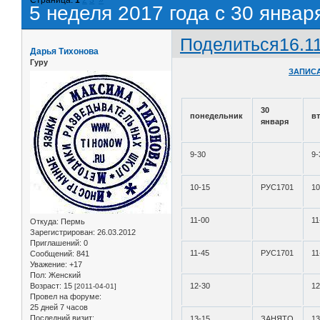
5 неделя 2017 года с 30 январ
Поделиться
16.1
Дарья Тихонова
Гуру
ЗАПИСА
30
понедельник
в
января
9-30
9-
10-15
РУС1701
10
11-00
11
Откуда:
Пермь
Зарегистрирован
: 26.03.2012
Приглашений:
0
11-45
РУС1701
11
Сообщений:
841
Уважение:
+17
Пол:
Женский
Возраст:
15
12-30
12
[2011-04-01]
Провел на форуме:
25 дней 7 часов
Последний визит:
13-15
ЗАНЯТО
13