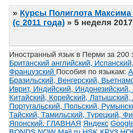
»
Курсы Полиглота Максима 
(с 2011 года)
»
5 неделя 2017
Иностранный язык в Перми за 200 
Британский английский,
Испанский
Французский
Пособия по языкам:
А
Бразильский,
Венгерский,
Вьетнам
Иврит,
Индийский,
Индонезийский,
Китайский,
Корейский,
Латышский,
Португальский,
Польский,
Румынск
Тайский,
Тамильский,
Турецкий,
Фи
Японский.
ГЛАВНАЯ
Яндекс
Googl
BONDS NOW
Mail.ru
HSK
КРУЗ
НО