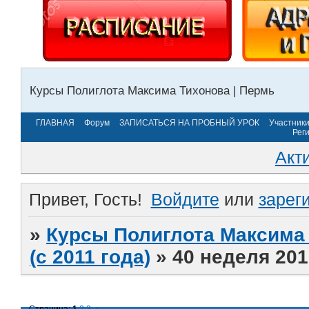
Курсы Полиглота Максима Тихонова | Пермь
ГЛАВНАЯ
Форум
ЗАПИСАТЬСЯ НА ПРОБНЫЙ УРОК
Участник
Рег
Акт
Привет, Гость!
Войдите
или
зарег
»
Курсы Полиглота Максима 
(с 2011 года)
»
40 неделя 201
Страница:
1
2
3
»