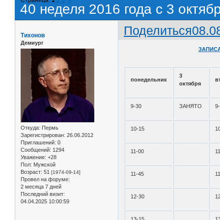
40 неделя 2016 года с 3 октяб
Поделиться
08.0
Тихонов
Демиург
ЗАПИСА
3
понедельник
в
октября
9-30
ЗАНЯТО
9
Откуда:
Пермь
10-15
1
Зарегистрирован
: 26.06.2012
Приглашений:
0
Сообщений:
1294
11-00
1
Уважение:
+28
Пол:
Мужской
Возраст:
51
[1974-09-14]
11-45
1
Провел на форуме:
2 месяца 7 дней
Последний визит:
12-30
1
04.04.2025 10:00:59
13-15
1