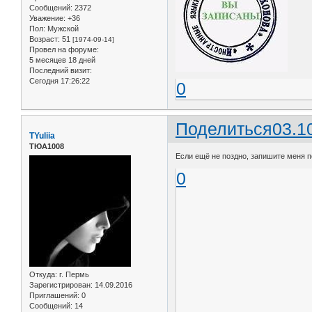
Сообщений:
2372
Уважение:
+36
Пол:
Мужской
Возраст:
51
[1974-09-14]
Провел на форуме:
5 месяцев 18 дней
Последний визит:
Сегодня 17:26:22
0
Поделиться
03.1
TYuliia
ТЮА1008
Если ещё не поздно, запишите меня п
0
Откуда:
г. Пермь
Зарегистрирован
: 14.09.2016
Приглашений:
0
Сообщений:
14