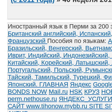
Иностранный язык в Перми за 200 
Британский английский,
Испанский
Французский
Пособия по языкам:
А
Бразильский,
Венгерский,
Вьетнам
Иврит,
Индийский,
Индонезийский,
Китайский,
Корейский,
Латышский,
Португальский,
Польский,
Румынск
Тайский,
Тамильский,
Турецкий,
Фи
Японский.
ГЛАВНАЯ
Яндекс
Googl
BONDS NOW
Mail.ru
HSK
КРУЗ
НО
perm.nethouse.ru
ЯНДЕКС_УСЛУГ
САЙТ www.tihonow.mybb.ru
SITE
SI