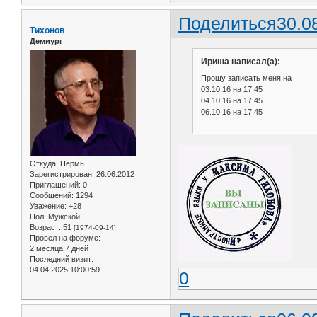
Поделиться
30.0
Тихонов
Демиург
Ириша написал(а):
Прошу записать меня на
03.10.16 на 17.45
04.10.16 на 17.45
06.10.16 на 17.45
Откуда:
Пермь
Зарегистрирован
: 26.06.2012
Приглашений:
0
Сообщений:
1294
Уважение:
+28
Пол:
Мужской
Возраст:
51
[1974-09-14]
Провел на форуме:
2 месяца 7 дней
Последний визит:
04.04.2025 10:00:59
0