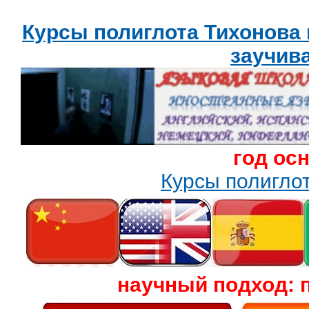
Курсы полиглота Тихонова
заучив
год ос
Курсы полигл
научный подход: 