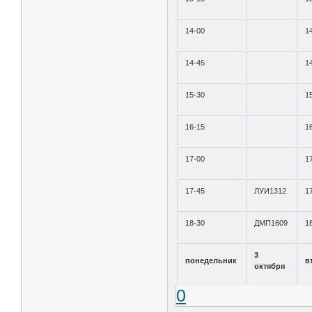
14-00
1
14-45
1
15-30
1
16-15
1
17-00
1
17-45
ЛУИ1312
1
18-30
ДМП1609
1
3
понедельник
в
октября
0