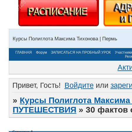
Курсы Полиглота Максима Тихонова | Пермь
ГЛАВНАЯ
Форум
ЗАПИСАТЬСЯ НА ПРОБНЫЙ УРОК
Участник
Рег
Акт
Привет, Гость!
Войдите
или
зарег
»
Курсы Полиглота Максима 
ПУТЕШЕСТВИЯ
»
30 фактов 
Страница:
1