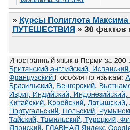
НАЗВАНИЯ ЕВРОПЫ. ЗАТЕРЯННАЯ РУСЬ
»
Курсы Полиглота Максима 
ПУТЕШЕСТВИЯ
»
30 фактов 
Иностранный язык в Перми за 200 
Британский английский,
Испанский
Французский
Пособия по языкам:
А
Бразильский,
Венгерский,
Вьетнам
Иврит,
Индийский,
Индонезийский,
Китайский,
Корейский,
Латышский,
Португальский,
Польский,
Румынск
Тайский,
Тамильский,
Турецкий,
Фи
Японский.
ГЛАВНАЯ
Яндекс
Googl