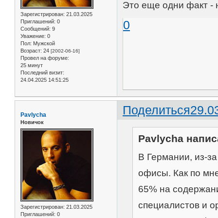
Это еще одни факт -
Зарегистрирован
: 21.03.2025
0
Приглашений:
0
Сообщений:
9
Уважение:
0
Пол:
Мужской
Возраст:
24
[2002-06-16]
Провел на форуме:
25 минут
Последний визит:
24.04.2025 14:51:25
Поделиться
29.0
Pavlycha
Новичок
Pavlycha напис
В Германии, из-з
офисы. Как по мн
65% на содержан
специалистов и о
Зарегистрирован
: 21.03.2025
Приглашений:
0