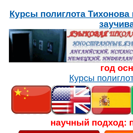
Курсы полиглота Тихонова
заучив
год ос
Курсы полигл
научный подход: 