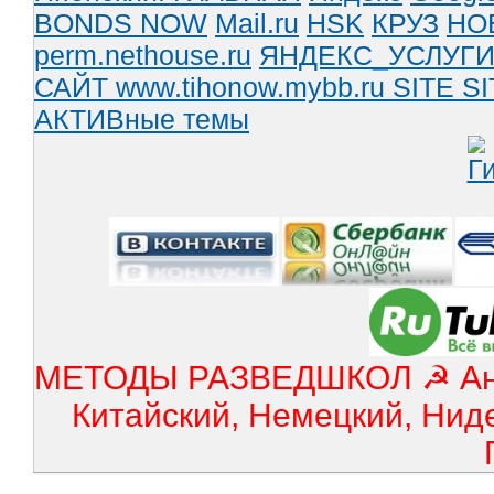
BONDS NOW
Mail.ru
HSK
КРУЗ
НО
perm.nethouse.ru
ЯНДЕКС_УСЛУГ
САЙТ www.tihonow.mybb.ru
SITE
SI
АКТИВные темы
МЕТОДЫ РАЗВЕДШКОЛ ☭ Англ
Китайский, Немецкий, Нид