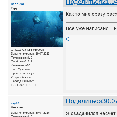
Поделиться
21.0
Каланча
Гуру
Как то мне сразу расх
Всё уже написано... 
0
Откуда:
Санкт-Петербург
Зарегистрирован
: 19.07.2011
Приглашений:
0
Сообщений:
111
Уважение:
+18
Пол:
Мужской
Провел на форуме:
20 дней 4 часа
Последний визит:
19.04.2026 11:51:11
Поделиться
30.0
ray81
Новичок
Я озадачился насчёт 
Зарегистрирован
: 30.07.2016
Приглашений:
0