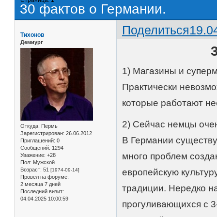
30 фактов о Германии.
Поделиться
19.0
Тихонов
Демиург
1) Магазины и супер
Практически невозмож
которые работают не
2) Сейчас немцы очен
Откуда:
Пермь
Зарегистрирован
: 26.06.2012
В Германии существу
Приглашений:
0
Сообщений:
1294
много проблем создаю
Уважение:
+28
Пол:
Мужской
Возраст:
51
[1974-09-14]
европейскую культуру
Провел на форуме:
2 месяца 7 дней
традиции. Нередко н
Последний визит:
04.04.2025 10:00:59
прогуливающихся с 3