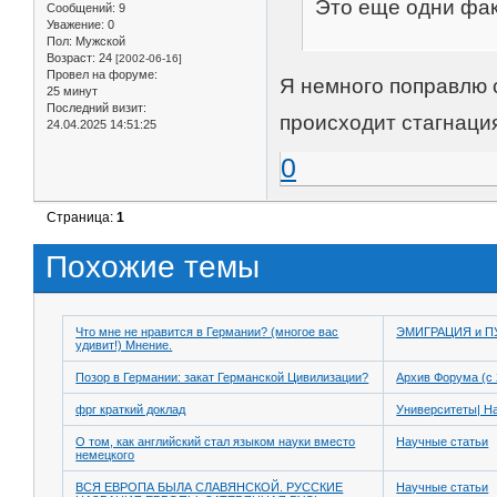
Это еще одни фак
Сообщений:
9
Уважение:
0
Пол:
Мужской
Возраст:
24
[2002-06-16]
Провел на форуме:
Я немного поправлю с
25 минут
Последний визит:
происходит стагнация
24.04.2025 14:51:25
0
Страница:
1
Похожие темы
Что мне не нравится в Германии? (многое вас
ЭМИГРАЦИЯ и 
удивит!) Мнение.
Позор в Германии: закат Германской Цивилизации?
Архив Форума (с 
фрг краткий доклад
Университеты| Н
О том, как английский стал языком науки вместо
Научные статьи
немецкого
ВСЯ ЕВРОПА БЫЛА СЛАВЯНСКОЙ. РУССКИЕ
Научные статьи