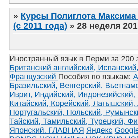
»
Курсы Полиглота Максима 
(с 2011 года)
»
28 неделя 201
Иностранный язык в Перми за 200 
Британский английский,
Испанский
Французский
Пособия по языкам:
А
Бразильский,
Венгерский,
Вьетнам
Иврит,
Индийский,
Индонезийский,
Китайский,
Корейский,
Латышский,
Португальский,
Польский,
Румынск
Тайский,
Тамильский,
Турецкий,
Фи
Японский.
ГЛАВНАЯ
Яндекс
Googl