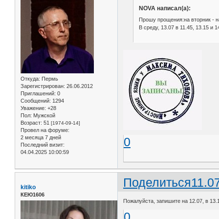
NOVA написал(а):
Прошу прощения:на вторник - на
В среду, 13.07 в 11.45, 13.15 и 1
Откуда:
Пермь
Зарегистрирован
: 26.06.2012
Приглашений:
0
Сообщений:
1294
Уважение:
+28
Пол:
Мужской
Возраст:
51
[1974-09-14]
Провел на форуме:
2 месяца 7 дней
0
Последний визит:
04.04.2025 10:00:59
Поделиться
11.0
kitiko
КЕЮ1606
Пожалуйста, запишите на 12.07, в 13.1
0