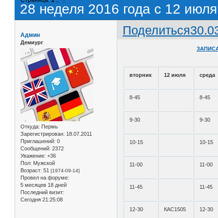
28 неделя 2016 года с 12 июля
Поделиться
30.0
Админ
Демиург
ЗАПИСА
вторник
12 июля
среда
8-45
8-45
9-30
9-30
Откуда:
Пермь
Зарегистрирован
: 18.07.2011
Приглашений:
0
10-15
10-15
Сообщений:
2372
Уважение:
+36
Пол:
Мужской
11-00
11-00
Возраст:
51
[1974-09-14]
Провел на форуме:
5 месяцев 18 дней
11-45
11-45
Последний визит:
Сегодня 21:25:08
12-30
КАС1505
12-30