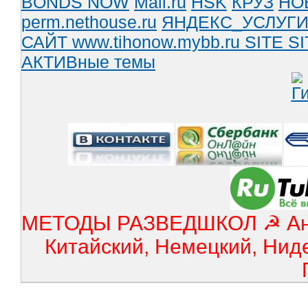
BONDS NOW
Mail.ru
HSK
КРУЗ
НО
perm.nethouse.ru
ЯНДЕКС_УСЛУГ
САЙТ www.tihonow.mybb.ru
SITE
SI
АКТИВные темы
МЕТОДЫ РАЗВЕДШКОЛ ☭ Англ
Китайский, Немецкий, Нид