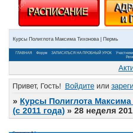
Курсы Полиглота Максима Тихонова | Пермь
ГЛАВНАЯ
Форум
ЗАПИСАТЬСЯ НА ПРОБНЫЙ УРОК
Участник
Рег
Акт
Привет, Гость!
Войдите
или
зарег
»
Курсы Полиглота Максима 
(с 2011 года)
»
28 неделя 201
Страница:
1
2
»