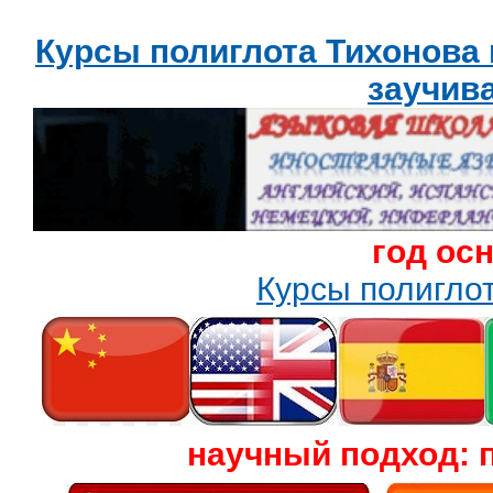
Курсы полиглота Тихонова
заучив
год ос
Курсы полигл
научный подход: 