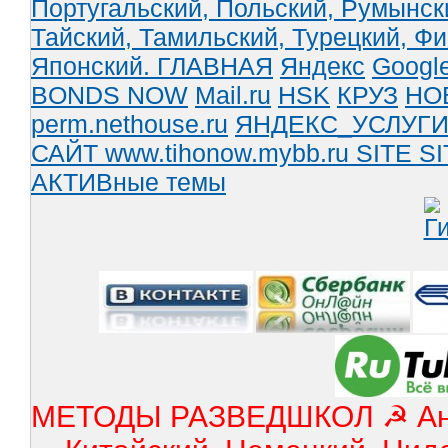
Португальский,
Польский,
Румынск
Тайский,
Тамильский,
Турецкий,
Фи
Японский.
ГЛАВНАЯ
Яндекс
Googl
BONDS NOW
Mail.ru
HSK
КРУЗ
НО
perm.nethouse.ru
ЯНДЕКС_УСЛУГ
САЙТ www.tihonow.mybb.ru
SITE
SI
АКТИВные темы
МЕТОДЫ РАЗВЕДШКОЛ ☭ Англ