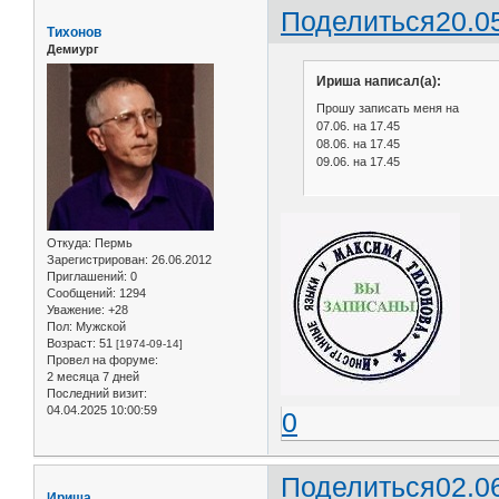
Поделиться
20.0
Тихонов
Демиург
Ириша написал(а):
Прошу записать меня на
07.06. на 17.45
08.06. на 17.45
09.06. на 17.45
Откуда:
Пермь
Зарегистрирован
: 26.06.2012
Приглашений:
0
Сообщений:
1294
Уважение:
+28
Пол:
Мужской
Возраст:
51
[1974-09-14]
Провел на форуме:
2 месяца 7 дней
Последний визит:
04.04.2025 10:00:59
0
Поделиться
02.0
Ириша