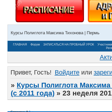
Курсы Полиглота Максима Тихонова | Пермь
ГЛАВНАЯ
Форум
ЗАПИСАТЬСЯ НА ПРОБНЫЙ УРОК
Участник
Рег
Акт
Привет, Гость!
Войдите
или
зарег
»
Курсы Полиглота Максима 
(с 2011 года)
»
23 неделя 201
Страница:
1
2
»