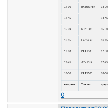
14-00
ВладимирК
14-00
14-45
14-45
15-30
КРИ1603
15-30
16-15
НатальяВ
16-15
17-00
ИНГ1508
17-00
17-45
ЛУИ1312
17-45
18-30
ИНГ1508
18-30
вторник
7 июня
сред
0