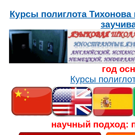
Курсы полиглота Тихонова
заучив
год ос
Курсы полигл
научный подход: 