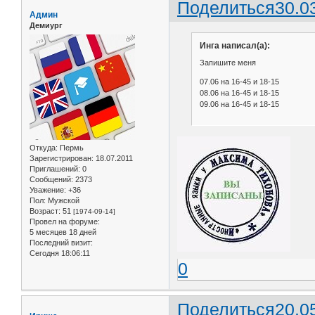
Поделиться
30.0
Админ
Демиург
Инга написал(а):
Запишите меня
07.06 на 16-45 и 18-15
08.06 на 16-45 и 18-15
09.06 на 16-45 и 18-15
Откуда:
Пермь
Зарегистрирован
: 18.07.2011
Приглашений:
0
Сообщений:
2373
Уважение:
+36
Пол:
Мужской
Возраст:
51
[1974-09-14]
Провел на форуме:
5 месяцев 18 дней
Последний визит:
Сегодня 18:06:11
0
Поделиться
20.0