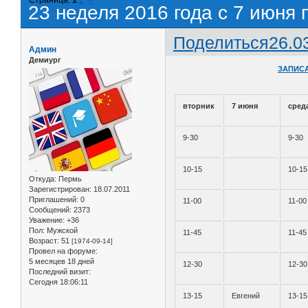
23 неделя 2016 года с 7 июня 
Поделиться
26.0
Админ
Демиург
ЗАПИСА
вторник
7 июня
сред
9-30
9-30
10-15
10-15
Откуда:
Пермь
Зарегистрирован
: 18.07.2011
Приглашений:
0
11-00
11-00
Сообщений:
2373
Уважение:
+36
Пол:
Мужской
11-45
11-45
Возраст:
51
[1974-09-14]
Провел на форуме:
5 месяцев 18 дней
12-30
12-30
Последний визит:
Сегодня 18:06:11
13-15
Евгений
13-15