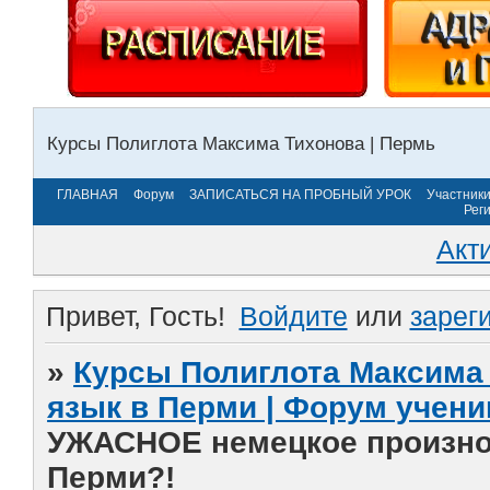
Курсы Полиглота Максима Тихонова | Пермь
ГЛАВНАЯ
Форум
ЗАПИСАТЬСЯ НА ПРОБНЫЙ УРОК
Участник
Рег
Акт
Привет, Гость!
Войдите
или
зарег
»
Курсы Полиглота Максима 
язык в Перми | Форум учени
УЖАСНОЕ немецкое произно
Перми?!