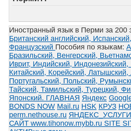
Иностранный язык в Перми за 200 
Британский английский,
Испанский
Французский
Пособия по языкам:
А
Бразильский,
Венгерский,
Вьетнам
Иврит,
Индийский,
Индонезийский,
Китайский,
Корейский,
Латышский,
Португальский,
Польский,
Румынск
Тайский,
Тамильский,
Турецкий,
Фи
Японский.
ГЛАВНАЯ
Яндекс
Googl
BONDS NOW
Mail.ru
HSK
КРУЗ
НО
perm.nethouse.ru
ЯНДЕКС_УСЛУГ
САЙТ www.tihonow.mybb.ru
SITE
SI