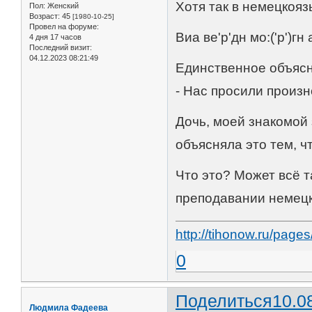
Хотя так в немецкояз
Пол:
Женский
Возраст:
45
[1980-10-25]
Провел на форуме:
Виа ве'р'дн мо:('р')гн 
4 дня 17 часов
Последний визит:
04.12.2023 08:21:49
Единственное объясн
- Нас просили произн
Дочь, моей знакомой 
объясняла это тем, ч
Что это? Может всё т
преподавании немец
http://tihonow.ru/pag
0
Поделиться
10.0
Людмила Фадеева