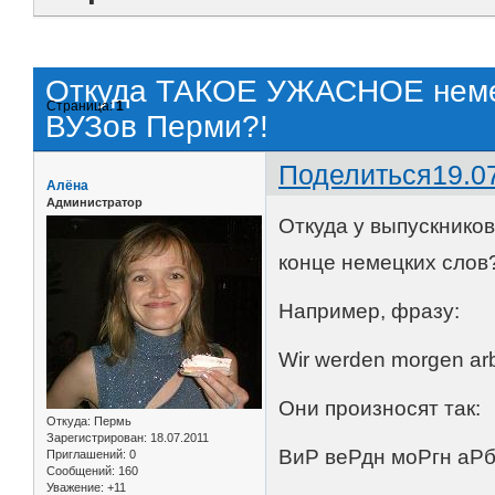
Откуда ТАКОЕ УЖАСНОЕ немец
Страница:
1
ВУЗов Перми?!
Поделиться
19.0
Алёна
Администратор
Откуда у выпускников
конце немецких слов
Например, фразу:
Wir werden morgen arb
Они произносят так:
Откуда:
Пермь
Зарегистрирован
: 18.07.2011
ВиР веРдн моРгн аР
Приглашений:
0
Сообщений:
160
Уважение:
+11