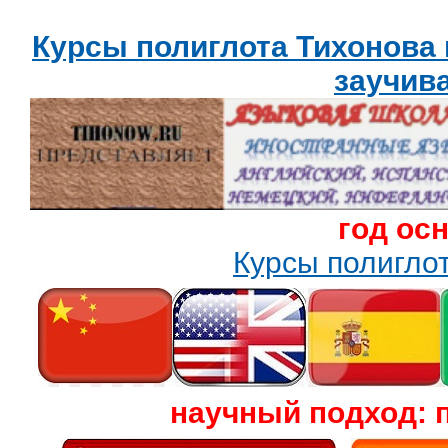
Курсы полиглота Тихонова
заучив
год ос
Курсы полигл
научный подход: 