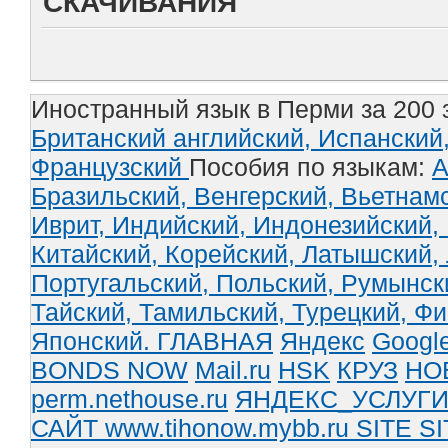
СКАЧИВАНИЯ
Иностранный язык в Перми за 200 
Британский английский,
Испанский
Французский
Пособия по языкам:
А
Бразильский,
Венгерский,
Вьетнам
Иврит,
Индийский,
Индонезийский,
Китайский,
Корейский,
Латышский,
Португальский,
Польский,
Румынск
Тайский,
Тамильский,
Турецкий,
Фи
Японский.
ГЛАВНАЯ
Яндекс
Googl
BONDS NOW
Mail.ru
HSK
КРУЗ
НО
perm.nethouse.ru
ЯНДЕКС_УСЛУГ
САЙТ www.tihonow.mybb.ru
SITE
SI