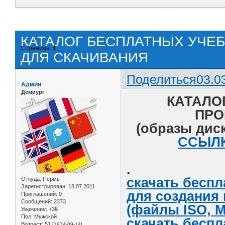
КАТАЛОГ БЕСПЛАТНЫХ УЧЕ
Страница:
1
ДЛЯ СКАЧИВАНИЯ
Поделиться
03.0
Админ
Демиург
КАТАЛО
ПРО
(образы диск
ССЫЛК
.
скачать беспл
Откуда:
Пермь
Зарегистрирован
: 18.07.2011
для создания
Приглашений:
0
Сообщений:
2373
(файлы ISO, M
Уважение:
+36
Пол:
Мужской
скачать беспл
Возраст:
51
[1974-09-14]