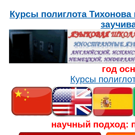
Курсы полиглота Тихонова
заучив
год ос
Курсы полигл
научный подход: 