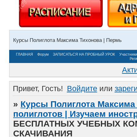
Курсы Полиглота Максима Тихонова | Пермь
ГЛАВНАЯ
Форум
ЗАПИСАТЬСЯ НА ПРОБНЫЙ УРОК
Участник
Рег
Акт
Привет, Гость!
Войдите
или
зарег
»
Курсы Полиглота Максима 
полиглотов | Изучаем инос
БЕСПЛАТНЫХ УЧЕБНЫХ КО
СКАЧИВАНИЯ