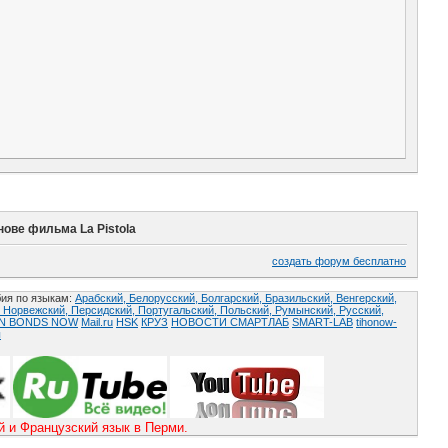
ове фильма La Pistola
создать форум бесплатно
ия по языкам:
Арабский,
Белорусский,
Болгарский,
Бразильский,
Венгерский,
,
Норвежский,
Персидский,
Португальский,
Польский,
Румынский,
Русский,
AN BONDS NOW
Mail.ru
HSK
КРУЗ
НОВОСТИ СМАРТЛАБ
SMART-LAB
tihonow-
ы
и Французский язык в Перми.