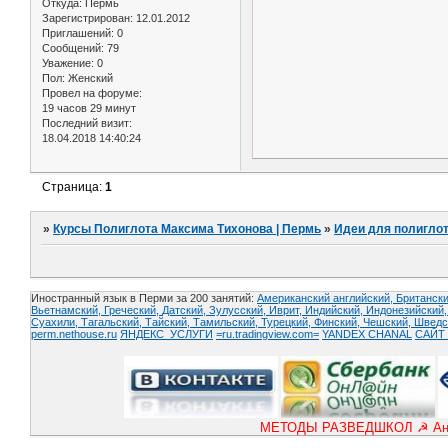
Откуда:
Пермь
Зарегистрирован
: 12.01.2012
Приглашений:
0
Сообщений:
79
Уважение:
0
Пол:
Женский
Провел на форуме:
19 часов 29 минут
Последний визит:
18.04.2018 14:40:24
Страница:
1
»
Курсы Полиглота Максима Тихонова | Пермь
»
Идеи для полиглот
Иностранный язык в Перми за 200 занятий:
Американский английский, Британски
Вьетнамский,
Греческий,
Датский,
Зулусский,
Иврит,
Индийский,
Индонезийский
Суахили,
Тагальский,
Тайский,
Тамильский,
Турецкий,
Финский,
Чешский,
Шведс
perm.nethouse.ru
ЯНДЕКС_УСЛУГИ
=ru.tradingview.com=
YANDEX CHANAL
САЙТ 
МЕТОДЫ РАЗВЕДШКОЛ ☭ Англий