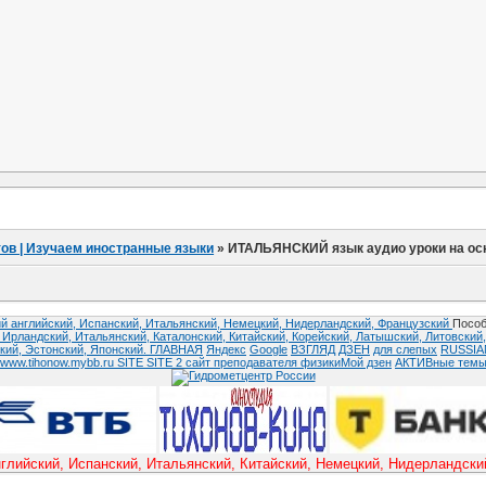
ов | Изучаем иностранные языки
»
ИТАЛЬЯНСКИЙ язык аудио уроки на осн
й английский,
Испанский,
Итальянский,
Немецкий,
Нидерландский,
Французский
Пособ
,
Ирландский,
Итальянский,
Каталонский,
Китайский,
Корейский,
Латышский,
Литовский
кий,
Эстонский,
Японский.
ГЛАВНАЯ
Яндекс
Google
ВЗГЛЯД
ДЗЕН
для слепых
RUSSI
www.tihonow.mybb.ru
SITE
SITE 2
сайт преподавателя физики
Мой дзен
АКТИВные тем
ский, Испанский, Итальянский, Китайский, Немецкий, Нидерландский 