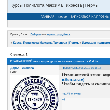
Курсы Полиглота Максима Тихонова | Пермь
ГЛАВНАЯ
Форум
ЗАПИСАТЬСЯ НА ПРОБНЫ
Привет, Гость!
Войдите
или
зарегистрируйтесь
.
»
Курсы Полиглота Максима Тихонова | Пермь
»
Идеи для полиглот
Страница:
1
ИТАЛЬЯНСКИЙ язык аудио уроки на основе фильма La Pistola
Дарья Тихонова
Поделиться
22.06.2012 16:15:18
Гуру
Итальянский язык: ауд
вКонтакте)
Чтобы видеть и скачив
http://tihonow.ru
+1