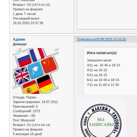
Возраст:
53
[1973-02-20]
Провел на форуме:
1 день 7 часов
Последний визит:
26.02.2020 23:37:38
Админ
Поделиться
29.09.2015 15:10:25
Демиург
Инга написал(а):
Запишите меня
3/11 на 16-45 и 18-15
4/11 на 18-15
5/11 на 18-15
6/11 на 16-45 и 18-15
7/11 на 11-00 и 12-30
Откуда:
Пермь
Зарегистрирован
: 18.07.2011
Приглашений:
0
Сообщений:
2373
Уважение:
+36
Пол:
Мужской
Возраст:
51
[1974-09-14]
Провел на форуме:
5 месяцев 18 дней