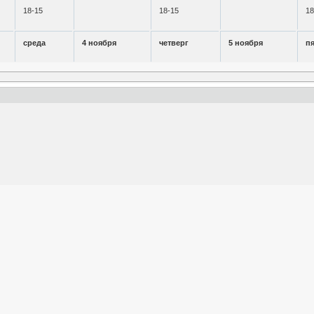
18-15
18-15
18
среда
4 ноября
четверг
5 ноября
п