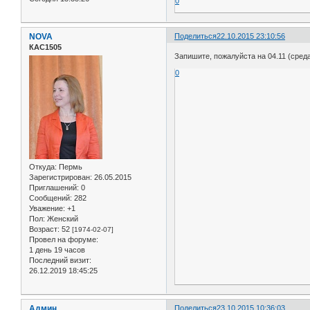
0
NOVA
Поделиться
22.10.2015 23:10:56
КАС1505
Запишите, пожалуйста на 04.11 (среда)
0
Откуда:
Пермь
Зарегистрирован
: 26.05.2015
Приглашений:
0
Сообщений:
282
Уважение:
+1
Пол:
Женский
Возраст:
52
[1974-02-07]
Провел на форуме:
1 день 19 часов
Последний визит:
26.12.2019 18:45:25
Админ
Поделиться
23.10.2015 10:36:03