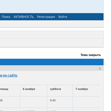
Поиск
АКТИВНОСТЬ
Регистрация
Войти
Тема закрыта
1
И НА САЙТЕ
.
ятница
6 ноября
суббота
7 ноября
00
8-00