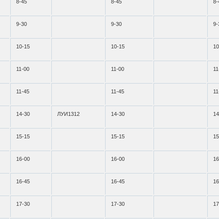
8-45
8-45
8-
9-30
9-30
9-
10-15
10-15
10
11-00
11-00
11
11-45
11-45
11
14-30
ЛУИ1312
14-30
14
15-15
15-15
15
16-00
16-00
16
16-45
16-45
16
17-30
17-30
17