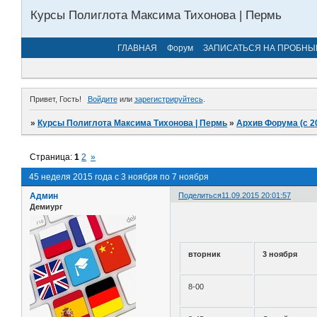
Курсы Полиглота Максима Тихонова | Пермь
ГЛАВНАЯ
Форум
ЗАПИСАТЬСЯ НА ПРОБНЫ
Привет, Гость!
Войдите
или
зарегистрируйтесь
.
»
Курсы Полиглота Максима Тихонова | Пермь
»
Архив Форума (с 2
Страница:
1
2
»
45 неделя 2015 года с 3 ноября по 7 ноября
Админ
Поделиться
11.09.2015 20:01:57
Демиург
вторник
3 ноября
8-00