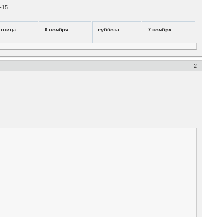
-15
ятница
6 ноября
суббота
7 ноября
2