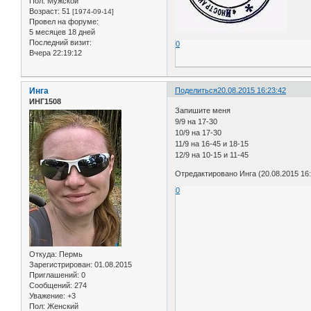
Пол:
Мужской
Возраст:
51
[1974-09-14]
Провел на форуме:
5 месяцев 18 дней
Последний визит:
0
Вчера 22:19:12
Инга
Поделиться
20.08.2015 16:23:42
ИНГ1508
Запишите меня
9/9 на 17-30
10/9 на 17-30
11/9 на 16-45 и 18-15
12/9 на 10-15 и 11-45
Отредактировано Инга (20.08.2015 16:
0
Откуда:
Пермь
Зарегистрирован
: 01.08.2015
Приглашений:
0
Сообщений:
274
Уважение:
+3
Пол:
Женский