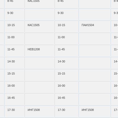
8-45
КАС1505
8-45
8-
9-30
9-30
9-
10-15
КАС1505
10-15
ПАИ1504
10
11-00
11-00
11
11-45
НЕВ1208
11-45
11
14-30
14-30
14
15-15
15-15
15
16-00
16-00
16
16-45
16-45
16
17-30
ИНГ1508
17-30
ИНГ1508
17