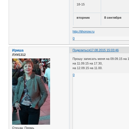
18-15
вторник
8 сентября
http://tihonow.ru
0
Ириша
Поделиться
17.08.2015 15:03:46
ЛУИ1312
Прошу записать меня на 09.09.15 на 1
на 11.09.15 на 17.30,
на 12.09.15 на 11.00.
0
Откуда:
Пермь