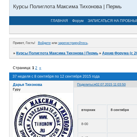
Курсы Полиглота Максима Тихонова | Пермь
ГЛАВНАЯ
Форум
ЗАПИСАТЬСЯ НА ПРОБНЫ
Привет, Гость!
Войдите
или
зарегистрируйтесь
.
»
Курсы Полиглота Максима Тихонова | Пермь
»
Архив Форума (с 2
Страница:
1
2
»
37 неделя с 8 сентября по 12 сентября 2015 года
Дарья Тихонова
Поделиться
02.07.2015 11:03:50
Гуру
вторник
8 сентября
8-00