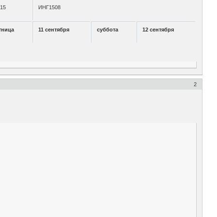
-15
ИНГ1508
тница
11 сентября
суббота
12 сентября
2