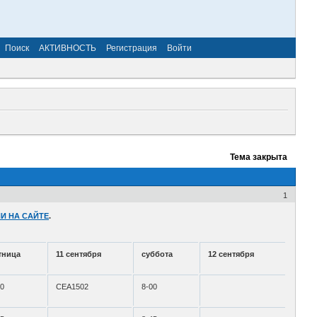
Поиск
АКТИВНОСТЬ
Регистрация
Войти
Тема закрыта
1
И НА САЙТЕ
.
тница
11 сентября
суббота
12 сентября
00
СЕА1502
8-00