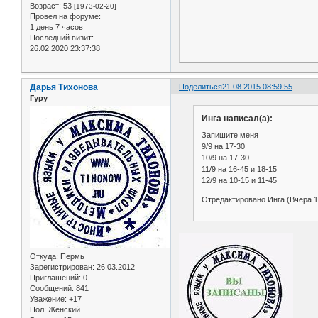
Возраст:
53
[1973-02-20]
Провел на форуме:
1 день 7 часов
Последний визит:
26.02.2020 23:37:38
Дарья Тихонова
Поделиться
21.08.2015 08:59:55
Гуру
Инга написал(а):
Запишите меня
9/9 на 17-30
10/9 на 17-30
11/9 на 16-45 и 18-15
12/9 на 10-15 и 11-45
Отредактировано Инга (Вчера 1
Откуда:
Пермь
Зарегистрирован
: 26.03.2012
Приглашений:
0
Сообщений:
841
Уважение:
+17
Пол:
Женский