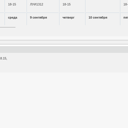
18-15
ЛУИ1312
18-15
18
среда
9 сентября
четверг
10 сентября
пя
8.15,