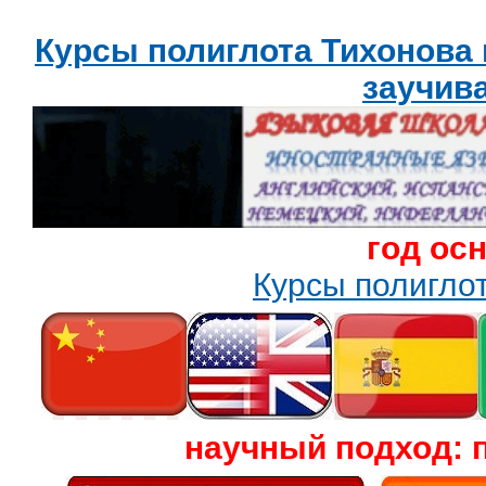
Курсы полиглота Тихонова
заучив
год ос
Курсы полигл
научный подход: 