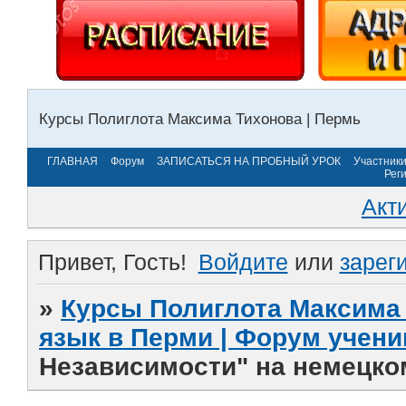
Курсы Полиглота Максима Тихонова | Пермь
ГЛАВНАЯ
Форум
ЗАПИСАТЬСЯ НА ПРОБНЫЙ УРОК
Участник
Рег
Акт
Привет, Гость!
Войдите
или
зарег
»
Курсы Полиглота Максима 
язык в Перми | Форум учени
Независимости" на немецко