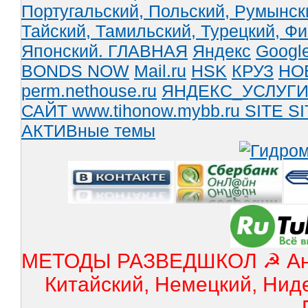
Португальский,
Польский,
Румынск
Тайский,
Тамильский,
Турецкий,
Фи
Японский.
ГЛАВНАЯ
Яндекс
Googl
BONDS NOW
Mail.ru
HSK
КРУЗ
НО
perm.nethouse.ru
ЯНДЕКС_УСЛУГ
САЙТ www.tihonow.mybb.ru
SITE
SI
АКТИВные темы
МЕТОДЫ РАЗВЕДШКОЛ ☭ Англ
Китайский, Немецкий, Нид