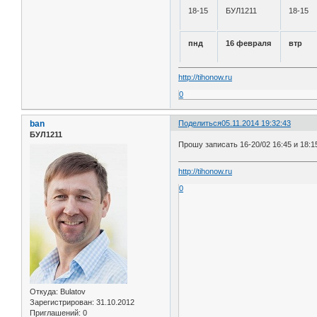
18-15
БУЛ1211
18-15
пнд
16 февраля
втр
http://tihonow.ru
0
ban
Поделиться
05.11.2014 19:32:43
БУЛ1211
Прошу записать 16-20/02 16:45 и 18:1
http://tihonow.ru
0
Откуда:
Bulatov
Зарегистрирован
: 31.10.2012
Приглашений:
0