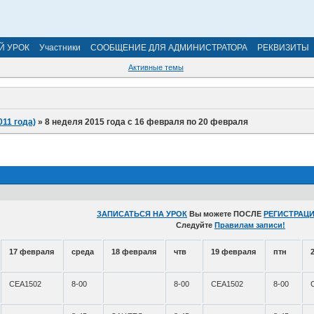
Й УРОК
Участники
СООБЩЕНИЕ ДЛЯ АДМИНИСТРАТОРА
РЕКВИЗИТЫ
Активные темы
011 года)
»
8 неделя 2015 года с 16 февраля по 20 февраля
ЗАПИСАТЬСЯ НА УРОК
Вы можете ПОСЛЕ
РЕГИСТРАЦИ
Следуйте
Правилам записи!
17 февраля
среда
18 февраля
чтв
19 февраля
птн
СЕА1502
8-00
8-00
СЕА1502
8-00