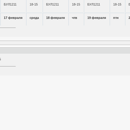
БУЛ1211
18-15
БУЛ1211
18-15
БУЛ1211
18-15
17 февраля
среда
18 февраля
чтв
19 февраля
птн
5