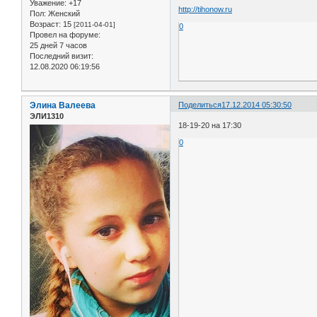
Уважение:
+17
http://tihonow.ru
Пол:
Женский
Возраст:
15
[2011-04-01]
0
Провел на форуме:
25 дней 7 часов
Последний визит:
12.08.2020 06:19:56
Элина Валеева
Поделиться
17.12.2014 05:30:50
ЭЛИ1310
18-19-20 на 17:30
0