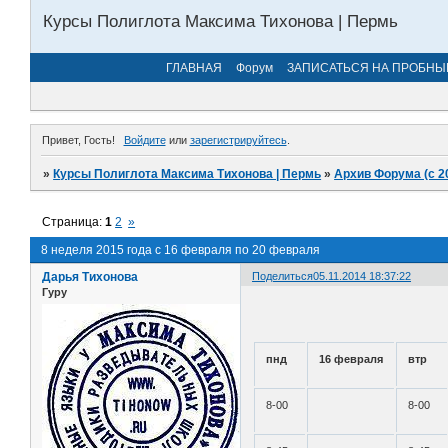
Курсы Полиглота Максима Тихонова | Пермь
ГЛАВНАЯ
Форум
ЗАПИСАТЬСЯ НА ПРОБНЫ
Привет, Гость!
Войдите
или
зарегистрируйтесь
.
»
Курсы Полиглота Максима Тихонова | Пермь
»
Архив Форума (с 2
Страница:
1
2
»
8 неделя 2015 года с 16 февраля по 20 февраля
Дарья Тихонова
Поделиться
05.11.2014 18:37:22
Гуру
пнд
16 февраля
втр
8-00
8-00