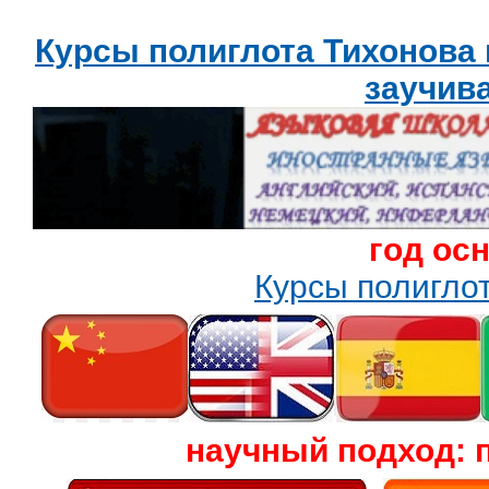
Курсы полиглота Тихонова
заучив
год ос
Курсы полигл
научный подход: 