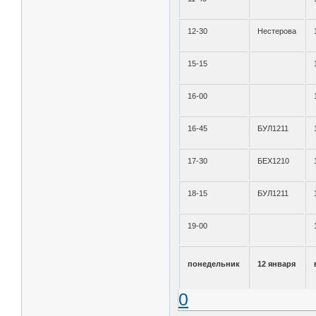
12-30
Нестерова
15-15
16-00
16-45
БУЛ1211
17-30
БЕХ1210
18-15
БУЛ1211
19-00
понедельник
12 января
0