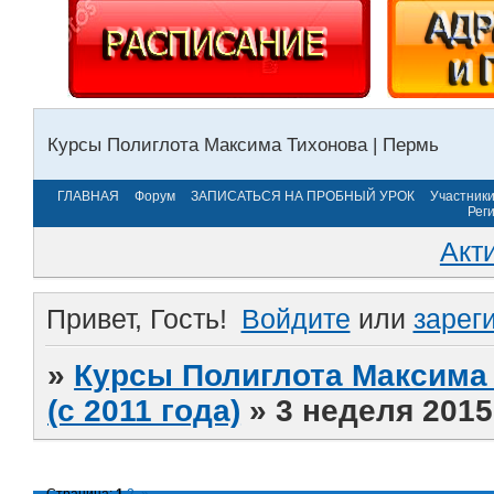
Курсы Полиглота Максима Тихонова | Пермь
ГЛАВНАЯ
Форум
ЗАПИСАТЬСЯ НА ПРОБНЫЙ УРОК
Участник
Рег
Акт
Привет, Гость!
Войдите
или
зарег
»
Курсы Полиглота Максима 
(с 2011 года)
»
3 неделя 2015
Страница:
1
2
»