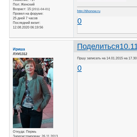
Пол:
Женский
Возраст:
15
[2011-04-01]
http://tihonow.ru
Провел на форуме:
25 дней 7 часов
0
Последний визит:
12.08.2020 06:19:56
Поделиться
10.1
Ириша
ЛУИ1312
Пршу записать на 14.01.2015 на 17.30
0
Откуда:
Пермь
Зарегистрирован
: 26.11.2013