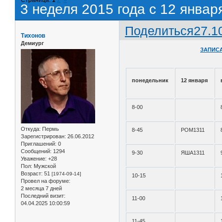
3 неделя 2015 года с 12 январ
Поделиться
27.1
Тихонов
Демиург
ЗАПИСА
понедельник
12 января
8-00
Откуда:
Пермь
8-45
РОМ1311
Зарегистрирован
: 26.06.2012
Приглашений:
0
Сообщений:
1294
9-30
ЯША1311
Уважение:
+28
Пол:
Мужской
Возраст:
51
[1974-09-14]
10-15
Провел на форуме:
2 месяца 7 дней
Последний визит:
11-00
04.04.2025 10:00:59
11-45