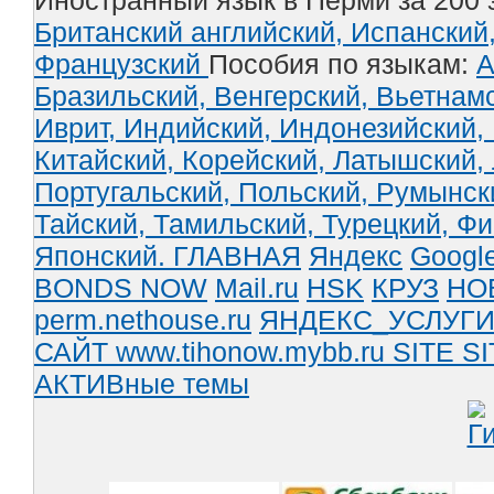
Иностранный язык в Перми за 200 
Британский английский,
Испанский
Французский
Пособия по языкам:
А
Бразильский,
Венгерский,
Вьетнам
Иврит,
Индийский,
Индонезийский,
Китайский,
Корейский,
Латышский,
Португальский,
Польский,
Румынск
Тайский,
Тамильский,
Турецкий,
Фи
Японский.
ГЛАВНАЯ
Яндекс
Googl
BONDS NOW
Mail.ru
HSK
КРУЗ
НО
perm.nethouse.ru
ЯНДЕКС_УСЛУГ
САЙТ www.tihonow.mybb.ru
SITE
SI
АКТИВные темы