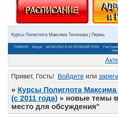
Курсы Полиглота Максима Тихонова | Пермь
ГЛАВНАЯ
Форум
ЗАПИСАТЬСЯ НА ПРОБНЫЙ УРОК
Участник
Рег
Акт
Привет, Гость!
Войдите
или
зарег
»
Курсы Полиглота Максима 
(с 2011 года)
»
новые темы в
место для обсуждения"