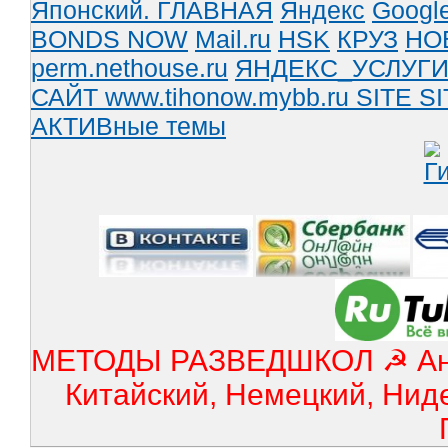
Японский.
ГЛАВНАЯ
Яндекс
Googl
BONDS NOW
Mail.ru
HSK
КРУЗ
НО
perm.nethouse.ru
ЯНДЕКС_УСЛУГ
САЙТ www.tihonow.mybb.ru
SITE
SI
АКТИВные темы
МЕТОДЫ РАЗВЕДШКОЛ ☭ Англ
Китайский, Немецкий, Нид