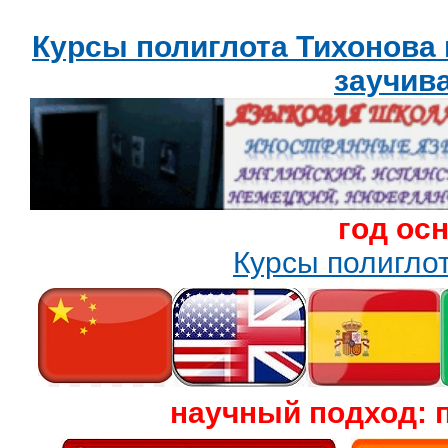
Курсы полиглота Тихонова
заучив
год ос
Курсы полигл
научный подход: 