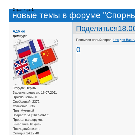
Страница:
1
новые темы в форуме "Спорны
Поделиться
18.0
Админ
Демиург
Появился новый опрос!
Что для Вас в
0
Откуда:
Пермь
Зарегистрирован
: 18.07.2011
Приглашений:
0
Сообщений:
2372
Уважение:
+36
Пол:
Мужской
Возраст:
51
[1974-09-14]
Провел на форуме:
5 месяцев 18 дней
Последний визит:
Сегодня 14:12:48