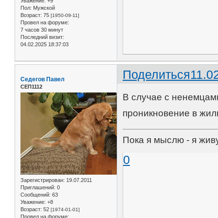
Уважение:
+9
Пол:
Мужской
Возраст:
75
[1950-09-11]
Провел на форуме:
7 часов 30 минут
Последний визит:
04.02.2025 18:37:03
Поделиться
11.0
Седегов Павел
СЕП1112
В случае с ненемцам
проникновение в жил
Пока я мыслю - я жив
0
Зарегистрирован
: 19.07.2011
Приглашений:
0
Сообщений:
63
Уважение:
+8
Возраст:
52
[1974-01-01]
Провел на форуме: