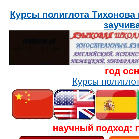
Курсы полиглота Тихонова
заучив
год ос
Курсы полигл
научный подход: 