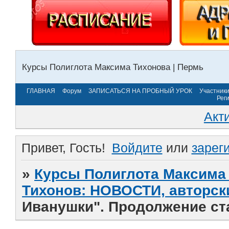
Курсы Полиглота Максима Тихонова | Пермь
ГЛАВНАЯ
Форум
ЗАПИСАТЬСЯ НА ПРОБНЫЙ УРОК
Участник
Рег
Акт
Привет, Гость!
Войдите
или
зарег
»
Курсы Полиглота Максима 
Тихонов: НОВОСТИ, авторск
Иванушки". Продолжение ста