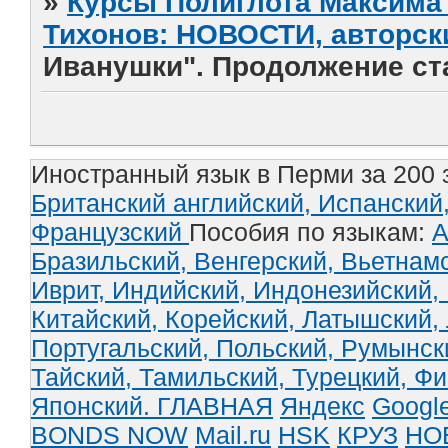
»
Курсы Полиглота Максима 
Тихонов: НОВОСТИ, авторск
Иванушки". Продолжение ста
Иностранный язык в Перми за 200 
Британский английский,
Испанский
Французский
Пособия по языкам:
А
Бразильский,
Венгерский,
Вьетнам
Иврит,
Индийский,
Индонезийский,
Китайский,
Корейский,
Латышский,
Португальский,
Польский,
Румынск
Тайский,
Тамильский,
Турецкий,
Фи
Японский.
ГЛАВНАЯ
Яндекс
Googl
BONDS NOW
Mail.ru
HSK
КРУЗ
НО