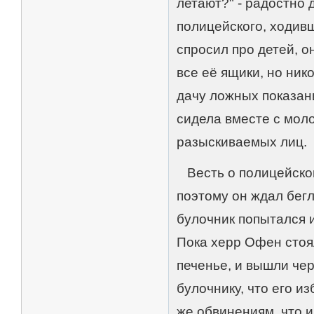
летают?" - радостно
полицейского, ходивш
спросил про детей, 
все её ящики, но ник
дачу ложных показани
сидела вместе с моло
разыскиваемых лиц.
Весть о полицейском
поэтому он ждал бегл
булочник попытался и
Пока херр Офен стоял
печенье, и вышли че
булочнику, что его и
же обвинениям, что 