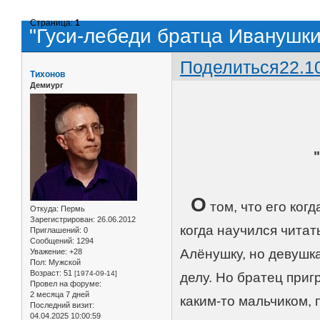
Страница:
1
"Гуси-лебеди братца Иванушки
Поделиться
22.1
Тихонов
Демиург
О
том, что его ког
Откуда:
Пермь
Зарегистрирован
: 26.06.2012
когда научился чита
Приглашений:
0
Сообщений:
1294
Алёнушку, но девушк
Уважение:
+28
Пол:
Мужской
Возраст:
51
[1974-09-14]
делу. Но братец приг
Провел на форуме:
2 месяца 7 дней
каким-то мальчиком, 
Последний визит:
04.04.2025 10:00:59