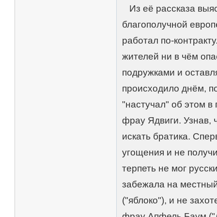
Из её рассказа выяс
благополучной европе
работал по-контракт
жителей ни в чём опа
подружками и оставл
происходило днём, по
"настучал" об этом в
фрау Ядвиги. Узнав,
искать братика. Спер
угощения и не получи
терпеть не мог русск
забежала на местный
("яблоко"), и не зах
фрау Апфель Баум ("д