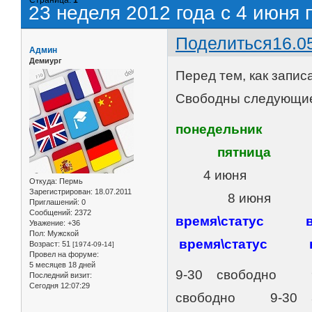
23 неделя 2012 года с 4 июня 
Поделиться
16.0
Админ
Демиург
Перед тем, как запис
Свободны следующие
понедельн
пятница
4 июня 
Откуда:
Пермь
Зарегистрирован
: 18.07.2011
8 июня
Приглашений:
0
Сообщений:
2372
время\статус 
Уважение:
+36
Пол:
Мужской
время\статус вр
Возраст:
51
[1974-09-14]
Провел на форуме:
5 месяцев 18 дней
9-30 свободно 
Последний визит:
Сегодня 12:07:29
свободно 9-30 