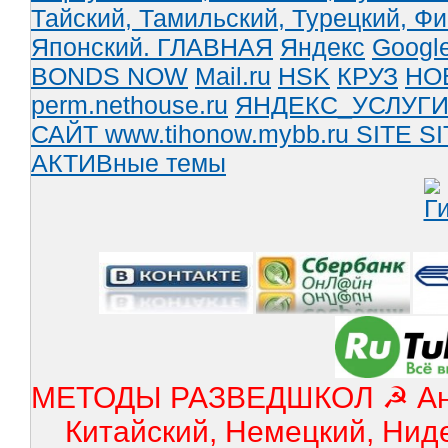
Тайский,
Тамильский,
Турецкий,
Фи
Японский.
ГЛАВНАЯ
Яндекс
Googl
BONDS NOW
Mail.ru
HSK
КРУЗ
НО
perm.nethouse.ru
ЯНДЕКС_УСЛУГ
САЙТ www.tihonow.mybb.ru
SITE
SI
АКТИВные темы
МЕТОДЫ РАЗВЕДШКОЛ ☭ Англ
Китайский, Немецкий, Нид