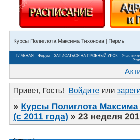
Курсы Полиглота Максима Тихонова | Пермь
ГЛАВНАЯ
Форум
ЗАПИСАТЬСЯ НА ПРОБНЫЙ УРОК
Участник
Рег
Акт
Привет, Гость!
Войдите
или
зарег
»
Курсы Полиглота Максима 
(с 2011 года)
»
23 неделя 201
Страница:
1