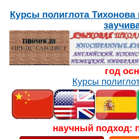
Курсы полиглота Тихонова
заучив
год ос
Курсы полигл
научный подход: 