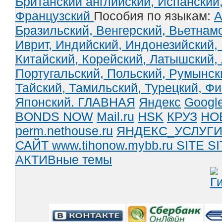
Британский английский,
Испанский
Французский
Пособия по языкам:
А
Бразильский,
Венгерский,
Вьетнам
Иврит,
Индийский,
Индонезийский,
Китайский,
Корейский,
Латышский,
Португальский,
Польский,
Румынск
Тайский,
Тамильский,
Турецкий,
Фи
Японский.
ГЛАВНАЯ
Яндекс
Googl
BONDS NOW
Mail.ru
HSK
КРУЗ
НО
perm.nethouse.ru
ЯНДЕКС_УСЛУГ
САЙТ www.tihonow.mybb.ru
SITE
SI
АКТИВные темы