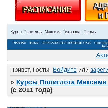
Курсы Полиглота Максима Тихонова | Пермь
ГЛАВНАЯ
Форум
ЗАПИСАТЬСЯ НА ПРОБНЫЙ УРОК
Участник
Рег
Акт
Привет, Гость!
Войдите
или
зарег
»
Курсы Полиглота Максима 
(с 2011 года)
Страница:
«
1
…
26
27
28