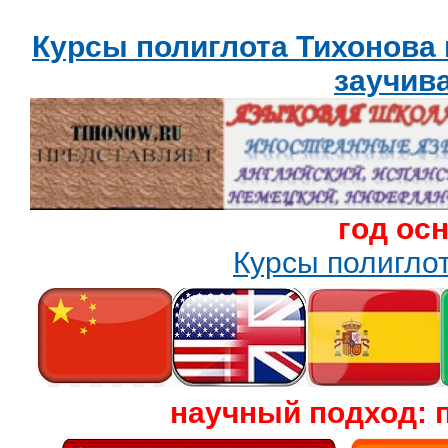
Курсы полиглота Тихонова
заучив
год ос
Курсы полигл
научный подход: 