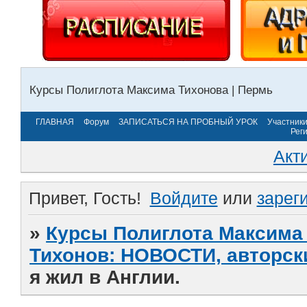
Курсы Полиглота Максима Тихонова | Пермь
ГЛАВНАЯ
Форум
ЗАПИСАТЬСЯ НА ПРОБНЫЙ УРОК
Участник
Рег
Акт
Привет, Гость!
Войдите
или
зарег
»
Курсы Полиглота Максима 
Тихонов: НОВОСТИ, авторск
я жил в Англии.