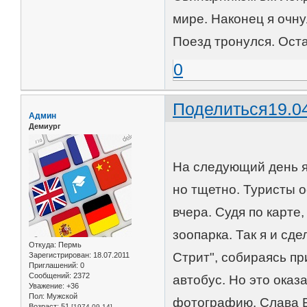
мире. Наконец я очну
Поезд тронулся. Оста
0
Поделиться
19.0
Админ
Демиург
На следующий день я
но тщетно. Туристы 
вчера. Судя по карте
зоопарка. Так я и сд
Откуда:
Пермь
Стрит", собираясь п
Зарегистрирован
: 18.07.2011
Приглашений:
0
Сообщений:
2372
автобус. Но это оказ
Уважение:
+36
Пол:
Мужской
фотографию. Слава Б
Возраст:
51
[1974-09-14]