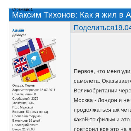
Страница:
1
Максим Тихонов: Как я жил в А
Поделиться
19.0
Админ
Демиург
Первое, что меня уди
самолета. Оказывает
Откуда:
Пермь
Великобритании чере
Зарегистрирован
: 18.07.2011
Приглашений:
0
Сообщений:
2372
Москва - Лондон и не
Уважение:
+36
Пол:
Мужской
продолжаться аж чет
Возраст:
51
[1974-09-14]
Провел на форуме:
какой-то фильм и это
5 месяцев 18 дней
Последний визит:
повторил все это на 
Вчера 21:25:08