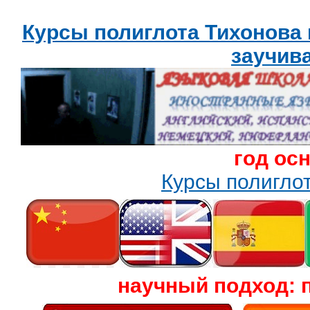
Курсы полиглота Тихонова
заучив
год ос
Курсы полигл
научный подход: 