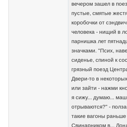
вечером зашел в поез
пустые, смятые жестя
коробочки от сэндвич
человека - нищий в л
парнишка лет пятнад
значками. "Псих, нав
сиденье, спиной к со
грязный поезд Центра
Двери-то в некоторы
или зайти - нажми кно
я сижу... думаю... ма
отрываются?" - полза
такие вагоны раньше 
Свинарником в... Лон