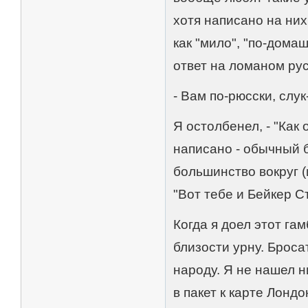
хотя написано на них
как "мило", "по-дома
ответ на ломаном ру
- Вам по-рюсски, слу
Я остолбенел, - "Как 
написано - обычный б
большинство вокруг 
"Вот тебе и Бейкер Ст
Когда я доел этот гам
близости урну. Бросат
народу. Я не нашел н
в пакет к карте Лондо