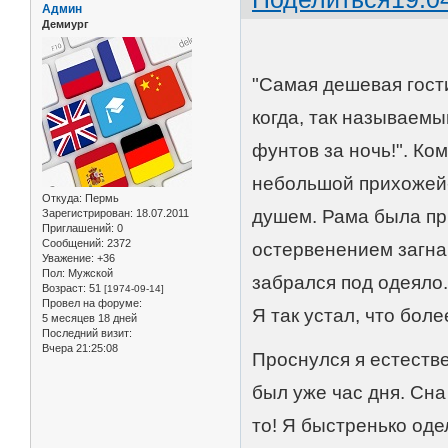
Админ
Демиург
"Самая дешевая гости
когда, так называемы
фунтов за ночь!". Ко
небольшой прихожей-к
Откуда:
Пермь
душем. Рама была при
Зарегистрирован
: 18.07.2011
Приглашений:
0
Сообщений:
2372
остервенением загна
Уважение:
+36
Пол:
Мужской
забрался под одеяло.
Возраст:
51
[1974-09-14]
Провел на форуме:
Я так устал, что бол
5 месяцев 18 дней
Последний визит:
Вчера 21:25:08
Проснулся я естестве
был уже час дня. Сна
то! Я быстренько оде