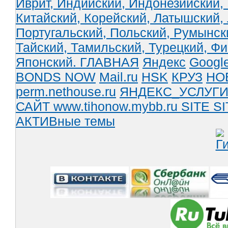
Иврит,
Индийский,
Индонезийский,
Китайский,
Корейский,
Латышский,
Португальский,
Польский,
Румынск
Тайский,
Тамильский,
Турецкий,
Фи
Японский.
ГЛАВНАЯ
Яндекс
Googl
BONDS NOW
Mail.ru
HSK
КРУЗ
НО
perm.nethouse.ru
ЯНДЕКС_УСЛУГ
САЙТ www.tihonow.mybb.ru
SITE
SI
АКТИВные темы