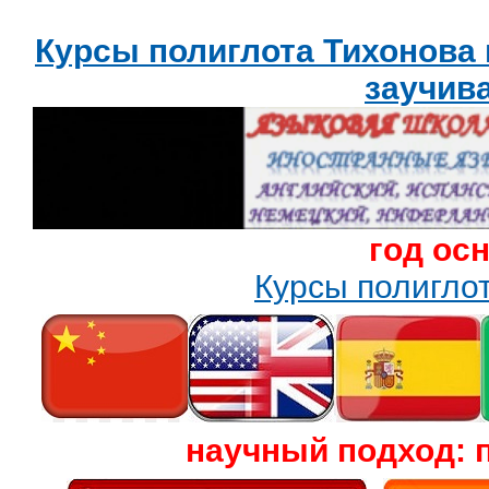
Курсы полиглота Тихонова
заучив
год ос
Курсы полигл
научный подход: 