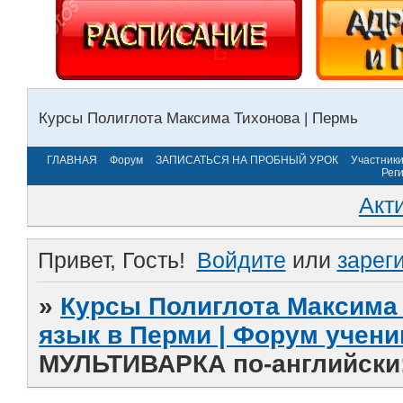
Курсы Полиглота Максима Тихонова | Пермь
ГЛАВНАЯ
Форум
ЗАПИСАТЬСЯ НА ПРОБНЫЙ УРОК
Участник
Рег
Акт
Привет, Гость!
Войдите
или
зарег
»
Курсы Полиглота Максима 
язык в Перми | Форум учени
МУЛЬТИВАРКА по-английски: