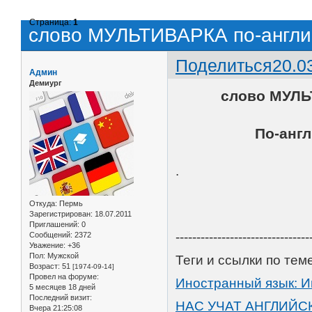
Страница:
1
слово МУЛЬТИВАРКА по-англий
Поделиться
20.0
Админ
Демиург
слово МУЛЬ
По-анг
.
Откуда:
Пермь
Зарегистрирован
: 18.07.2011
Приглашений:
0
--------------------------------
Сообщений:
2372
Уважение:
+36
Пол:
Мужской
Теги и ссылки по т
Возраст:
51
[1974-09-14]
Провел на форуме:
Иностранный язык: И
5 месяцев 18 дней
Последний визит:
НАС УЧАТ АНГЛИЙС
Вчера 21:25:08