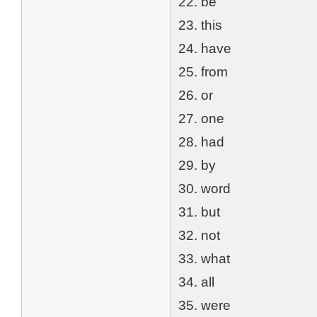
22. be
23. this
24. have
25. from
26. or
27. one
28. had
29. by
30. word
31. but
32. not
33. what
34. all
35. were