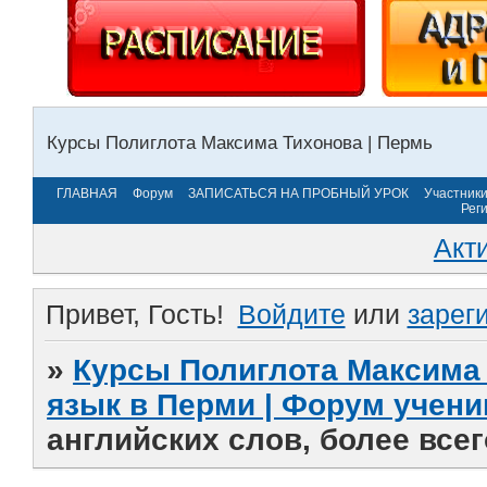
Курсы Полиглота Максима Тихонова | Пермь
ГЛАВНАЯ
Форум
ЗАПИСАТЬСЯ НА ПРОБНЫЙ УРОК
Участник
Рег
Акт
Привет, Гость!
Войдите
или
зарег
»
Курсы Полиглота Максима 
язык в Перми | Форум учени
английских слов, более все