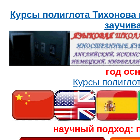
Курсы полиглота Тихонова
заучив
год ос
Курсы полигл
научный подход: 