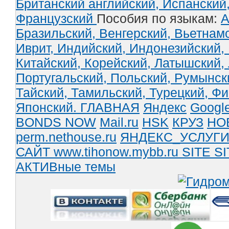
Британский английский,
Испанский
Французский
Пособия по языкам:
А
Бразильский,
Венгерский,
Вьетнам
Иврит,
Индийский,
Индонезийский,
Китайский,
Корейский,
Латышский,
Португальский,
Польский,
Румынск
Тайский,
Тамильский,
Турецкий,
Фи
Японский.
ГЛАВНАЯ
Яндекс
Googl
BONDS NOW
Mail.ru
HSK
КРУЗ
НО
perm.nethouse.ru
ЯНДЕКС_УСЛУГ
САЙТ www.tihonow.mybb.ru
SITE
SI
АКТИВные темы