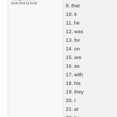
29.06.2018 12:10:25
9. that
10. it
11. he
12. was
13. for
14. on
15. are
16. as
17. with
18. his
19. they
20. I
21. at