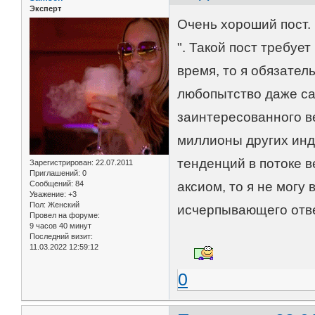
Эксперт
Очень хороший пост. 
". Такой пост требуе
время, то я обязател
любопытство даже са
заинтересованного ве
миллионы других ин
тенденций в потоке 
Зарегистрирован
: 22.07.2011
Приглашений:
0
Сообщений:
84
аксиом, то я не могу
Уважение:
+3
Пол:
Женский
исчерпывающего отве
Провел на форуме:
9 часов 40 минут
Последний визит:
11.03.2022 12:59:12
0