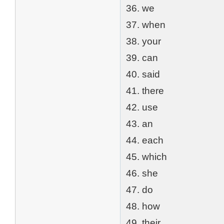
36. we
37. when
38. your
39. can
40. said
41. there
42. use
43. an
44. each
45. which
46. she
47. do
48. how
49. their