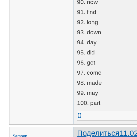
90. now
91. find
92. long
93. down
94. day
95. did
96. get
97. come
98. made
99. may
100. part
0
Поделиться
11.0
Samson