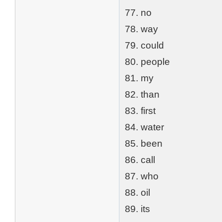
77. no
78. way
79. could
80. people
81. my
82. than
83. first
84. water
85. been
86. call
87. who
88. oil
89. its