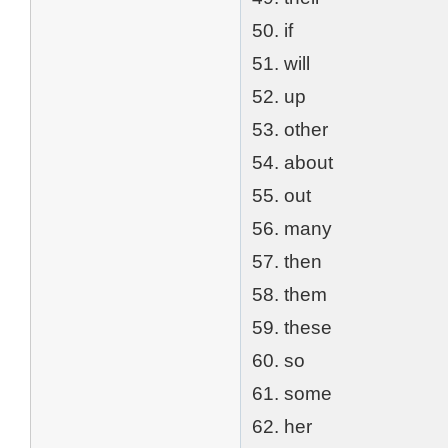
50. if
51. will
52. up
53. other
54. about
55. out
56. many
57. then
58. them
59. these
60. so
61. some
62. her