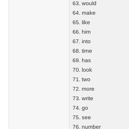
63. would
64. make
65. like
66. him
67. into
68. time
69. has
70. look
71. two
72. more
73. write
74. go
75. see
76. number