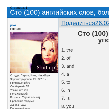
Страница:
1
Сто (100) английских слов, бо
Поделиться
26.0
ром
ГМГ1203
Сто (100
уп
1. the
2. of
3. and
4. a
Откуда:
Пермь, Киев, Нью-Йорк
Зарегистрирован
: 29.03.2012
5. to
Приглашений:
0
Сообщений:
76
6. in
Уважение:
+10
Пол:
Женский
7. is
Возраст:
33
[1993-04-02]
Провел на форуме:
2 дня 2 часа
8. you
Последний визит: