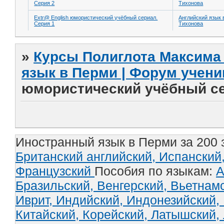
Серия 2
Тихонова
Extr@ English юмористический учёбный сериал.
Английский язык 
Серия 1
Тихонова
»
Курсы Полиглота Максима 
язык в Перми | Форум учени
юмористический учёбный се
Иностранный язык в Перми за 200 
Британский английский,
Испанский
Французский
Пособия по языкам:
А
Бразильский,
Венгерский,
Вьетнам
Иврит,
Индийский,
Индонезийский,
Китайский,
Корейский,
Латышский,