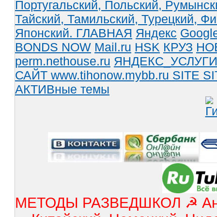
Португальский,
Польский,
Румынск
Тайский,
Тамильский,
Турецкий,
Фи
Японский.
ГЛАВНАЯ
Яндекс
Googl
BONDS NOW
Mail.ru
HSK
КРУЗ
НО
perm.nethouse.ru
ЯНДЕКС_УСЛУГ
САЙТ www.tihonow.mybb.ru
SITE
SI
АКТИВные темы
МЕТОДЫ РАЗВЕДШКОЛ ☭ Англ