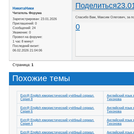
Поделиться
23.0
НикитаНики
Читатель Форума
Спасибо Вам, Максим Олегович, за п
Зарегистрирован
: 23.01.2026
Приглашений:
0
0
Сообщений:
24
Уважение:
0
Провел на форуме:
1 час 8 минут
Последний визит:
06.02.2026 21:04:06
Страница:
1
Похожие темы
Extr@ English юмористический учёбный сериал.
Английский язык 
Серия 8
Тихонова
Extr@ English юмористический учёбный сериал.
Английский язык 
Серия 6
Тихонова
Extr@ English юмористический учёбный сериал.
Английский язык 
Серия 4
Тихонова
Extr@ English юмористический учёбный сериал.
Английский язык 