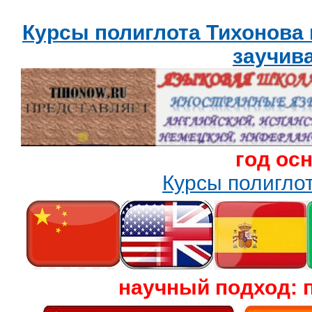
Курсы полиглота Тихонова
заучив
год ос
Курсы полигл
научный подход: 