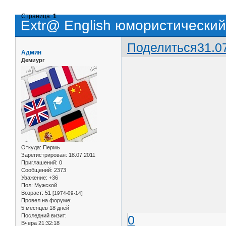
Страница:
1
Extr@ English юмористический
Поделиться
31.0
Админ
Демиург
Откуда:
Пермь
Зарегистрирован
: 18.07.2011
Приглашений:
0
Сообщений:
2373
Уважение:
+36
Пол:
Мужской
Возраст:
51
[1974-09-14]
Провел на форуме:
5 месяцев 18 дней
Последний визит:
0
Вчера 21:32:18