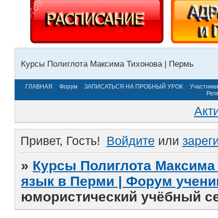
Курсы Полиглота Максима Тихонова | Пермь
ГЛАВНАЯ
Форум
ЗАПИСАТЬСЯ НА ПРОБНЫЙ УРОК
Участник
Рег
Акт
Привет, Гость!
Войдите
или
зарег
»
Курсы Полиглота Максима 
язык в Перми | Форум учени
юмористический учёбный се