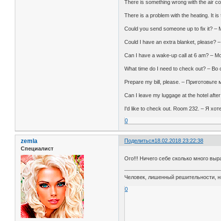
There is something wrong with the air 
There is a problem with the heating. I
Could you send someone up to fix it? 
Could I have an extra blanket, pleas
Can I have a wake-up call at 6 am? – 
What time do I need to check out? – В
Prepare my bill, please. – Приготовьте
Can I leave my luggage at the hotel af
I'd like to check out. Room 232. – Я х
0
zemla
Поделиться
18.02.2018 23:22:38
Специалист
Ого!!! Ничего себе сколько много вы
Человек, лишенный решительности, н
0