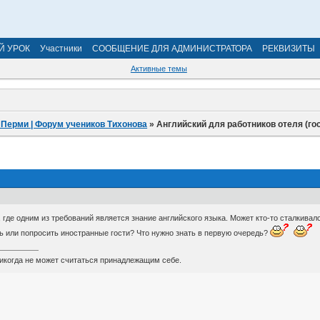
Й УРОК
Участники
СООБЩЕНИЕ ДЛЯ АДМИНИСТРАТОРА
РЕКВИЗИТЫ
Активные темы
 Перми | Форум учеников Тихонова
»
Английский для работников отеля (го
, где одним из требований является знание английского языка. Может кто-то сталкив
ть или попросить иностранные гости? Что нужно знать в первую очередь?
икогда не может считаться принадлежащим себе.