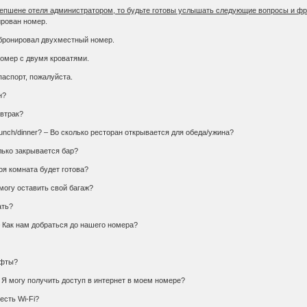
сепшене отеля администратором, то будьте готовы услышать следующие вопросы и фра
нирован номер.
Я бронировал двухместный номер.
 номер с двумя кроватями.
 паспорт, пожалуйста.
н?
автрак?
r lunch/dinner? – Во сколько ресторан открывается для обеда/ужина?
олько закрывается бар?
моя комната будет готова?
 могу оставить свой багаж?
ать?
 – Как нам добраться до нашего номера?
лифты?
 – Я могу получить доступ в интернет в моем номере?
есть Wi-Fi?