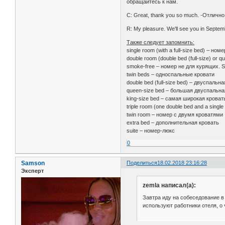
обращайтесь к нам.
C: Great, thank you so much. -Отличн
R: My pleasure. We'll see you in Septe
Также следует запомнить:
single room (with a full-size bed) – ном
double room (double bed (full-size) or 
smoke-free – номер не для курящих. 
twin beds – односпальные кровати
double bed (full-size bed) – двуспальн
queen-size bed – большая двуспальна
king-size bed – самая широкая кроват
triple room (one double bed and a single
twin room – номер с двумя кроватями
extra bed – дополнительная кровать
suite – номер-люкс
0
Samson
Поделиться
18.02.2018 23:16:28
Эксперт
zemla написал(а):
Завтра иду на собеседование в
используют работники отеля, о