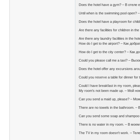
Does the hotel have a gym? – В отеле 
Until when is the swimming pool open?
Does the hotel have a playroom for chi
Are there any facilities for children in
Are there any laundry facilities in the 
How do I get to the airport? – Как добр
How do I get to the city center? – Как
Could you please call me a taxi? – Выз
Does the hotel offer any excursions ar
Could you reserve a table for dinner 
Could I have breakfast in my room, pl
My room's not been made up. – Мой но
Can you send a maid up, please? – М
There are no towels in the bathroom. –
Can you send some soap and shampoo
There is no water in my room. – В мое
The TV in my room doesn't work. – Те