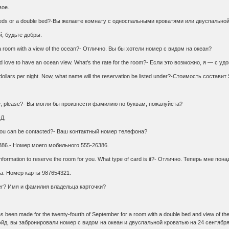
вое.
in beds or a double bed?-Вы желаете комнату с односпальными кроватями или двуспально
й, будьте добры.
e a room with a view of the ocean?- Отлично. Вы бы хотели номер с видом на океан?
 would love to have an ocean view. What's the rate for the room?- Если это возможно, я — с
y dollars per night. Now, what name will the reservation be listed under?-Стоимость сост
r me, please?- Вы могли бы произнести фамилию по буквам, пожалуйста?
-Д.
 you can be contacted?- Ваш контактный номер телефона?
26386.- Номер моего мобильного 555-26386.
rd information to reserve the room for you. What type of card is it?- Отлично. Теперь мн
иза. Номер карты 987654321.
older? Имя и фамилия владельца карточки?
has been made for the twenty-fourth of September for a room with a double bed and view of the
 Квэйд, вы забронировали номер с видом на океан и двуспальной кроватью на 24 сентябр