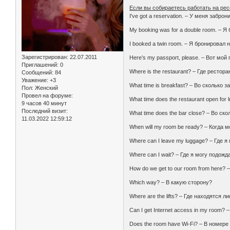
Если вы собираетесь работать на ре
I've got a reservation. – У меня забро
My booking was for a double room. – 
I booked a twin room. – Я бронировал
Зарегистрирован
: 22.07.2011
Here’s my passport, please. – Вот мой
Приглашений:
0
Where is the restaurant? – Где рестора
Сообщений:
84
Уважение:
+3
What time is breakfast? – Во сколько з
Пол:
Женский
Провел на форуме:
What time does the restaurant open fo
9 часов 40 минут
Последний визит:
What time does the bar close? – Во ск
11.03.2022 12:59:12
When will my room be ready? – Когда 
Where can I leave my luggage? – Где я
Where can I wait? – Где я могу подожд
How do we get to our room from here?
Which way? – В какую сторону?
Where are the lifts? – Где находятся 
Can I get Internet access in my room?
Does the room have Wi-Fi? – В номере 