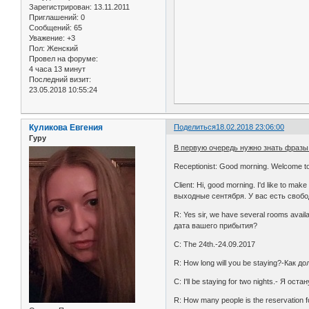
Зарегистрирован
: 13.11.2011
Приглашений:
0
Сообщений:
65
Уважение:
+3
Пол:
Женский
Провел на форуме:
4 часа 13 минут
Последний визит:
23.05.2018 10:55:24
Куликова Евгения
Поделиться
18.02.2018 23:06:00
Гуру
В первую очередь нужно знать фразы 
Receptionist: Good morning. Welcome 
Client: Hi, good morning. I'd like to 
выходные сентября. У вас есть своб
R: Yes sir, we have several rooms avai
дата вашего прибытия?
C: The 24th.-24.09.2017
R: How long will you be staying?-Как 
C: I'll be staying for two nights.- Я ост
R: How many people is the reservation