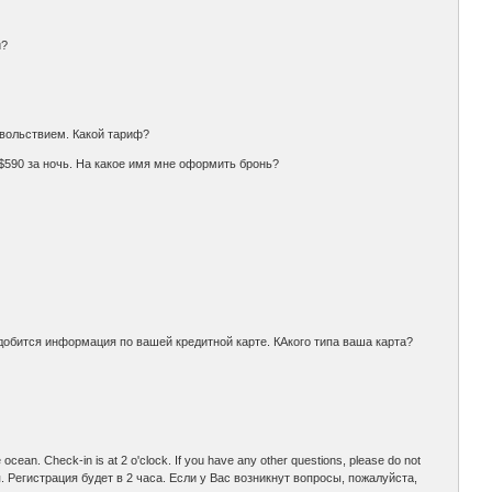
й?
 удовольствием. Какой тариф?
авит $590 за ночь. На какое имя мне оформить бронь?
е понадобится информация по вашей кредитной карте. КАкого типа ваша карта?
 ocean. Check-in is at 2 o'clock. If you have any other questions, please do not
я. Регистрация будет в 2 часа. Если у Вас возникнут вопросы, пожалуйста,