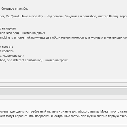
о, большое спасибо.
mber, Mr. Quaid. Have a nice day. - Рад помочь. Увидимся в сентябре, мистер Квэйд. Хор
ер на одного
queen-size bed) – номер на двоих
Smoking или non-smoking — еще два обозначения номеров для курящих и некурящих со
ая кровать
я кровать
ь, «королевская»
 bed, or a different combination) - номер на троих
 отель, где одним из требований является знание английского языка. Может кто-то с
 чём могут спросить или попросить иностранные гости? Что нужно знать в первую очер