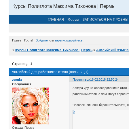
Курсы Полиглота Максима Тихонова | Пермь
ГЛАВНАЯ
Форум
ЗАПИСАТЬСЯ НА ПРОБНЫ
Привет, Гость!
Войдите
или
зарегистрируйтесь
.
»
Курсы Полиглота Максима Тихонова | Пермь
»
Английский язык в
Страница:
1
Английский для работников отеля (гостиницы)
zemla
Поделиться
18.02.2018 22:50:24
Специалист
Завтра иду на собеседование в отель
работники отеля, о чём могут спроси
Человек, лишенный решительности, н
0
Откуда:
Пермь