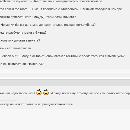
conditioner in my room. – Что-то не так с кондиционером в моем номере.
t is too cold in the room. – У меня проблема с отоплением. Слишком холодно в номере.
– Можете прислать кого-нибудь, чтобы починили его?
e? – Не могли бы вы дать мне дополнительное одеяло, пожалуйста?
Можете разбудить меня в 6 утра?
о сколько я должен выехать?
 мой счет, пожалуйста.
ter I check out? – Могу я оставить свой багаж в гостинице после того, как я выпишусь?
отел бы выписаться. Номер 232.
ражений надо запомнить!
И сюдя по всему это еще не всё что нужно знать:nop
икогда не может считаться принадлежащим себе.