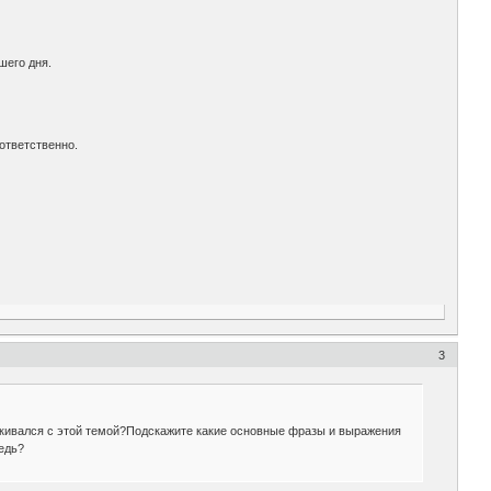
ошего дня.
ответственно.
3
талкивался с этой темой?Подскажите какие основные фразы и выражения
едь?