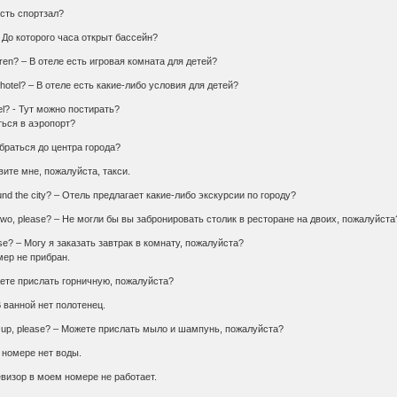
есть спортзал?
 – До которого часа открыт бассейн?
ldren? – В отеле есть игровая комната для детей?
 the hotel? – В отеле есть какие-либо условия для детей?
hotel? - Тут можно постирать?
аться в аэропорт?
 добраться до центра города?
овите мне, пожалуйста, такси.
ound the city? – Отель предлагает какие-либо экскурсии по городу?
for two, please? – Не могли бы вы забронировать столик в ресторане на двоих, пожалуйста
ease? – Могу я заказать завтрак в комнату, пожалуйста?
мер не прибран.
ожете прислать горничную, пожалуйста?
 В ванной нет полотенец.
 up, please? – Можете прислать мыло и шампунь, пожалуйста?
м номере нет воды.
левизор в моем номере не работает.