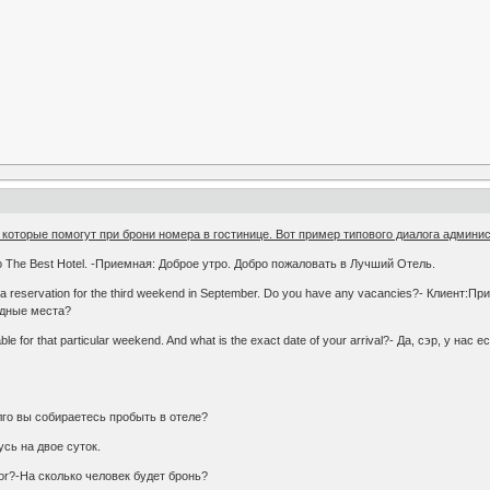
которые помогут при брони номера в гостинице. Вот пример типового диалога админис
to The Best Hotel. -Приемная: Доброе утро. Добро пожаловать в Лучший Отель.
make a reservation for the third weekend in September. Do you have any vacancies?- Клиен
одные места?
lable for that particular weekend. And what is the exact date of your arrival?- Да, сэр, 
долго вы собираетесь пробыть в отеле?
анусь на двое суток.
 for?-На сколько человек будет бронь?