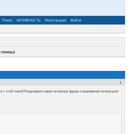
Поиск
АКТИВНОСТЬ
Регистрация
Войти
стиницы)
1
ался с этой темой?Подскажите какие основные фразы и выражения используют