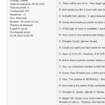
Откуда:
Пермь
C: There will be two of us.- Нас будет д
Зарегистрирован
: 05.06.2012
Приглашений:
0
R: And would you like a room with tw
Сообщений:
357
Уважение:
+3
C: A double bed, please.- С двуспально
Пол:
Женский
Возраст:
42
[1984-03-16]
R: Great. And would you prefer to hav
Провел на форуме:
C: If that type of room is available, I
6 дней 9 часов
Последний визит:
R: Your room is five hundred and ninet
21.04.2020 15:30:46
C: Douglas Quaid.-Даглас Квэйд.
R: Could you spell your last name fo
C: Sure. Q-U-A-I-D.- Конечно. К-В-Э-Й
R: And is there a phone number where
C: Yes, my cell phone number is 555-
R: Great. Now I'll need your credit ca
C: Visa. The number is 987654321.- В
R: And what is the name of the cardh
C: Douglas Q. Quaid.- Даглас К. Квэйд.
R: Alright, Mr. Quaid, your reservation 
hesitate to call us.- Хорошо, мистер