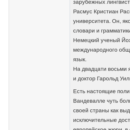
зарубежных лингвист
Расмус Кристиан Раск
университета. Он, як
словари и грамматики
Немецкий ученый Йох
международного обще
язык.
На двадцати восьми я
и доктор Гарольд Уил
Есть настоящие полиг
Вандевалле чуть боль
своей страны как выд
исключительные дост
европейское жюри, в