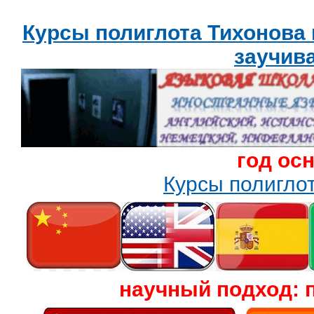
Курсы полиглота Тихонова
заучив
год ос
Курсы полигл
научный подход: 