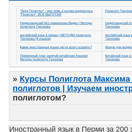
"Анти Полиглот" - про ложь и косяки видеокурса
Полиглот Тихоно
"Полиглот". ВСЕ ВЫПУСКИ
Нидерландский без грамматики Видео | Методы
Нидерландский я
полиглота Тихонова
Тихонова
английский язык в перми | МЕТОДЫ полиглота
Английский язык 
Тихонова (8 языков)
Тихонова
Какие иностранные языки легче всего освоить?
Форум для модер
Примерный план занятий китайским языком|
Китайский язык в
Методы полиглота Тихонова
Тихонова
»
Курсы Полиглота Максима 
полиглотов | Изучаем инос
полиглотом?
Иностранный язык в Перми за 200 