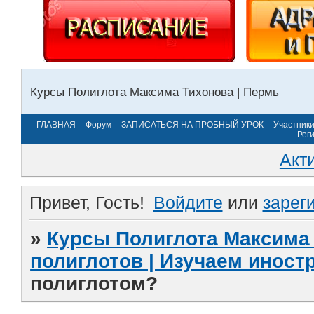
Курсы Полиглота Максима Тихонова | Пермь
ГЛАВНАЯ
Форум
ЗАПИСАТЬСЯ НА ПРОБНЫЙ УРОК
Участник
Рег
Акт
Привет, Гость!
Войдите
или
зарег
»
Курсы Полиглота Максима 
полиглотов | Изучаем инос
полиглотом?