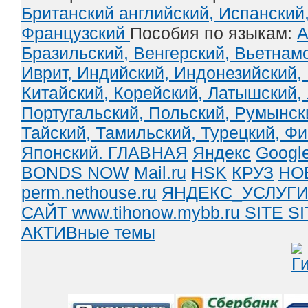
Британский английский,
Испанский
Французский
Пособия по языкам:
А
Бразильский,
Венгерский,
Вьетнам
Иврит,
Индийский,
Индонезийский,
Китайский,
Корейский,
Латышский,
Португальский,
Польский,
Румынск
Тайский,
Тамильский,
Турецкий,
Фи
Японский.
ГЛАВНАЯ
Яндекс
Googl
BONDS NOW
Mail.ru
HSK
КРУЗ
НО
perm.nethouse.ru
ЯНДЕКС_УСЛУГ
САЙТ www.tihonow.mybb.ru
SITE
SI
АКТИВные темы