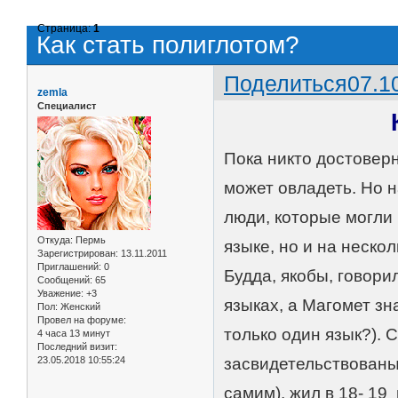
Страница:
1
Как стать полиглотом?
Поделиться
07.1
zemla
Специалист
Пока никто достоверн
может овладеть. Но 
люди, которые могли 
Откуда:
Пермь
языке, но и на неско
Зарегистрирован
: 13.11.2011
Приглашений:
0
Будда, якобы, говори
Сообщений:
65
Уважение:
+3
языках, а Магомет зн
Пол:
Женский
Провел на форуме:
только один язык?). 
4 часа 13 минут
Последний визит:
23.05.2018 10:55:24
засвидетельствованы
самим), жил в 18- 19