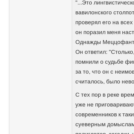
"...Это лингвистичес
вавилонского столпо
проверял его на всех
он поразил меня наст
Однажды Меццофанти 
Он ответил: "Столько
помнили о судьбе фин
за то, что он с неим
считалось, было нев
С тех пор в реке вре
уже не приговариваю
современников к так
суеверным домыслам.