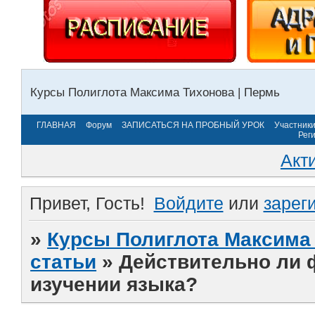
Курсы Полиглота Максима Тихонова | Пермь
ГЛАВНАЯ
Форум
ЗАПИСАТЬСЯ НА ПРОБНЫЙ УРОК
Участник
Рег
Акт
Привет, Гость!
Войдите
или
зарег
»
Курсы Полиглота Максима 
статьи
»
Действительно ли 
изучении языка?