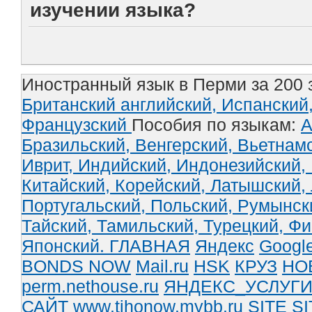
изучении языка?
Иностранный язык в Перми за 200 
Британский английский,
Испанский
Французский
Пособия по языкам:
А
Бразильский,
Венгерский,
Вьетнам
Иврит,
Индийский,
Индонезийский,
Китайский,
Корейский,
Латышский,
Португальский,
Польский,
Румынск
Тайский,
Тамильский,
Турецкий,
Фи
Японский.
ГЛАВНАЯ
Яндекс
Googl
BONDS NOW
Mail.ru
HSK
КРУЗ
НО
perm.nethouse.ru
ЯНДЕКС_УСЛУГ
САЙТ www.tihonow.mybb.ru
SITE
SI