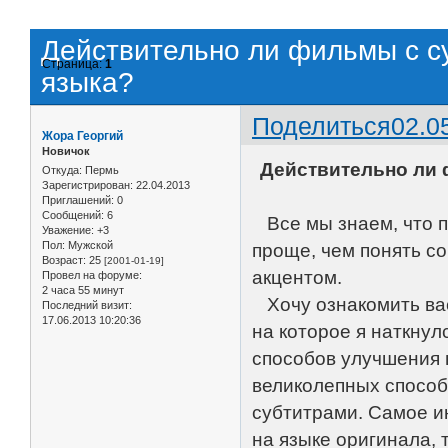
Действительно ли фильмы с с
Страница:
1
языка?
Поделиться
02.0
Жора Георгий
Новичок
Действительно ли 
Откуда:
Пермь
Зарегистрирован
: 22.04.2013
Приглашений:
0
Сообщений:
6
Все мы знаем, что п
Уважение:
+3
Пол:
Мужской
проще, чем понять со
Возраст:
25
[2001-01-19]
акцентом.
Провел на форуме:
2 часа 55 минут
Хочу ознакомить вас
Последний визит:
17.06.2013 10:20:36
на которое я наткну
способов улучшения 
великолепных способ
субтитрами. Самое и
на языке оригинала, 