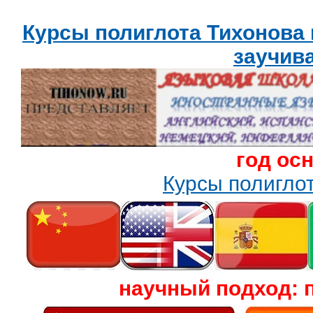
Курсы полиглота Тихонова
заучив
год ос
Курсы полигл
научный подход: 