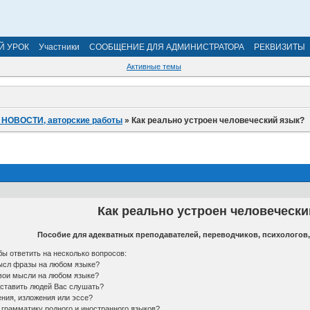
Й УРОК
Участники
СООБЩЕНИЕ ДЛЯ АДМИНИСТРАТОРА
РЕКВИЗИТЫ
Активные темы
: НОВОСТИ, авторские работы
»
Как реально устроен человеческий язык?
Как реально устроен человечески
Пособие для адекватных преподавателей, переводчиков, психологов,
обы ответить на несколько вопросов:
мысл фразы на любом языке?
свои мысли на любом языке?
заставить людей Вас слушать?
ения, изложения или эссе?
 грамматику родного и иностранного языков?