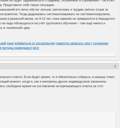
ловек не будет задумываться о падежах, склонениях и спряжениях – он и без
д. Представьте себе такую ситуацию:
аказаний его легко обучат латыни, греческому и трудам святых отцов за
нослужители. Тогда додумались систематизировать не систематизируемое,
ым в реальной жизни, по 9-12 лет, пока паренёк не превратится в бородатого
о не надо обольщаться на счёт группового обучения – там ещё никого и
ть в «казённый» дом.
ский
язык
избавиться от косноязычия
грамотно написать текст
сочинение
в
методы разведшкол
мозг
2
тельного ответа. Если будет время, то я обязательно соберусь и напишу ответ,
оящий момент, когда я, как и миллионы других индивидуумов захвачены
лить свободное время на составление исчерпывающего ответа на этот