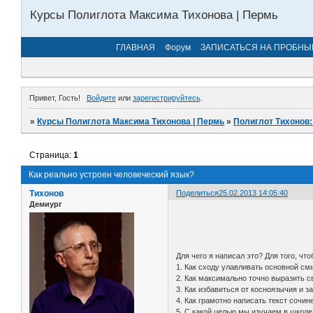
Курсы Полиглота Максима Тихонова | Пермь
ГЛАВНАЯ
Форум
ЗАПИСАТЬСЯ НА ПРОБНЫ
Привет, Гость!
Войдите
или
зарегистрируйтесь
.
»
Курсы Полиглота Максима Тихонова | Пермь
»
Полиглот Тихонов
Страница:
1
Как реально устроен человеческий язык?
Тихонов
Поделиться
25.02.2013 14:05:40
Демиург
Для чего я написал это? Для того, чт
1. Как сходу улавливать основной с
2. Как максимально точно выразить 
3. Как избавиться от косноязычия и 
4. Как грамотно написать текст сочин
5. С какой целью мы изучаем в школе