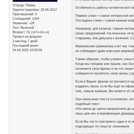
Откуда:
Пермь
Особенность работы человеческого мо
Зарегистрирован
: 26.06.2012
Приглашений:
0
Первое слово = самое интересная и
Сообщений:
1294
Последнее слово = самая важная ин
Уважение:
+28
Пол:
Мужской
Например, для казахов, самым интере
Возраст:
51
[1974-09-14]
своих предложений. На японских остр
Провел на форуме:
старшему, или девушка к мужчине. С
2 месяца 7 дней
Последний визит:
Формальная грамматика учит нас тому,
04.04.2025 10:00:59
не соблюдают даже классики мировой 
Таким образом, чтобы уловить смысл 
Когда мы говорим или пишем, нас бол
начинаете свои фразы и на что закан
собирается посвятить свою жизнь слу
Если в Ваших фразах встречаются одни
издавать звуки, если Вы ещё не офор
чем, самым важным, Вы можете её за
При написании текста (сочинения, из
подобный текст:
«На хрена до хрена нахреначили до х
лишь для них и верификации дерива
Если Вы часто повторяете одни и те ж
подходящих по смыслу синонимов.