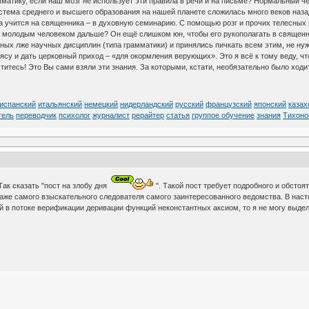
матику, если наш мозг не использует эти правила в речи и на письме? Нормальный че
стема среднего и высшего образования на нашей планете сложилась много веков наза
а учится на священника – в духовную семинарию. С помощью розг и прочих телесных н
тим молодым человеком дальше? Он ещё слишком юн, чтобы его рукополагать в священ
ых лже научных дисциплин (типа грамматики) и принялись пичкать всем этим, не нужн
ясу и дать церковный приход – «для окормления верующих». Это я всё к тому веду, чт
титесь! Это Вы сами взяли эти знания. За которыми, кстати, необязательно было ходи
испанский
итальянский
немецкий
нидерландский
русский
французский
японский
казах
тель
переводчик
психолог
журналист
рерайтер
статья
группое обучение
знания
Тихоно
Так сказать "пост на злобу дня
". Такой пост требует подробного и обстоя
аже самого взыскательного следователя самого заинтересованного ведомства. В наст
 в потоке верификации деривации функций неконстантных аксиом, то я не могу выде