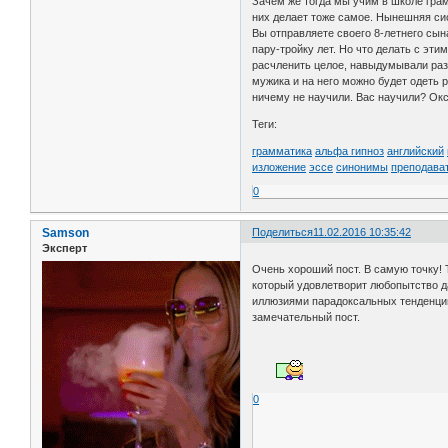
Зачем же тогда мы учим в школе грам
них делает тоже самое. Нынешняя си
Вы отправляете своего 8-летнего сын
пару-тройку лет. Но что делать с э
расчленить целое, навыдумывали разн
мужика и на него можно будет одеть р
ничему не научили. Вас научили? Окс
Теги:
грамматика
альфа гипноз
английский
изложение
эссе
синонимы
преподава
0
Samson
Поделиться
11.02.2016 10:35:42
Эксперт
Очень хороший пост. В самую точку! 
который удовлетворит любопытство д
иллюзиями парадоксальных тенденций
замечательный пост.
0