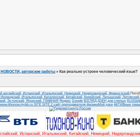
: НОВОСТИ, авторские работы
»
Как реально устроен человеческий язык?
й английский,
Испанский,
Итальянский,
Немецкий,
Нидерландский,
Французский
Пособ
,
Ирландский,
Итальянский,
Каталонский,
Китайский,
Корейский,
Латышский,
Литовский
кий,
Эстонский,
Японский.
ГЛАВНАЯ
Яндекс
Google
ВЗГЛЯД
ДЗЕН
для слепых
RUSSI
www.tihonow.mybb.ru
SITE
SITE 2
сайт преподавателя физики
Мой дзен
АКТИВные тем
ский, Испанский, Итальянский, Китайский, Немецкий, Нидерландский 