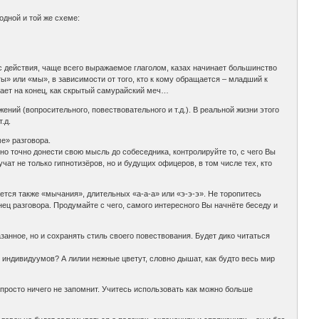
одной и той же схеме:
с действия, чаще всего выражаемое глаголом, казах начинает большинство
ы» или «мы», в зависимости от того, кто к кому обращается – младший к
гает на конец, как скрытый самурайский меч…
ений (вопросительного, повествовательного и т.д.). В реальной жизни этого
.д.
е» разговора.
о точно донести свою мысль до собеседника, контролируйте то, с чего Вы
ат не только гипнотизёров, но и будущих офицеров, в том числе тех, кто
ается также «мычания», длительных «а-а-а» или «э-э-э». Не торопитесь
ец разговора. Продумайте с чего, самого интересного Вы начнёте беседу и
анное, но и сохранять стиль своего повествования. Будет дико читаться
индивидуумов? А лилии нежные цветут, словно дышат, как будто весь мир
н просто ничего не запомнит. Учитесь использовать как можно больше