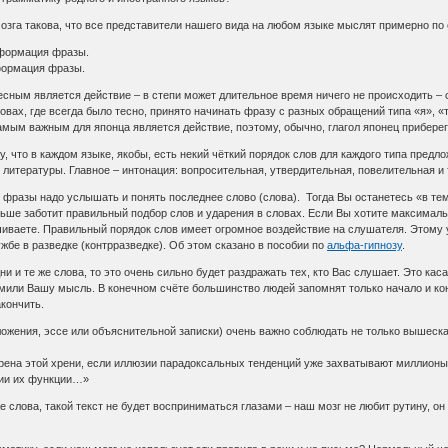
зга такова, что все представители нашего вида на любом языке мыслят примерно по 
нформация фразы.
формация фразы.
сным является действие – в степи может длительное время ничего не происходить – 
овах, где всегда было тесно, принято начинать фразу с разных обращений типа «я», «т
амым важным для японца является действие, поэтому, обычно, глагол японец прибере
 что в каждом языке, якобы, есть некий чёткий порядок слов для каждого типа предлож
литературы. Главное – интонация: вопросительная, утвердительная, повелительная и т
фразы надо услышать и понять последнее слово (слова). Тогда Вы останетесь «в тем
ьше заботит правильный подбор слов и ударения в словах. Если Вы хотите максимальн
чиваете. Правильный порядок слов имеет огромное воздействие на слушателя. Этому уч
жбе в разведке (контрразведке). Об этом сказано в пособии по
альфа-гипнозу
.
 и те же слова, то это очень сильно будет раздражать тех, кто Вас слушает. Это кас
мили Вашу мысль. В конечном счёте большинство людей запомнят только начало и кон
кончить.
ложения, эссе или объяснительной записки) очень важно соблюдать не только вышесказ
рена этой хрени, если иллюзии парадоксальных тенденций уже захватывают миллионы 
ции их функции…»
е слова, такой текст не будет восприниматься глазами – наш мозг не любит рутину, о