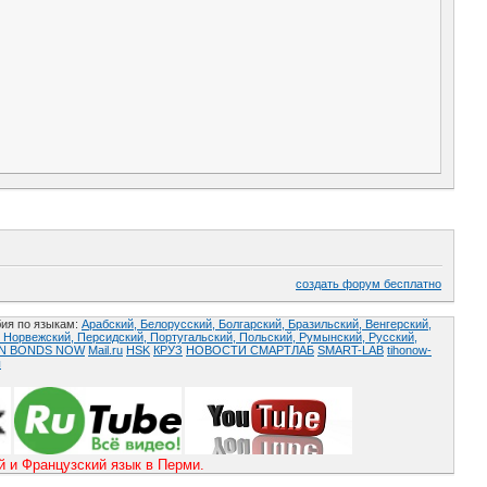
создать форум бесплатно
ия по языкам:
Арабский,
Белорусский,
Болгарский,
Бразильский,
Венгерский,
,
Норвежский,
Персидский,
Португальский,
Польский,
Румынский,
Русский,
AN BONDS NOW
Mail.ru
HSK
КРУЗ
НОВОСТИ СМАРТЛАБ
SMART-LAB
tihonow-
ы
и Французский язык в Перми.