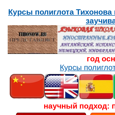
Курсы полиглота Тихонова
заучив
год ос
Курсы полигл
научный подход: 