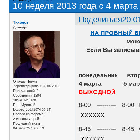
10 неделя 2013 года с 4 марта
Поделиться
20.0
Тихонов
Демиург
НА ПРОБНЫЙ Б
мож
Если Вы записыва
понедельник
Откуда:
Пермь
4 марта 5 
Зарегистрирован
: 26.06.2012
Приглашений:
0
ВЫХОДНОЙ
Сообщений:
1294
Уважение:
+28
8-00 --------
Пол:
Мужской
Возраст:
51
[1974-09-14]
ХХХХХХ
Провел на форуме:
2 месяца 7 дней
Последний визит:
8-45 --------
04.04.2025 10:00:59
ХХХХХХ