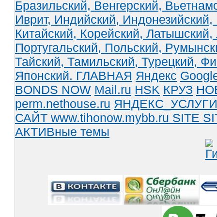
Бразильский,
Венгерский,
Вьетнам
Иврит,
Индийский,
Индонезийский,
Китайский,
Корейский,
Латышский,
Португальский,
Польский,
Румынск
Тайский,
Тамильский,
Турецкий,
Фи
Японский.
ГЛАВНАЯ
Яндекс
Googl
BONDS NOW
Mail.ru
HSK
КРУЗ
НО
perm.nethouse.ru
ЯНДЕКС_УСЛУГ
САЙТ www.tihonow.mybb.ru
SITE
SI
АКТИВные темы