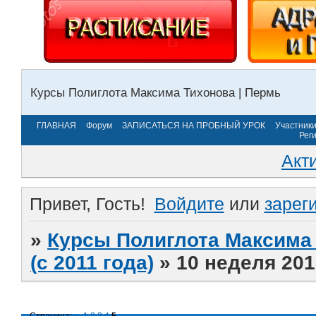
Курсы Полиглота Максима Тихонова | Пермь
ГЛАВНАЯ
Форум
ЗАПИСАТЬСЯ НА ПРОБНЫЙ УРОК
Участник
Рег
Акт
Привет, Гость!
Войдите
или
зарег
»
Курсы Полиглота Максима 
(с 2011 года)
»
10 неделя 201
Страница:
«
1
2
3
4
5