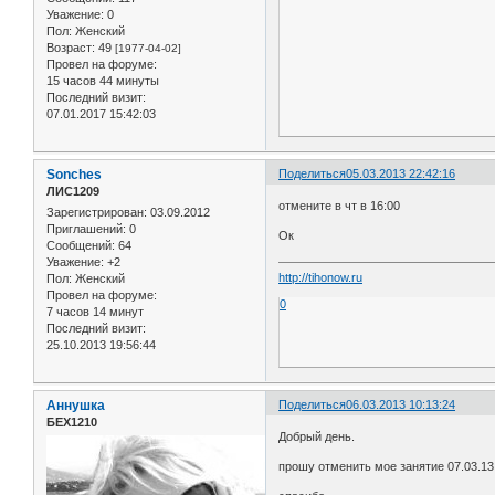
Уважение:
0
Пол:
Женский
Возраст:
49
[1977-04-02]
Провел на форуме:
15 часов 44 минуты
Последний визит:
07.01.2017 15:42:03
Sonches
Поделиться
05.03.2013 22:42:16
ЛИС1209
отмените в чт в 16:00
Зарегистрирован
: 03.09.2012
Приглашений:
0
Ок
Сообщений:
64
Уважение:
+2
http://tihonow.ru
Пол:
Женский
Провел на форуме:
0
7 часов 14 минут
Последний визит:
25.10.2013 19:56:44
Аннушка
Поделиться
06.03.2013 10:13:24
БЕХ1210
Добрый день.
прошу отменить мое занятие 07.03.13 