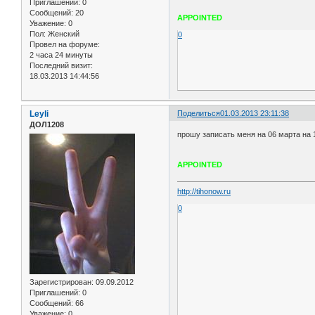
Приглашений:
0
Сообщений:
20
APPOINTED
Уважение:
0
Пол:
Женский
0
Провел на форуме:
2 часа 24 минуты
Последний визит:
18.03.2013 14:44:56
Leyli
Поделиться
01.03.2013 23:11:38
ДОЛ1208
прошу записать меня на 06 марта на 1
APPOINTED
http://tihonow.ru
0
Зарегистрирован
: 09.09.2012
Приглашений:
0
Сообщений:
66
Уважение:
0