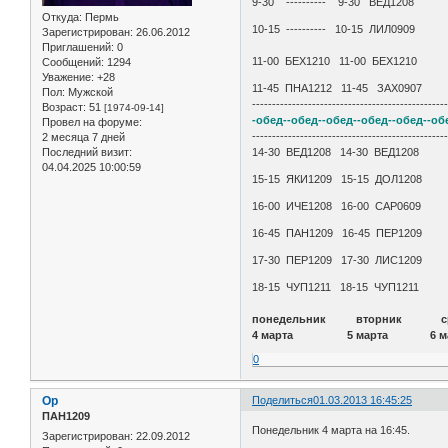
9-30 ---------- 9-30 В
Откуда:
Пермь
10-15 ---------- 10-15 Л
Зарегистрирован
: 26.06.2012
Приглашений:
0
11-00 БЕХ1210 11-00 БЕХ12
Сообщений:
1294
Уважение:
+28
11-45 ПНА1212 11-45 ЗАХ
Пол:
Мужской
------------------------------------------------
Возраст:
51
[1974-09-14]
-обед--обед--обед--обед--обед--об
Провел на форуме:
------------------------------------------------
2 месяца 7 дней
Последний визит:
14-30 ВЕД1208 14-30 ВЕД
04.04.2025 10:00:59
15-15 ЯКИ1209 15-15 ДОЛ
16-00 ИЧЕ1208 16-00 СА
16-45 ПАН1209 16-45 ПЕР
17-30 ПЕР1209 17-30 ЛИС
18-15 ЧУП1211 18-15 ЧУП
понедельник вторни
4 марта 5 марта 6 
0
Op
Поделиться
01.03.2013 16:45:25
ПАН1209
Понедельник 4 марта на 16:45.
Зарегистрирован
: 22.09.2012