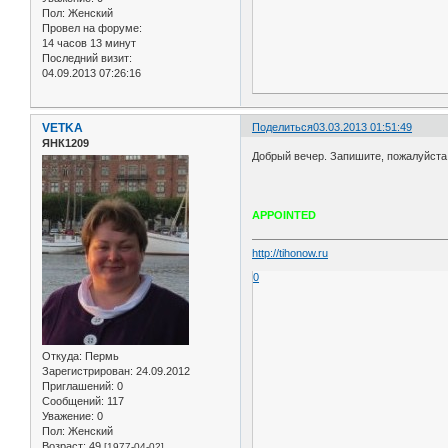
Пол:
Женский
Провел на форуме:
14 часов 13 минут
Последний визит:
04.09.2013 07:26:16
VETKA
Поделиться
03.03.2013 01:51:49
ЯНК1209
Добрый вечер. Запишите, пожалуйста,
APPOINTED
http://tihonow.ru
0
Откуда:
Пермь
Зарегистрирован
: 24.09.2012
Приглашений:
0
Сообщений:
117
Уважение:
0
Пол:
Женский
Возраст:
49
[1977-04-02]