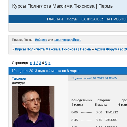
Курсы Полиглота Максима Тихонова | Пермь
ГЛАВНАЯ
Форум
ЗАПИСАТЬСЯ НА ПРОБНЫ
Привет, Гость!
Войдите
или
зарегистрируйтесь
.
»
Курсы Полиглота Максима Тихонова | Пермь
»
Архив Форума (с 2
Страница:
«
1
2
3
4
5
»
10 неделя 2013 года с 4 марта по 8 марта
Тихонов
Поделиться
20.01.2013 01:06:05
Демиург
понедельник вторник
4 марта 5 марта 6 
8-00 ---------- 8-00 ПН
8-45 ---------- 8-45 СВ