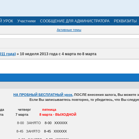
Й УРОК
Участники
СООБЩЕНИЕ ДЛЯ АДМИНИСТРАТОРА
РЕКВИЗИТЫ
Активные темы
011 года)
»
10 неделя 2013 года с 4 марта по 8 марта
НА ПРОБНЫЙ БЕСПЛАТНЫЙ урок,
ПОСЛЕ внесения залога, Вы можете 
Если Вы записываетесь повторно, то убедитесь, что Вы следу
 среда четверг
пятница
марта 7 марта
8 марта - ВЫХОДНОЙ
А1212 8-00 ЗАНЯТО
8-00 ХХХХХХ
К1302 8-45 ЗАНЯТО
8-45 ХХХХХХ