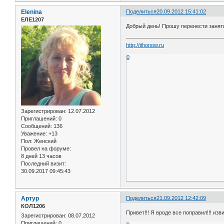
Elenina
Поделиться
20.09.2012 15:41:02
ЕЛЕ1207
Добрый день! Прошу перенести занятие
http://tihonow.ru
0
Зарегистрирован
: 12.07.2012
Приглашений:
0
Сообщений:
136
Уважение:
+13
Пол:
Женский
Провел на форуме:
8 дней 13 часов
Последний визит:
30.09.2017 09:45:43
Артур
Поделиться
21.09.2012 12:42:09
КОЛ1206
Привет!!! Я вроде все поправил!!! изв
Зарегистрирован
: 08.07.2012
Приглашений:
0