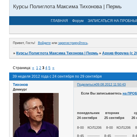
Курсы Полиглота Максима Тихонова | Пермь
ГЛАВНАЯ
Форум
ЗАПИСАТЬСЯ НА ПРОБНЫ
Привет, Гость!
Войдите
или
зарегистрируйтесь
.
»
Курсы Полиглота Максима Тихонова | Пермь
»
Архив Форума (с 2
Страница:
«
1
2
3
4
5
»
39 неделя 2012 года с 24 сентября по 29 сентября
Тихонов
Поделиться
09.08.2012 11:50:43
Демиург
Если Вы записываетесь
на ПРО
понедельник вторни
24 сентября 25 сентября 26 
8-00 КОЛ1206 8-00 КОЛ1206 8
8-45 ---------- 8-45 ----------