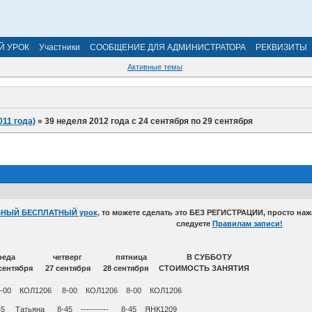
Й УРОК
Участники
СООБЩЕНИЕ ДЛЯ АДМИНИСТРАТОРА
РЕКВИЗИТЫ
Активные темы
011 года)
»
39 неделя 2012 года с 24 сентября по 29 сентября
БНЫЙ БЕСПЛАТНЫЙ урок,
то можете сделать это БЕЗ РЕГИСТРАЦИИ, просто наж
следуете
Правилам записи!
к среда четверг пятница В СУББОТУ
сентября 27 сентября 28 сентября СТОИМОСТЬ ЗАНЯТИЯ
-00 КОЛ1206 8-00 КОЛ1206 8-00 КОЛ1206
 8-45 Татьяна 8-45 ---------- 8-45 ЯНК1209